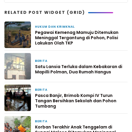
RELATED POST WIDGET (GRID)
HUKUM DAN KRIMKNAL
3 minggu yang lalu
Pegawai Kemenag Mamuju Ditemukan
Meninggal Tergantung di Pohon, Polisi
Lakukan Olah TKP
BERITA
2 bulan yang lalu
Satu Lansia Terluka dalam Kebakaran di
Mapilli Polman, Dua Rumah Hangus
BERITA
2 bulan yang lalu
Pasca Banjir, Brimob Kompi IV Turun
Tangan Bersihkan Sekolah dan Pohon
Tumbang
BERITA
2 bulan yang lalu
Korban Terakhir Anak Tenggelam di