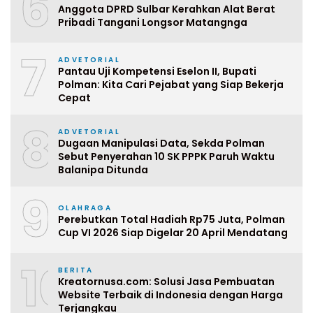
6
Anggota DPRD Sulbar Kerahkan Alat Berat
Pribadi Tangani Longsor Matangnga
7
ADVETORIAL
Pantau Uji Kompetensi Eselon II, Bupati
Polman: Kita Cari Pejabat yang Siap Bekerja
Cepat
8
ADVETORIAL
Dugaan Manipulasi Data, Sekda Polman
Sebut Penyerahan 10 SK PPPK Paruh Waktu
Balanipa Ditunda
9
OLAHRAGA
Perebutkan Total Hadiah Rp75 Juta, Polman
Cup VI 2026 Siap Digelar 20 April Mendatang
10
BERITA
Kreatornusa.com: Solusi Jasa Pembuatan
Website Terbaik di Indonesia dengan Harga
Terjangkau