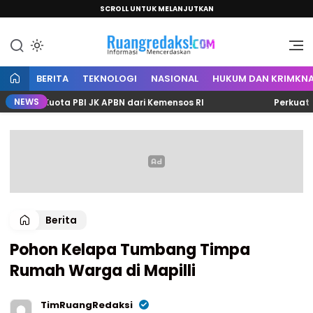
SCROLL UNTUK MELANJUTKAN
Informasi Mencerdaskan
Ruang Redaksi
BERITA
TEKNOLOGI
NASIONAL
HUKUM DAN KRIMKNA
NEWS
4 Kuota PBI JK APBN dari Kemensos RI
Perkuat Sinerg
Berita
Pohon Kelapa Tumbang Timpa
Rumah Warga di Mapilli
TimRuangRedaksi