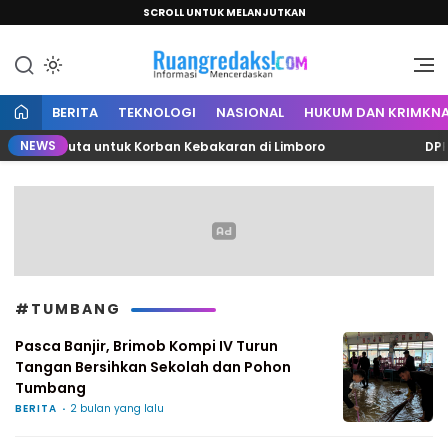
SCROLL UNTUK MELANJUTKAN
Informasi Mencerdaskan
Ruang Redaksi
BERITA
TEKNOLOGI
NASIONAL
HUKUM DAN KRIMKNA
NEWS
asan Juta untuk Korban Kebakaran di Limboro
DPRD Po
#TUMBANG
Pasca Banjir, Brimob Kompi IV Turun
Tangan Bersihkan Sekolah dan Pohon
Tumbang
BERITA
2 bulan yang lalu