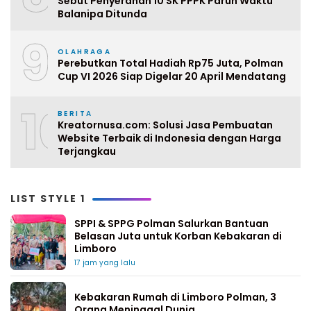
Sebut Penyerahan 10 SK PPPK Paruh Waktu
Balanipa Ditunda
9
OLAHRAGA
Perebutkan Total Hadiah Rp75 Juta, Polman
Cup VI 2026 Siap Digelar 20 April Mendatang
10
BERITA
Kreatornusa.com: Solusi Jasa Pembuatan
Website Terbaik di Indonesia dengan Harga
Terjangkau
LIST STYLE 1
SPPI & SPPG Polman Salurkan Bantuan
Belasan Juta untuk Korban Kebakaran di
Limboro
17 jam yang lalu
Kebakaran Rumah di Limboro Polman, 3
Orang Meninggal Dunia