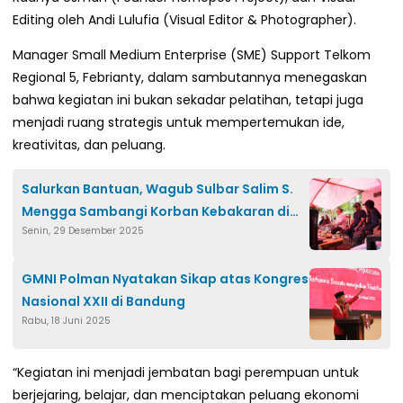
Editing oleh Andi Lulufia (Visual Editor & Photographer).
Manager Small Medium Enterprise (SME) Support Telkom
Regional 5, Febrianty, dalam sambutannya menegaskan
bahwa kegiatan ini bukan sekadar pelatihan, tetapi juga
menjadi ruang strategis untuk mempertemukan ide,
kreativitas, dan peluang.
Salurkan Bantuan, Wagub Sulbar Salim S.
Mengga Sambangi Korban Kebakaran di
Senin, 29 Desember 2025
Campalagian
GMNI Polman Nyatakan Sikap atas Kongres
Nasional XXII di Bandung
Rabu, 18 Juni 2025
“Kegiatan ini menjadi jembatan bagi perempuan untuk
berjejaring, belajar, dan menciptakan peluang ekonomi