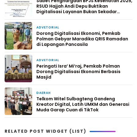
Sabet Penghargaan BPJS Kesehatan 2025,
RSUD Hajjah Andi Depu Buktikan
Digitalisasi Layanan Bukan Sekadar
Wacana
ADVETORIAL
23 Februari 2026
Dorong Digitalisasi Ekonomi, Pemkab
Polman Gebyar Maradika QRIS Ramadan
di Lapangan Pancasila
ADVETORIAL
18 Januari 2026
Peringati Isra’ Mi’raj, Pemkab Polman
Dorong Digitalisasi Ekonomi Berbasis
Masjid
DAERAH
12 Januari 2026
Telkom Witel Sulbagteng Gandeng
Kreator Digital, Latih UMKM dan Generasi
Muda Garap Cuan di TikTok
RELATED POST WIDGET (LIST)