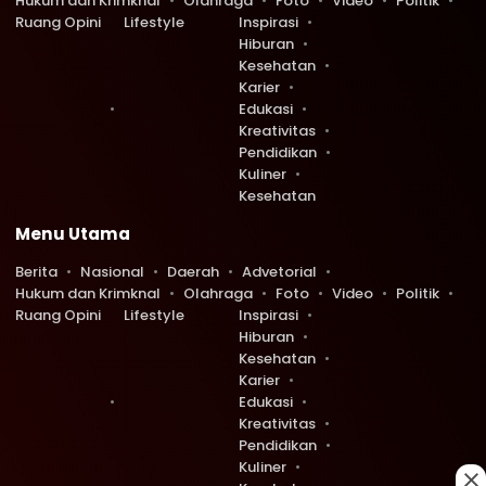
Hukum dan Krimknal
Olahraga
Foto
Video
Politik
Ruang Opini
Lifestyle
Inspirasi
Hiburan
Kesehatan
Karier
Edukasi
Kreativitas
Pendidikan
Kuliner
Kesehatan
Menu Utama
Berita
Nasional
Daerah
Advetorial
Hukum dan Krimknal
Olahraga
Foto
Video
Politik
Ruang Opini
Lifestyle
Inspirasi
Hiburan
Kesehatan
Karier
Edukasi
Kreativitas
Pendidikan
Kuliner