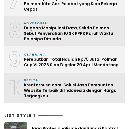
7
Polman: Kita Cari Pejabat yang Siap Bekerja
Cepat
8
ADVETORIAL
Dugaan Manipulasi Data, Sekda Polman
Sebut Penyerahan 10 SK PPPK Paruh Waktu
Balanipa Ditunda
9
OLAHRAGA
Perebutkan Total Hadiah Rp75 Juta, Polman
Cup VI 2026 Siap Digelar 20 April Mendatang
10
BERITA
Kreatornusa.com: Solusi Jasa Pembuatan
Website Terbaik di Indonesia dengan Harga
Terjangkau
LIST STYLE 1
Jaga Profesionalisme dan Fungsi Kontrol,