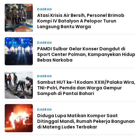
DAERAH
5 hari yang lalu
Atasi Krisis Air Bersih, Personel Brimob
Kompi IV Batalyon A Pelopor Turun
Langsung Bantu Warga
DAERAH
6 hari yang lalu
PAMDI Sulbar Gelar Konser Dangdut di
Sport Center Polman, Kampanyekan Hidup
Bebas Narkoba
DAERAH
1 minggu yang lalu
Sambut HUT ke-1 Kodam XXIII/Palaka Wira,
TNI-Polri, Pemda dan Warga Gempur
Sampah di Pantai Bahari
DAERAH
2 minggu yang lalu
Diduga Lupa Matikan Kompor Saat
Ditinggal Mandi, Rumah Pekerja Bangunan
di Mateng Ludes Terbakar