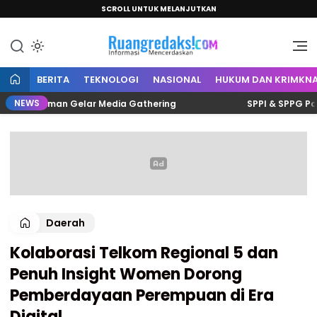
SCROLL UNTUK MELANJUTKAN
Informasi Mencerdaskan
Ruang Redaksi
BERITA
TEKNOLOGI
NASIONAL
HUKUM DAN KRIMKNA
NEWS
is Polman Gelar Media Gathering
SPPI & SPPG Polman S
Daerah
Kolaborasi Telkom Regional 5 dan
Penuh Insight Women Dorong
Pemberdayaan Perempuan di Era
Digital