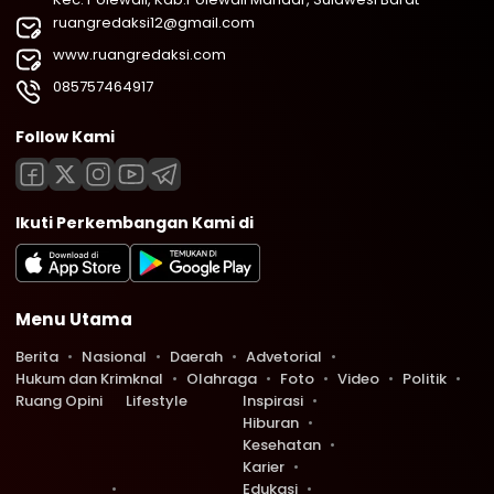
ruangredaksi12@gmail.com
www.ruangredaksi.com
085757464917
Follow Kami
Ikuti Perkembangan Kami di
Menu Utama
Berita
Nasional
Daerah
Advetorial
Hukum dan Krimknal
Olahraga
Foto
Video
Politik
Ruang Opini
Lifestyle
Inspirasi
Hiburan
Kesehatan
Karier
Edukasi