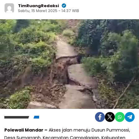
TimRuangRedaksi
Sabtu, 15 Maret 2025 - 14:37 WIB
Polewali Mandar –
Akses jalan menuju Dusun Pummossi,
Desa Sumarranh, Kecamatan Campalagian, Kabupaten