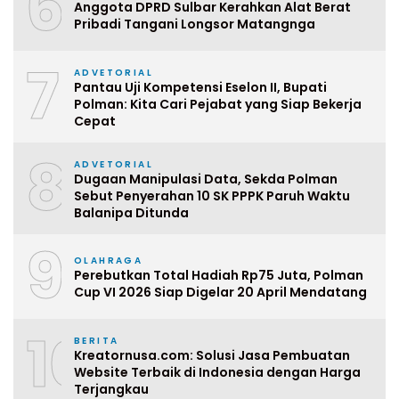
6
Anggota DPRD Sulbar Kerahkan Alat Berat
Pribadi Tangani Longsor Matangnga
7
ADVETORIAL
Pantau Uji Kompetensi Eselon II, Bupati
Polman: Kita Cari Pejabat yang Siap Bekerja
Cepat
8
ADVETORIAL
Dugaan Manipulasi Data, Sekda Polman
Sebut Penyerahan 10 SK PPPK Paruh Waktu
Balanipa Ditunda
9
OLAHRAGA
Perebutkan Total Hadiah Rp75 Juta, Polman
Cup VI 2026 Siap Digelar 20 April Mendatang
10
BERITA
Kreatornusa.com: Solusi Jasa Pembuatan
Website Terbaik di Indonesia dengan Harga
Terjangkau