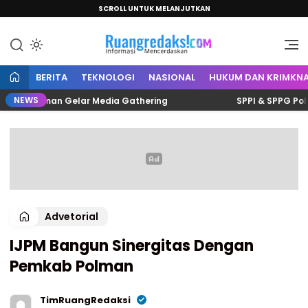
SCROLL UNTUK MELANJUTKAN
Informasi Mencerdaskan
Ruang Redaksi
BERITA
TEKNOLOGI
NASIONAL
HUKUM DAN KRIMKNA
NEWS
is Polman Gelar Media Gathering
SPPI & SPPG Polman S
Advetorial
IJPM Bangun Sinergitas Dengan
Pemkab Polman
TimRuangRedaksi