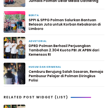
Jurnalis Polman Gelar Media Gathering
BERITA
23 jam yang lalu
SPPI & SPPG Polman Salurkan Bantuan
Belasan Juta untuk Korban Kebakaran di
Limboro
ADVETORIAL
1 hari yang lalu
DPRD Polman Berhasil Perjuangkan
Tambahan 2.304 Kuota PBI JK APBN dari
Kemensos RI
HUKUM DAN KRIMKNAL
3 hari yang lalu
Cemburu Berujung Salah Sasaran, Remaja
Pembusur Pelajar di Polman Diringkus
Polisi
RELATED POST WIDGET (LIST)