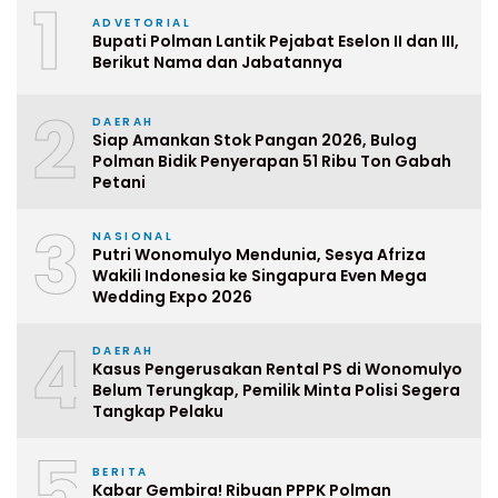
1
ADVETORIAL
Bupati Polman Lantik Pejabat Eselon II dan III,
Berikut Nama dan Jabatannya
2
DAERAH
Siap Amankan Stok Pangan 2026, Bulog
Polman Bidik Penyerapan 51 Ribu Ton Gabah
Petani
3
NASIONAL
Putri Wonomulyo Mendunia, Sesya Afriza
Wakili Indonesia ke Singapura Even Mega
Wedding Expo 2026
4
DAERAH
Kasus Pengerusakan Rental PS di Wonomulyo
Belum Terungkap, Pemilik Minta Polisi Segera
Tangkap Pelaku
5
BERITA
Kabar Gembira! Ribuan PPPK Polman