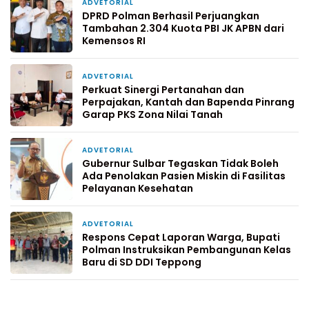
ADVETORIAL
1 hari yang lalu
DPRD Polman Berhasil Perjuangkan
Tambahan 2.304 Kuota PBI JK APBN dari
Kemensos RI
ADVETORIAL
3 hari yang lalu
Perkuat Sinergi Pertanahan dan
Perpajakan, Kantah dan Bapenda Pinrang
Garap PKS Zona Nilai Tanah
ADVETORIAL
5 hari yang lalu
Gubernur Sulbar Tegaskan Tidak Boleh
Ada Penolakan Pasien Miskin di Fasilitas
Pelayanan Kesehatan
ADVETORIAL
1 minggu yang lalu
Respons Cepat Laporan Warga, Bupati
Polman Instruksikan Pembangunan Kelas
Baru di SD DDI Teppong