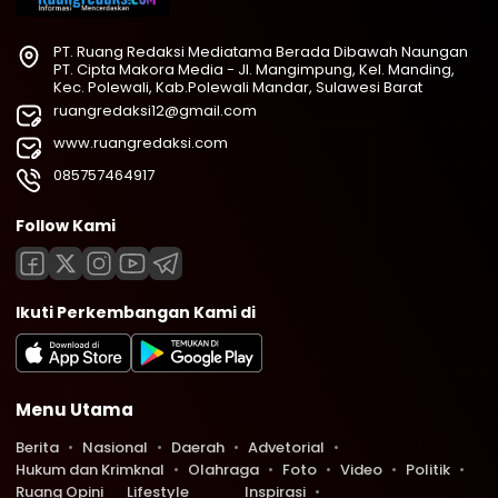
PT. Ruang Redaksi Mediatama Berada Dibawah Naungan
PT. Cipta Makora Media - Jl. Mangimpung, Kel. Manding,
Kec. Polewali, Kab.Polewali Mandar, Sulawesi Barat
ruangredaksi12@gmail.com
www.ruangredaksi.com
085757464917
Follow Kami
Ikuti Perkembangan Kami di
Menu Utama
Berita
Nasional
Daerah
Advetorial
Hukum dan Krimknal
Olahraga
Foto
Video
Politik
Ruang Opini
Lifestyle
Inspirasi