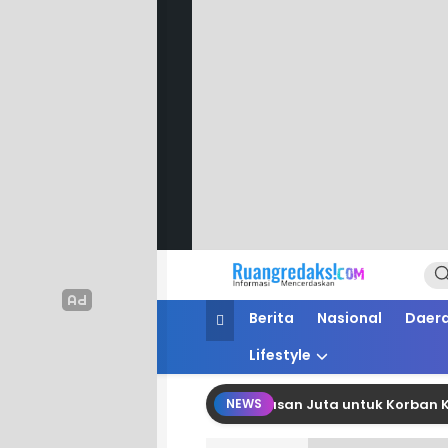
Ruang Redaksi
Informasi Mencerdaskan
Berita
Nasional
Daer
Lifestyle
G Polman Salurkan Bantuan Belasan Juta untuk Korban Kebaka
NEWS