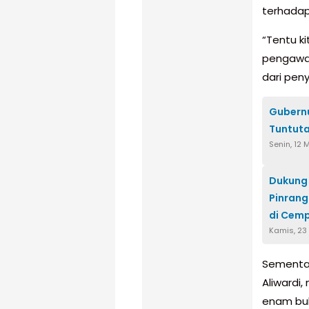
terhadap
“Tentu k
pengawas
dari pen
Gubernu
Tuntuta
Senin, 12 
Dukung 
Pinrang
di Cem
Kamis, 23 
Sementar
Aliwardi
enam bu