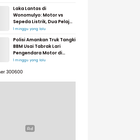
Laka Lantas di
Wonomulyo: Motor vs
Sepeda Listrik, Dua Pelajar
Dilarikan ke Rumah Sakit
1 minggu yang lalu
Polisi Amankan Truk Tangki
BBM Usai Tabrak Lari
Pengendara Motor di
Matakali
1 minggu yang lalu