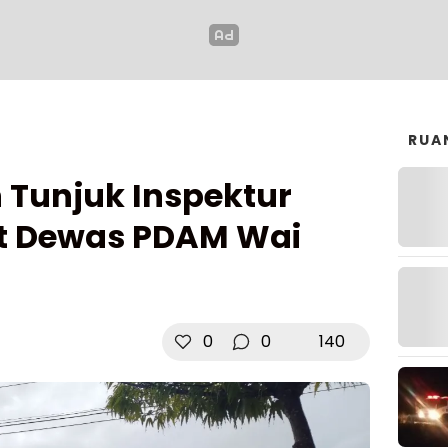
RUA
 Tunjuk Inspektur
lt Dewas PDAM Wai
0
0
140