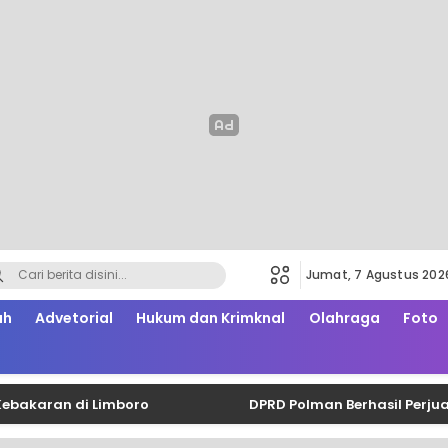
Jumat, 7 Agustus 202
ah
Advetorial
Hukum dan Krimknal
Olahraga
Foto
ran di Limboro
DPRD Polman Berhasil Perjuangkan