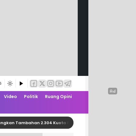
6
Video
Politik
Ruang Opini
 Tambahan 2.304 Kuota PBI JK APBN dari Kemensos RI