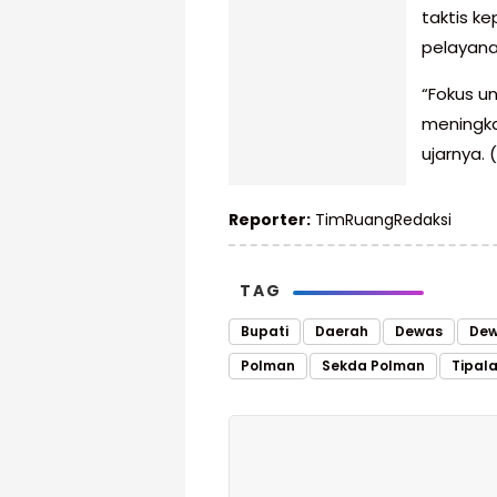
taktis k
pelayana
“Fokus u
meningka
ujarnya. 
Reporter:
TimRuangRedaksi
TAG
Bupati
Daerah
Dewas
Dew
Polman
Sekda Polman
Tipal