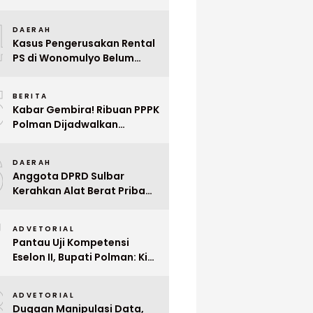
Indonesia ke Singapura Even
4
Mega Wedding Expo 2026
DAERAH
Kasus Pengerusakan Rental
PS di Wonomulyo Belum
Terungkap, Pemilik Minta
5
Polisi Segera Tangkap
BERITA
Pelaku
Kabar Gembira! Ribuan PPPK
Polman Dijadwalkan
Dilantik Januari 2026
6
DAERAH
Anggota DPRD Sulbar
Kerahkan Alat Berat Pribadi
Tangani Longsor
7
Matangnga
ADVETORIAL
Pantau Uji Kompetensi
Eselon II, Bupati Polman: Kita
Cari Pejabat yang Siap
8
Bekerja Cepat
ADVETORIAL
Dugaan Manipulasi Data,