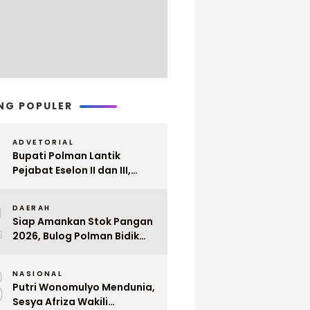
NG POPULER
ADVETORIAL
Bupati Polman Lantik
Pejabat Eselon II dan III,
Berikut Nama dan
2
Jabatannya
DAERAH
Siap Amankan Stok Pangan
2026, Bulog Polman Bidik
Penyerapan 51 Ribu Ton
3
Gabah Petani
NASIONAL
Putri Wonomulyo Mendunia,
Sesya Afriza Wakili