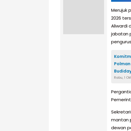
Merujuk p
2026 ter
Aliwardi
jabatan 
pengurus 
Komitme
Polman 
Budiday
Rabu, 1 O
Pergantia
Pemerint
Sekretar
mantan p
dewan p