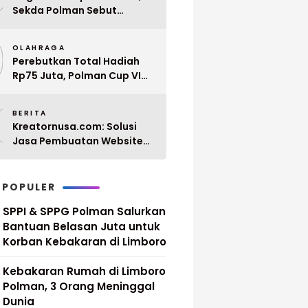
Sekda Polman Sebut
Penyerahan 10 SK PPPK
9
Paruh Waktu Balanipa
OLAHRAGA
Ditunda
Perebutkan Total Hadiah
Rp75 Juta, Polman Cup VI
2026 Siap Digelar 20 April
0
Mendatang
BERITA
Kreatornusa.com: Solusi
Jasa Pembuatan Website
Terbaik di Indonesia dengan
Harga Terjangkau
 POPULER
SPPI & SPPG Polman Salurkan
Bantuan Belasan Juta untuk
Korban Kebakaran di Limboro
Kebakaran Rumah di Limboro
Polman, 3 Orang Meninggal
Dunia