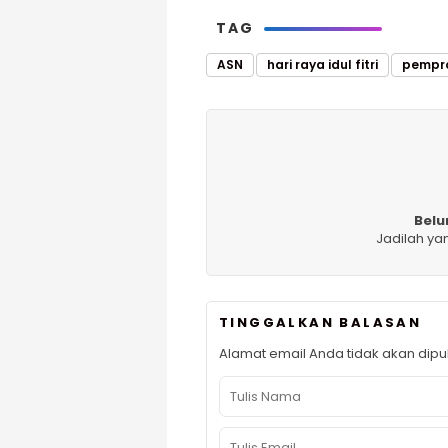
TAG
ASN
hari raya idul fitri
pempro
Belu
Jadilah ya
TINGGALKAN BALASAN
Alamat email Anda tidak akan dipub