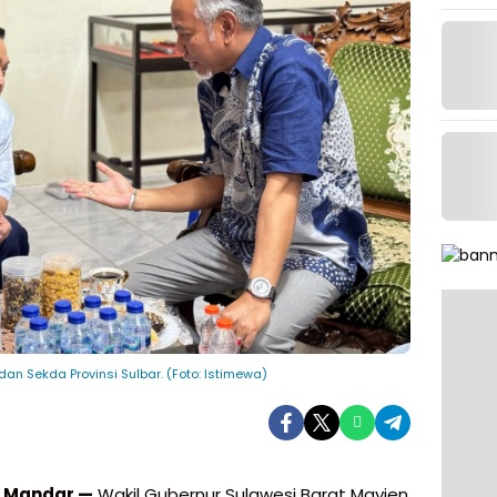
an Sekda Provinsi Sulbar. (Foto: Istimewa)
i Mandar —
Wakil Gubernur Sulawesi Barat Mayjen