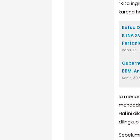
“Kita in
karena h
Ketua D
KTNA XV
Pertani
Rabu, 17 J
Gubern
BBM, An
Senin, 30
Ia menam
mendadak
Hal ini 
dilingkup
Sebelumn