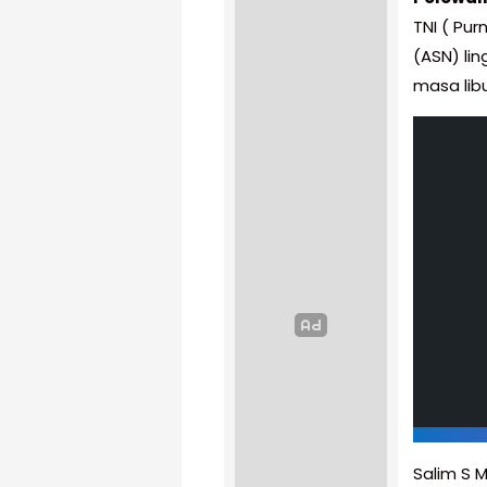
TNI ( Pur
(ASN) li
masa libur
Salim S 