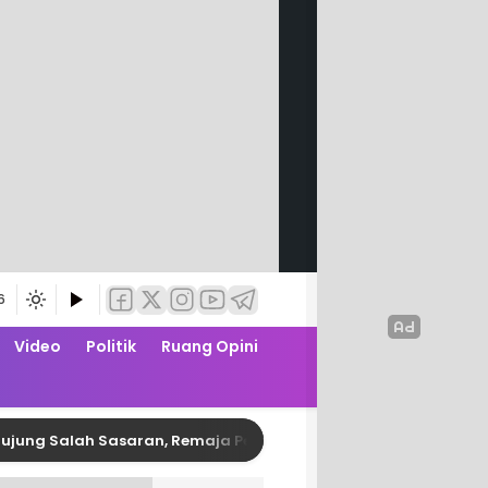
6
Video
Politik
Ruang Opini
lah Sasaran, Remaja Pembusur Pelajar di Polman Diringkus Pol