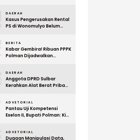
Indonesia ke Singapura Even
4
Mega Wedding Expo 2026
DAERAH
Kasus Pengerusakan Rental
PS di Wonomulyo Belum
Terungkap, Pemilik Minta
5
Polisi Segera Tangkap
BERITA
Pelaku
Kabar Gembira! Ribuan PPPK
Polman Dijadwalkan
Dilantik Januari 2026
6
DAERAH
Anggota DPRD Sulbar
Kerahkan Alat Berat Pribadi
Tangani Longsor
7
Matangnga
ADVETORIAL
Pantau Uji Kompetensi
Eselon II, Bupati Polman: Kita
Cari Pejabat yang Siap
8
Bekerja Cepat
ADVETORIAL
Dugaan Manipulasi Data,