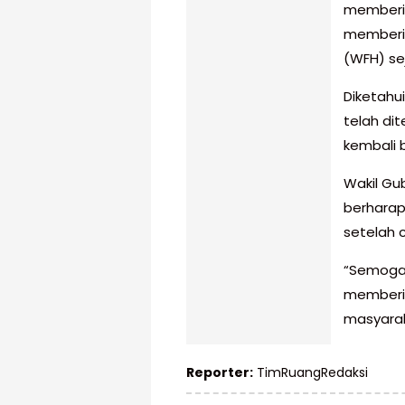
memberik
memberik
(WFH) sej
Diketahu
telah di
kembali 
Wakil Gu
berharap
setelah cu
“Semoga 
memberi
masyarak
Reporter:
TimRuangRedaksi