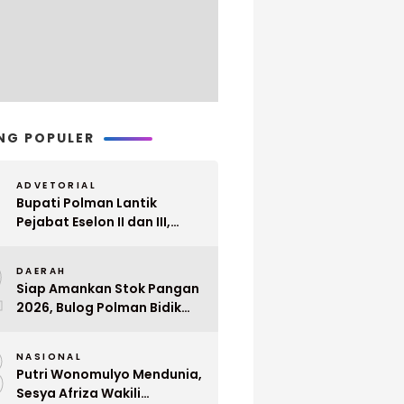
NG POPULER
ADVETORIAL
Bupati Polman Lantik
Pejabat Eselon II dan III,
Berikut Nama dan
2
Jabatannya
DAERAH
Siap Amankan Stok Pangan
2026, Bulog Polman Bidik
Penyerapan 51 Ribu Ton
3
Gabah Petani
NASIONAL
Putri Wonomulyo Mendunia,
Sesya Afriza Wakili