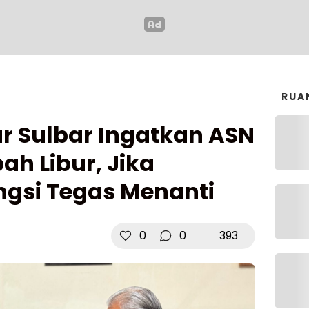
RUA
r Sulbar Ingatkan ASN
h Libur, Jika
gsi Tegas Menanti
0
0
393