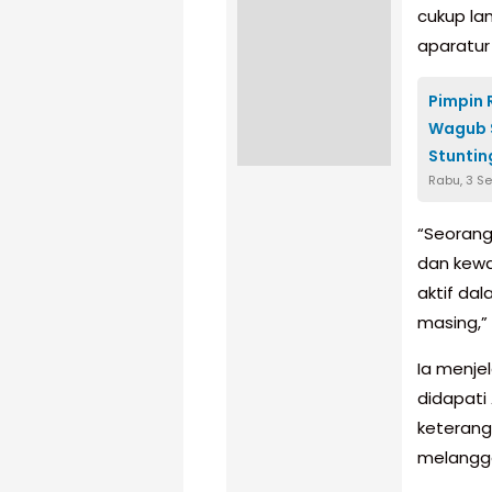
cukup la
aparatur 
Pimpin 
Wagub 
Stuntin
Rabu, 3 S
“Seorang 
dan kewa
aktif da
masing,”
Ia menje
didapati
keterang
melangga