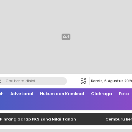
Kamis, 6 Agustus 202
ah
Advetorial
Hukum dan Krimknal
Olahraga
Foto
 Garap PKS Zona Nilai Tanah
Cemburu Berujung Sa