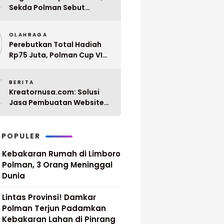
Sekda Polman Sebut
Penyerahan 10 SK PPPK
9
Paruh Waktu Balanipa
OLAHRAGA
Ditunda
Perebutkan Total Hadiah
Rp75 Juta, Polman Cup VI
2026 Siap Digelar 20 April
0
Mendatang
BERITA
Kreatornusa.com: Solusi
Jasa Pembuatan Website
Terbaik di Indonesia dengan
Harga Terjangkau
 POPULER
Kebakaran Rumah di Limboro
Polman, 3 Orang Meninggal
Dunia
Lintas Provinsi! Damkar
Polman Terjun Padamkan
Kebakaran Lahan di Pinrang