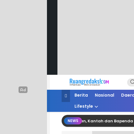
Ruang Redaksi
Informasi Mencerdaskan
Berita
Nasional
Daer
Lifestyle
nergi Pertanahan dan Perpajakan, Kantah dan Bapenda Pinrang
NEWS