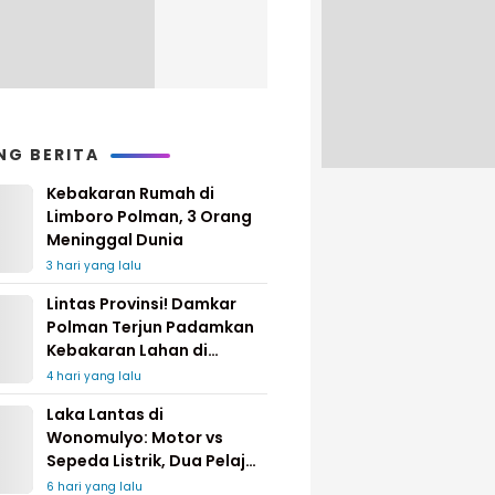
NG BERITA
Kebakaran Rumah di
Limboro Polman, 3 Orang
Meninggal Dunia
3 hari yang lalu
Lintas Provinsi! Damkar
Polman Terjun Padamkan
Kebakaran Lahan di
Pinrang
4 hari yang lalu
Laka Lantas di
Wonomulyo: Motor vs
Sepeda Listrik, Dua Pelajar
Dilarikan ke Rumah Sakit
6 hari yang lalu