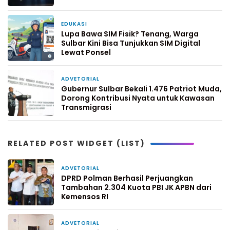
EDUKASI
1 minggu yang lalu
Lupa Bawa SIM Fisik? Tenang, Warga
Sulbar Kini Bisa Tunjukkan SIM Digital
Lewat Ponsel
ADVETORIAL
2 minggu yang lalu
Gubernur Sulbar Bekali 1.476 Patriot Muda,
Dorong Kontribusi Nyata untuk Kawasan
Transmigrasi
RELATED POST WIDGET (LIST)
ADVETORIAL
2 hari yang lalu
DPRD Polman Berhasil Perjuangkan
Tambahan 2.304 Kuota PBI JK APBN dari
Kemensos RI
ADVETORIAL
4 hari yang lalu