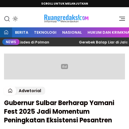
SCROLL UNTUK MELANJUTKAN
Informasi Mencerdaskan
Ruang Redaksi
BERITA
TEKNOLOGI
NASIONAL
HUKUM DAN KRIMKNA
NEWS
an Lisdes di Polman
Gerebek Balap Liar di Jalan Art
Advetorial
Gubernur Sulbar Berharap Yamani
Fest 2025 Jadi Momentum
Peningkatan Eksistensi Pesantren