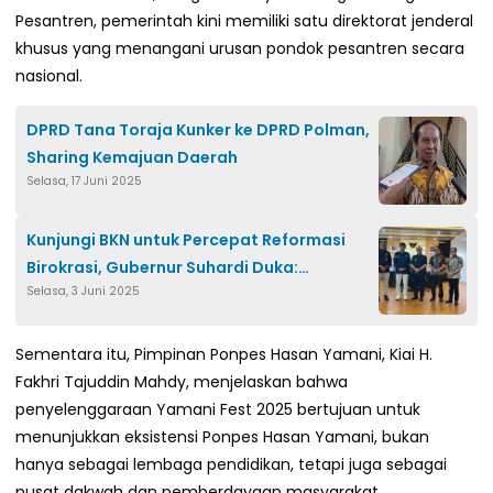
Pesantren, pemerintah kini memiliki satu direktorat jenderal
khusus yang menangani urusan pondok pesantren secara
nasional.
DPRD Tana Toraja Kunker ke DPRD Polman,
Sharing Kemajuan Daerah
Selasa, 17 Juni 2025
Kunjungi BKN untuk Percepat Reformasi
Birokrasi, Gubernur Suhardi Duka:
Selasa, 3 Juni 2025
Perampingan OPD Sulbar untuk Pelayanan
Publik yang Lebih Baik
Sementara itu, Pimpinan Ponpes Hasan Yamani, Kiai H.
Fakhri Tajuddin Mahdy, menjelaskan bahwa
penyelenggaraan Yamani Fest 2025 bertujuan untuk
menunjukkan eksistensi Ponpes Hasan Yamani, bukan
hanya sebagai lembaga pendidikan, tetapi juga sebagai
pusat dakwah dan pemberdayaan masyarakat.