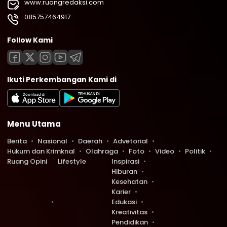
www.ruangredaksi.com
085757464917
Follow Kami
Ikuti Perkembangan Kami di
Menu Utama
Berita
Nasional
Daerah
Advetorial
Hukum dan Krimknal
Olahraga
Foto
Video
Politik
Ruang Opini
Lifestyle
Inspirasi
Hiburan
Kesehatan
Karier
Edukasi
Kreativitas
Pendidikan