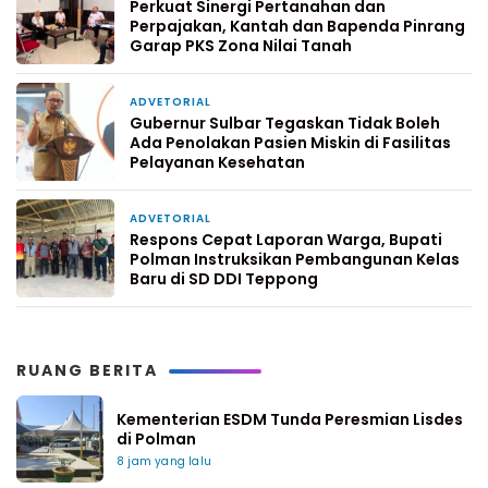
Perkuat Sinergi Pertanahan dan
Perpajakan, Kantah dan Bapenda Pinrang
Garap PKS Zona Nilai Tanah
ADVETORIAL
6 hari yang lalu
Gubernur Sulbar Tegaskan Tidak Boleh
Ada Penolakan Pasien Miskin di Fasilitas
Pelayanan Kesehatan
ADVETORIAL
1 minggu yang lalu
Respons Cepat Laporan Warga, Bupati
Polman Instruksikan Pembangunan Kelas
Baru di SD DDI Teppong
RUANG BERITA
Kementerian ESDM Tunda Peresmian Lisdes
di Polman
8 jam yang lalu