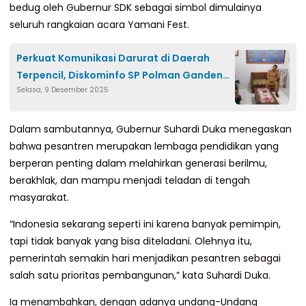
bedug oleh Gubernur SDK sebagai simbol dimulainya
seluruh rangkaian acara Yamani Fest.
Perkuat Komunikasi Darurat di Daerah
Terpencil, Diskominfo SP Polman Gandeng
Selasa, 9 Desember 2025
RAPI
Dalam sambutannya, Gubernur Suhardi Duka menegaskan
bahwa pesantren merupakan lembaga pendidikan yang
berperan penting dalam melahirkan generasi berilmu,
berakhlak, dan mampu menjadi teladan di tengah
masyarakat.
“Indonesia sekarang seperti ini karena banyak pemimpin,
tapi tidak banyak yang bisa diteladani. Olehnya itu,
pemerintah semakin hari menjadikan pesantren sebagai
salah satu prioritas pembangunan,” kata Suhardi Duka.
Ia menambahkan, dengan adanya undang-Undang