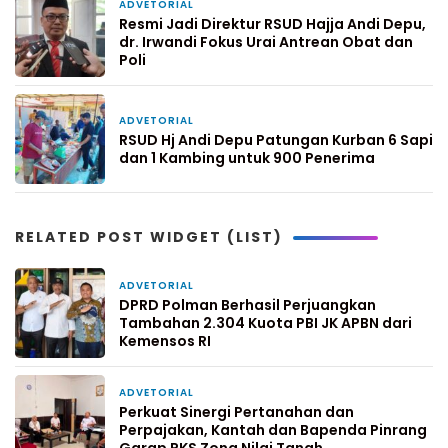
ADVETORIAL
1 bulan yang lalu
Resmi Jadi Direktur RSUD Hajja Andi Depu,
dr. Irwandi Fokus Urai Antrean Obat dan
Poli
ADVETORIAL
2 bulan yang lalu
RSUD Hj Andi Depu Patungan Kurban 6 Sapi
dan 1 Kambing untuk 900 Penerima
RELATED POST WIDGET (LIST)
ADVETORIAL
2 jam yang lalu
DPRD Polman Berhasil Perjuangkan
Tambahan 2.304 Kuota PBI JK APBN dari
Kemensos RI
ADVETORIAL
2 hari yang lalu
Perkuat Sinergi Pertanahan dan
Perpajakan, Kantah dan Bapenda Pinrang
Garap PKS Zona Nilai Tanah