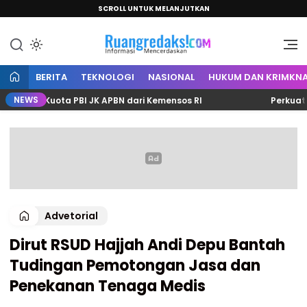
SCROLL UNTUK MELANJUTKAN
Informasi Mencerdaskan
Ruang Redaksi
BERITA
TEKNOLOGI
NASIONAL
HUKUM DAN KRIMKNA
NEWS
4 Kuota PBI JK APBN dari Kemensos RI
Perkuat Sinerg
Advetorial
Dirut RSUD Hajjah Andi Depu Bantah
Tudingan Pemotongan Jasa dan
Penekanan Tenaga Medis