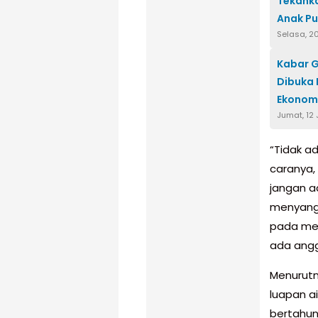
Tekanka
Anak Pu
Selasa, 2
Kabar G
Dibuka 
Ekonomi
Jumat, 12
“Tidak a
caranya,
jangan a
menyangk
pada mer
ada angg
Menurutny
luapan ai
bertahun