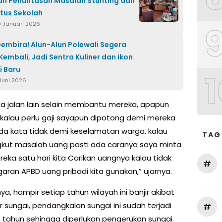
n Penuntasan Masalah Stunting dan
tus Sekolah
0 Januari 2026
embira! Alun-Alun Polewali Segera
Kembali, Jadi Sentra Kuliner dan Ikon
 Baru
1
 Juni 2026
da jalan lain selain membantu mereka, apapun
 kalau perlu gaji sayapun dipotong demi mereka
da kata tidak demi keselamatan warga, kalau
TAG
ut masalah uang pasti ada caranya saya minta
eka satu hari kita Carikan uangnya kalau tidak
#
aran APBD uang pribadi kita gunakan,” ujarnya.
a, hampir setiap tahun wilayah ini banjir akibat
r sungai, pendangkalan sungai ini sudah terjadi
#
 tahun sehingga diperlukan pengerukan sungai.