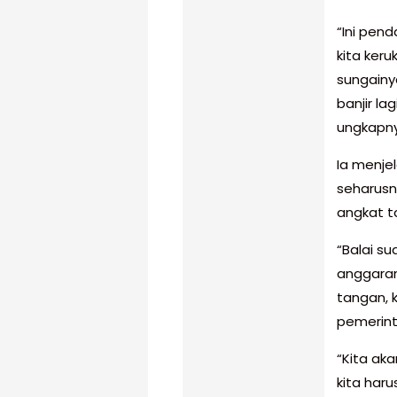
“Ini pen
kita keru
sungainya
banjir lag
ungkapny
Ia menje
seharusn
angkat t
“Balai s
anggaran
tangan, 
pemerint
“Kita ak
kita har