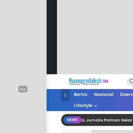
Ruang Redaksi
Informasi Mencerdaskan
Berita
Nasional
Daer
Lifestyle
fesionalisme dan Fungsi Kontrol, Jurnalis Polman Gelar Media 
NEWS