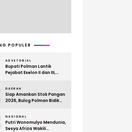
NG POPULER
ADVETORIAL
Bupati Polman Lantik
Pejabat Eselon II dan III,
Berikut Nama dan
2
Jabatannya
DAERAH
Siap Amankan Stok Pangan
2026, Bulog Polman Bidik
Penyerapan 51 Ribu Ton
3
Gabah Petani
NASIONAL
Putri Wonomulyo Mendunia,
Sesya Afriza Wakili