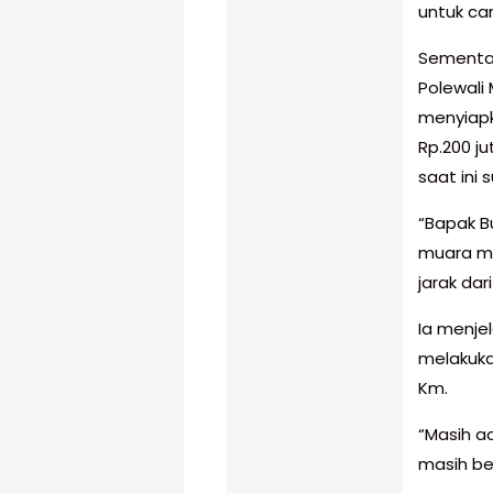
untuk ca
Sementar
Polewali 
menyiapk
Rp.200 j
saat ini 
“Bapak B
muara me
jarak dar
Ia menjel
melakuka
Km.
“Masih ad
masih be