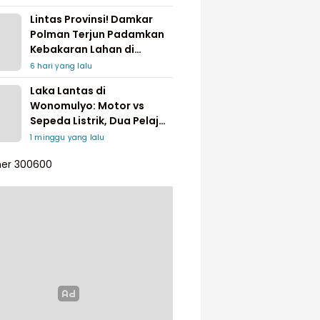
Lintas Provinsi! Damkar
Polman Terjun Padamkan
Kebakaran Lahan di
Pinrang
6 hari yang lalu
Laka Lantas di
Wonomulyo: Motor vs
Sepeda Listrik, Dua Pelajar
Dilarikan ke Rumah Sakit
1 minggu yang lalu