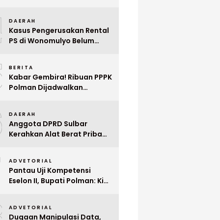
Indonesia ke Singapura Even
4
Mega Wedding Expo 2026
DAERAH
Kasus Pengerusakan Rental
PS di Wonomulyo Belum
Terungkap, Pemilik Minta
5
Polisi Segera Tangkap
BERITA
Pelaku
Kabar Gembira! Ribuan PPPK
Polman Dijadwalkan
Dilantik Januari 2026
6
DAERAH
Anggota DPRD Sulbar
Kerahkan Alat Berat Pribadi
Tangani Longsor
7
Matangnga
ADVETORIAL
Pantau Uji Kompetensi
Eselon II, Bupati Polman: Kita
Cari Pejabat yang Siap
8
Bekerja Cepat
ADVETORIAL
Dugaan Manipulasi Data,