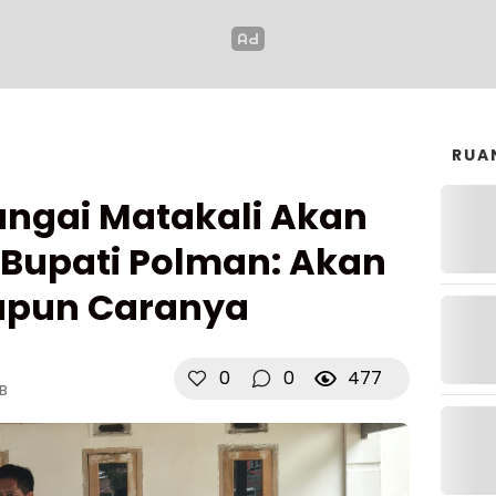
RUA
ungai Matakali Akan
J Bupati Polman: Akan
papun Caranya
0
0
477
IB