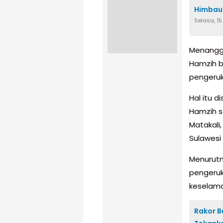
Himbau
Selasa, 15
Menangga
Hamzih 
pengeruk
Hal itu 
Hamzih s
Matakali
Sulawesi
Menurutn
pengeruk
keselama
Rakor B