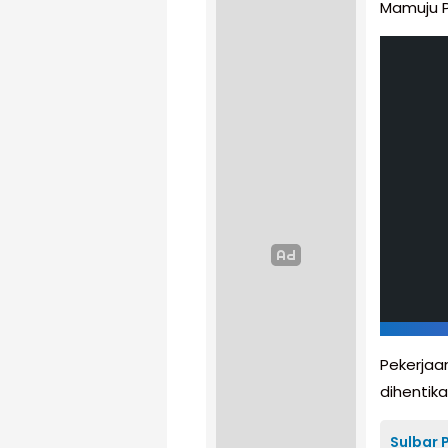
Mamuju Pr
Pekerjaa
dihentik
Sulbar 