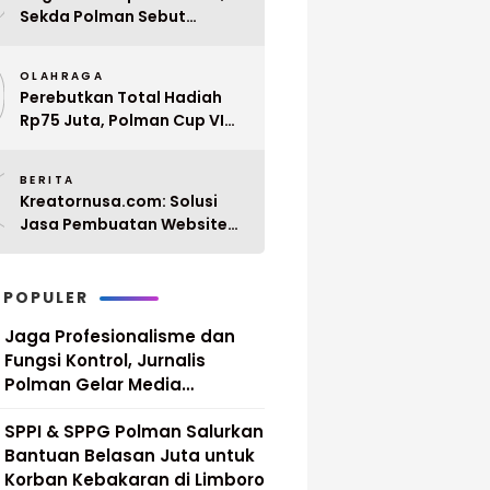
Sekda Polman Sebut
Penyerahan 10 SK PPPK
9
Paruh Waktu Balanipa
OLAHRAGA
Ditunda
Perebutkan Total Hadiah
Rp75 Juta, Polman Cup VI
2026 Siap Digelar 20 April
0
Mendatang
BERITA
Kreatornusa.com: Solusi
Jasa Pembuatan Website
Terbaik di Indonesia dengan
Harga Terjangkau
 POPULER
Jaga Profesionalisme dan
Fungsi Kontrol, Jurnalis
Polman Gelar Media
Gathering
SPPI & SPPG Polman Salurkan
Bantuan Belasan Juta untuk
Korban Kebakaran di Limboro