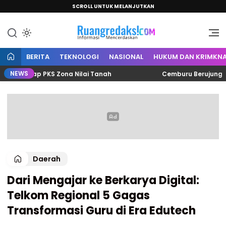
SCROLL UNTUK MELANJUTKAN
Informasi Mencerdaskan
Ruang Redaksi
BERITA
TEKNOLOGI
NASIONAL
HUKUM DAN KRIMKNA
NEWS
Garap PKS Zona Nilai Tanah
Cemburu Berujung Salah S
Daerah
Dari Mengajar ke Berkarya Digital:
Telkom Regional 5 Gagas
Transformasi Guru di Era Edutech