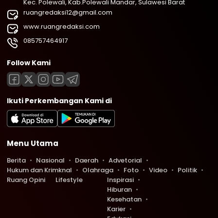
Kec. Polewali, Kab.Polewali Mandar, Sulawesi Barat
ruangredaksi12@gmail.com
www.ruangredaksi.com
085757464917
Follow Kami
Ikuti Perkembangan Kami di
Menu Utama
Berita
Nasional
Daerah
Advetorial
Hukum dan Krimknal
Olahraga
Foto
Video
Politik
Ruang Opini
Lifestyle
Inspirasi
Hiburan
Kesehatan
Karier