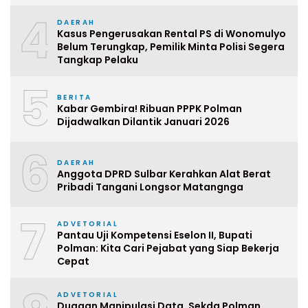
4
DAERAH
Kasus Pengerusakan Rental PS di Wonomulyo
Belum Terungkap, Pemilik Minta Polisi Segera
Tangkap Pelaku
5
BERITA
Kabar Gembira! Ribuan PPPK Polman
Dijadwalkan Dilantik Januari 2026
6
DAERAH
Anggota DPRD Sulbar Kerahkan Alat Berat
Pribadi Tangani Longsor Matangnga
7
ADVETORIAL
Pantau Uji Kompetensi Eselon II, Bupati
Polman: Kita Cari Pejabat yang Siap Bekerja
Cepat
ADVETORIAL
Dugaan Manipulasi Data, Sekda Polman