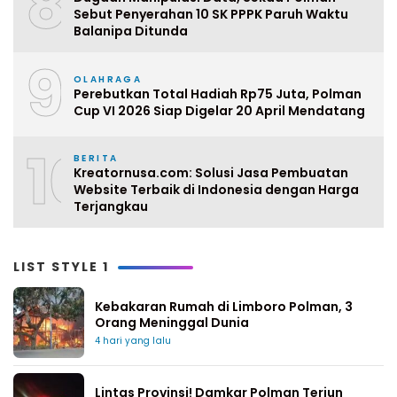
8
Sebut Penyerahan 10 SK PPPK Paruh Waktu
Balanipa Ditunda
9
OLAHRAGA
Perebutkan Total Hadiah Rp75 Juta, Polman
Cup VI 2026 Siap Digelar 20 April Mendatang
10
BERITA
Kreatornusa.com: Solusi Jasa Pembuatan
Website Terbaik di Indonesia dengan Harga
Terjangkau
LIST STYLE 1
Kebakaran Rumah di Limboro Polman, 3
Orang Meninggal Dunia
4 hari yang lalu
Lintas Provinsi! Damkar Polman Terjun