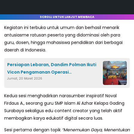
SCROLL UNTUK LANJUT MEMBACA
Kegiatan ini terbuka untuk umum dan berhasil menarik
antusiasme ratusan peserta yang didominasi oleh para
guru, dosen, hingga mahasiswa pendidikan dari berbagai
daerah di Indonesia.
Persiapan Lebaran, Dandim Polman Ikuti
Vicon Pengamanan Operasi
Jumat, 20 Maret 2026
Ketupat Bersama Kapolri dan Panglima TNI
Kedua sesi menghadirkan narasumber inspiratif Noval
Firdaus A., seorang guru SMP Islam Al Azhar Kelapa Gading
Surabaya sekaligus edu content creator yang telah aktif
membagikan karya edukatif digital secara luas.
Sesi pertama dengan topik
“Menemukan Gaya, Menentukan