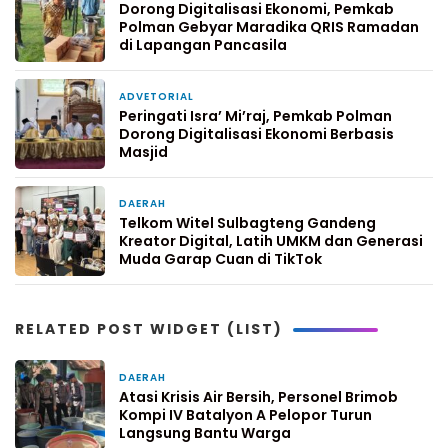
Dorong Digitalisasi Ekonomi, Pemkab
Polman Gebyar Maradika QRIS Ramadan
di Lapangan Pancasila
ADVETORIAL
18 Januari 2026
Peringati Isra’ Mi’raj, Pemkab Polman
Dorong Digitalisasi Ekonomi Berbasis
Masjid
DAERAH
12 Januari 2026
Telkom Witel Sulbagteng Gandeng
Kreator Digital, Latih UMKM dan Generasi
Muda Garap Cuan di TikTok
RELATED POST WIDGET (LIST)
DAERAH
3 hari yang lalu
Atasi Krisis Air Bersih, Personel Brimob
Kompi IV Batalyon A Pelopor Turun
Langsung Bantu Warga