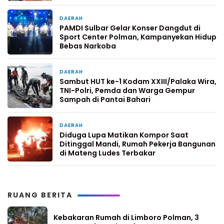
DAERAH
5 hari yang lalu
PAMDI Sulbar Gelar Konser Dangdut di
Sport Center Polman, Kampanyekan Hidup
Bebas Narkoba
DAERAH
6 hari yang lalu
Sambut HUT ke-1 Kodam XXIII/Palaka Wira,
TNI-Polri, Pemda dan Warga Gempur
Sampah di Pantai Bahari
DAERAH
1 minggu yang lalu
Diduga Lupa Matikan Kompor Saat
Ditinggal Mandi, Rumah Pekerja Bangunan
di Mateng Ludes Terbakar
RUANG BERITA
Kebakaran Rumah di Limboro Polman, 3