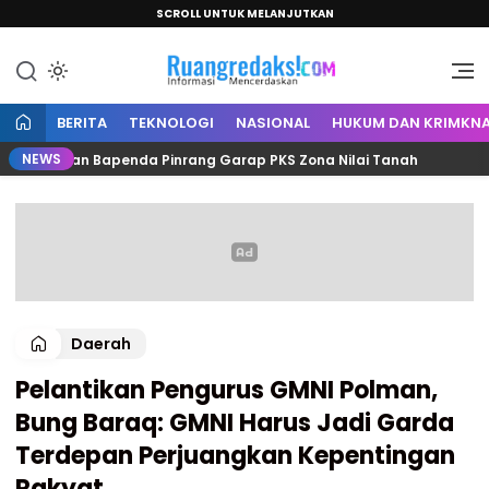
SCROLL UNTUK MELANJUTKAN
Informasi Mencerdaskan
Ruang Redaksi
BERITA
TEKNOLOGI
NASIONAL
HUKUM DAN KRIMKNA
NEWS
ah dan Bapenda Pinrang Garap PKS Zona Nilai Tanah
C
Daerah
Pelantikan Pengurus GMNI Polman,
Bung Baraq: GMNI Harus Jadi Garda
Terdepan Perjuangkan Kepentingan
Rakyat