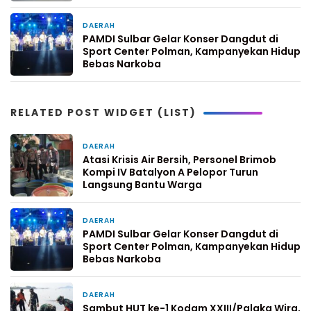
DAERAH
5 hari yang lalu
PAMDI Sulbar Gelar Konser Dangdut di
Sport Center Polman, Kampanyekan Hidup
Bebas Narkoba
RELATED POST WIDGET (LIST)
DAERAH
4 hari yang lalu
Atasi Krisis Air Bersih, Personel Brimob
Kompi IV Batalyon A Pelopor Turun
Langsung Bantu Warga
DAERAH
5 hari yang lalu
PAMDI Sulbar Gelar Konser Dangdut di
Sport Center Polman, Kampanyekan Hidup
Bebas Narkoba
DAERAH
6 hari yang lalu
Sambut HUT ke-1 Kodam XXIII/Palaka Wira,