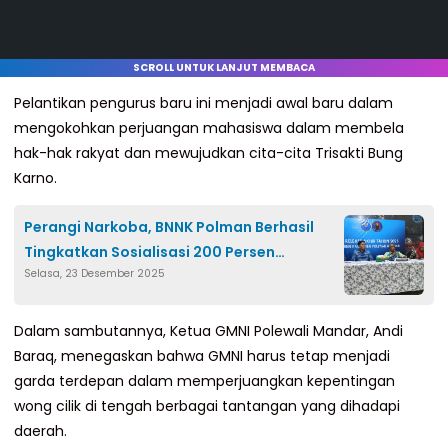
SCROLL UNTUK LANJUT MEMBACA
Pelantikan pengurus baru ini menjadi awal baru dalam
mengokohkan perjuangan mahasiswa dalam membela
hak-hak rakyat dan mewujudkan cita-cita Trisakti Bung
Karno.
Perangi Narkoba, BNNK Polman Berhasil
Tingkatkan Sosialisasi 200 Persen
Selasa, 23 Desember 2025
Sepanjang 2025
Dalam sambutannya, Ketua GMNI Polewali Mandar, Andi
Baraq, menegaskan bahwa GMNI harus tetap menjadi
garda terdepan dalam memperjuangkan kepentingan
wong cilik di tengah berbagai tantangan yang dihadapi
daerah.