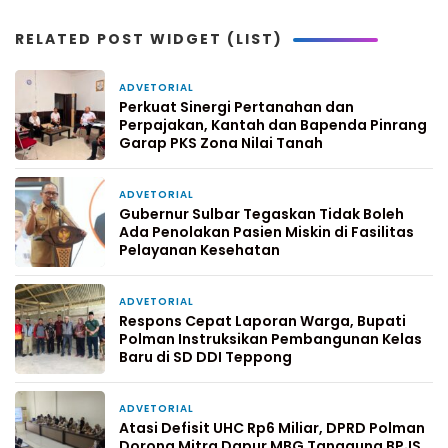
RELATED POST WIDGET (LIST)
ADVETORIAL
15 jam yang lalu
Perkuat Sinergi Pertanahan dan
Perpajakan, Kantah dan Bapenda Pinrang
Garap PKS Zona Nilai Tanah
ADVETORIAL
3 hari yang lalu
Gubernur Sulbar Tegaskan Tidak Boleh
Ada Penolakan Pasien Miskin di Fasilitas
Pelayanan Kesehatan
ADVETORIAL
6 hari yang lalu
Respons Cepat Laporan Warga, Bupati
Polman Instruksikan Pembangunan Kelas
Baru di SD DDI Teppong
ADVETORIAL
1 minggu yang lalu
Atasi Defisit UHC Rp6 Miliar, DPRD Polman
Dorong Mitra Dapur MBG Tanggung BPJS