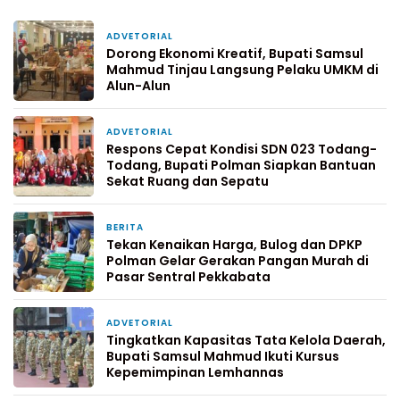
ADVETORIAL
1 minggu yang lalu
Dorong Ekonomi Kreatif, Bupati Samsul
Mahmud Tinjau Langsung Pelaku UMKM di
Alun-Alun
ADVETORIAL
1 minggu yang lalu
Respons Cepat Kondisi SDN 023 Todang-
Todang, Bupati Polman Siapkan Bantuan
Sekat Ruang dan Sepatu
BERITA
2 minggu yang lalu
Tekan Kenaikan Harga, Bulog dan DPKP
Polman Gelar Gerakan Pangan Murah di
Pasar Sentral Pekkabata
ADVETORIAL
3 minggu yang lalu
Tingkatkan Kapasitas Tata Kelola Daerah,
Bupati Samsul Mahmud Ikuti Kursus
Kepemimpinan Lemhannas