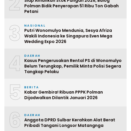
2
Siap Amankan Stok Pangan 2026, Bulog
Polman Bidik Penyerapan 51 Ribu Ton Gabah
Petani
3
NASIONAL
Putri Wonomulyo Mendunia, Sesya Afriza
Wakili Indonesia ke Singapura Even Mega
Wedding Expo 2026
4
DAERAH
Kasus Pengerusakan Rental PS di Wonomulyo
Belum Terungkap, Pemilik Minta Polisi Segera
Tangkap Pelaku
5
BERITA
Kabar Gembira! Ribuan PPPK Polman
Dijadwalkan Dilantik Januari 2026
6
DAERAH
Anggota DPRD Sulbar Kerahkan Alat Berat
Pribadi Tangani Longsor Matangnga