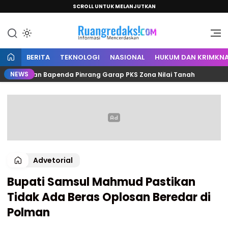
SCROLL UNTUK MELANJUTKAN
Informasi Mencerdaskan
Ruang Redaksi
BERITA
TEKNOLOGI
NASIONAL
HUKUM DAN KRIMKNA
NEWS
ah dan Bapenda Pinrang Garap PKS Zona Nilai Tanah
C
Advetorial
Bupati Samsul Mahmud Pastikan
Tidak Ada Beras Oplosan Beredar di
Polman