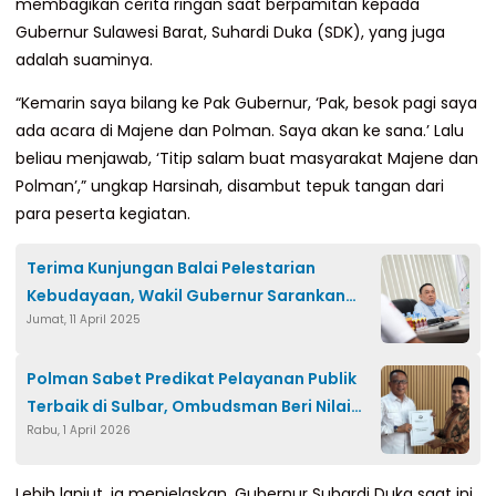
membagikan cerita ringan saat berpamitan kepada
Gubernur Sulawesi Barat, Suhardi Duka (SDK), yang juga
adalah suaminya.
“Kemarin saya bilang ke Pak Gubernur, ‘Pak, besok pagi saya
ada acara di Majene dan Polman. Saya akan ke sana.’ Lalu
beliau menjawab, ‘Titip salam buat masyarakat Majene dan
Polman’,” ungkap Harsinah, disambut tepuk tangan dari
para peserta kegiatan.
Terima Kunjungan Balai Pelestarian
Kebudayaan, Wakil Gubernur Sarankan
Jumat, 11 April 2025
Tempat di Balanipa
Polman Sabet Predikat Pelayanan Publik
Terbaik di Sulbar, Ombudsman Beri Nilai
Rabu, 1 April 2026
Tinggi
Lebih lanjut, ia menjelaskan, Gubernur Suhardi Duka saat ini