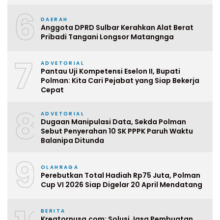
6
DAERAH
Anggota DPRD Sulbar Kerahkan Alat Berat
Pribadi Tangani Longsor Matangnga
7
ADVETORIAL
Pantau Uji Kompetensi Eselon II, Bupati
Polman: Kita Cari Pejabat yang Siap Bekerja
Cepat
8
ADVETORIAL
Dugaan Manipulasi Data, Sekda Polman
Sebut Penyerahan 10 SK PPPK Paruh Waktu
Balanipa Ditunda
9
OLAHRAGA
Perebutkan Total Hadiah Rp75 Juta, Polman
Cup VI 2026 Siap Digelar 20 April Mendatang
BERITA
Kreatornusa.com: Solusi Jasa Pembuatan