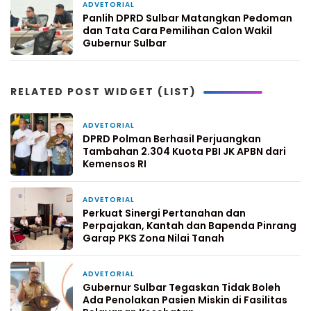
ADVETORIAL
2 minggu yang lalu
Panlih DPRD Sulbar Matangkan Pedoman
dan Tata Cara Pemilihan Calon Wakil
Gubernur Sulbar
RELATED POST WIDGET (LIST)
ADVETORIAL
6 jam yang lalu
DPRD Polman Berhasil Perjuangkan
Tambahan 2.304 Kuota PBI JK APBN dari
Kemensos RI
ADVETORIAL
2 hari yang lalu
Perkuat Sinergi Pertanahan dan
Perpajakan, Kantah dan Bapenda Pinrang
Garap PKS Zona Nilai Tanah
ADVETORIAL
4 hari yang lalu
Gubernur Sulbar Tegaskan Tidak Boleh
Ada Penolakan Pasien Miskin di Fasilitas