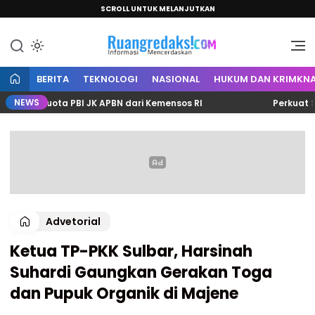
SCROLL UNTUK MELANJUTKAN
Informasi Mencerdaskan
Ruang Redaksi
BERITA
TEKNOLOGI
NASIONAL
HUKUM DAN KRIMKNA
NEWS
4 Kuota PBI JK APBN dari Kemensos RI
Perkuat Sinerg
Advetorial
Ketua TP-PKK Sulbar, Harsinah
Suhardi Gaungkan Gerakan Toga
dan Pupuk Organik di Majene