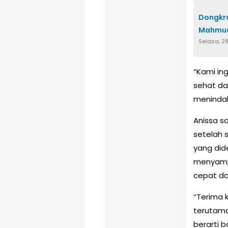
Dongkra
Mahmud
Selasa, 28
“Kami in
sehat da
menindak
Anissa sa
setelah s
yang did
menyampa
cepat da
“Terima 
terutama
berarti 