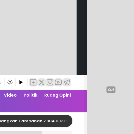
6
Video
Politik
Ruang Opini
 Tambahan 2.304 Kuota PBI JK APBN dari Kemensos RI