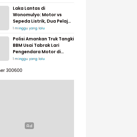
Laka Lantas di
Wonomulyo: Motor vs
Sepeda Listrik, Dua Pelajar
Dilarikan ke Rumah Sakit
1 minggu yang lalu
Polisi Amankan Truk Tangki
BBM Usai Tabrak Lari
Pengendara Motor di
Matakali
1 minggu yang lalu