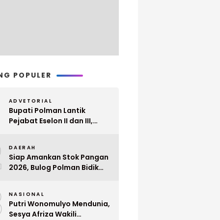
NG POPULER
ADVETORIAL
Bupati Polman Lantik
Pejabat Eselon II dan III,
Berikut Nama dan
2
Jabatannya
DAERAH
Siap Amankan Stok Pangan
2026, Bulog Polman Bidik
Penyerapan 51 Ribu Ton
3
Gabah Petani
NASIONAL
Putri Wonomulyo Mendunia,
Sesya Afriza Wakili