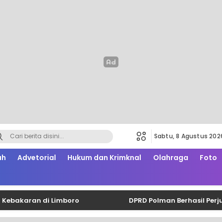
Sabtu, 8 Agustus 202
ah
Advetorial
Hukum dan Krimknal
Olahraga
Foto
ran di Limboro
DPRD Polman Berhasil Perjuangkan