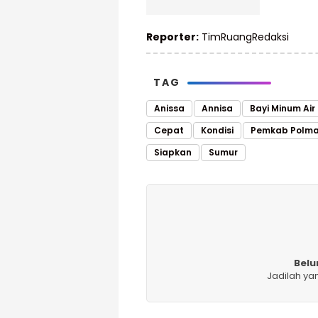
Reporter:
TimRuangRedaksi
TAG
Anissa
Annisa
Bayi Minum Air
Cepat
Kondisi
Pemkab Polm
Siapkan
Sumur
Belu
Jadilah ya