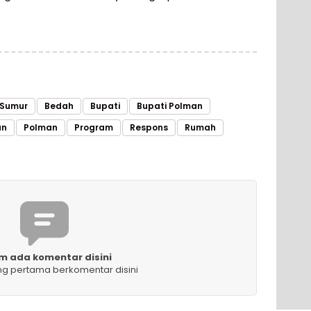
 Sumur
Bedah
Bupati
Bupati Polman
an
Polman
Program
Respons
Rumah
m ada komentar disini
ng pertama berkomentar disini