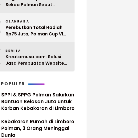
Sekda Polman Sebut
Penyerahan 10 SK PPPK
9
Paruh Waktu Balanipa
OLAHRAGA
Ditunda
Perebutkan Total Hadiah
Rp75 Juta, Polman Cup VI
2026 Siap Digelar 20 April
0
Mendatang
BERITA
Kreatornusa.com: Solusi
Jasa Pembuatan Website
Terbaik di Indonesia dengan
Harga Terjangkau
 POPULER
SPPI & SPPG Polman Salurkan
Bantuan Belasan Juta untuk
Korban Kebakaran di Limboro
Kebakaran Rumah di Limboro
Polman, 3 Orang Meninggal
Dunia