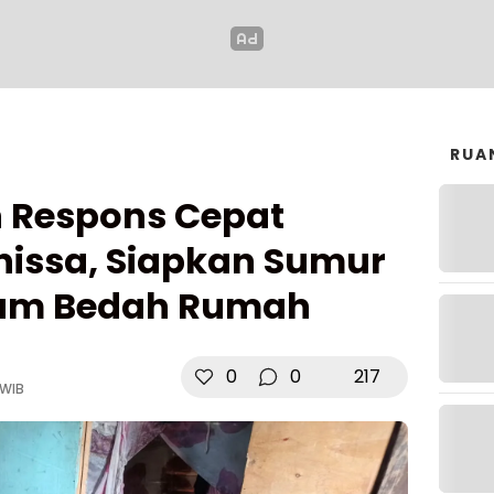
RUA
 Respons Cepat
Anissa, Siapkan Sumur
ram Bedah Rumah
0
0
217
 WIB