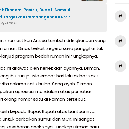
k Ekonomi Pesisir, Bupati Samsul
#
 Targetkan Pembangunan KNMP
 April 2026
gin memastikan Anissa tumbuh di lingkungan yang
#
n aman. Dinas terkait segera saya panggil untuk
lanjuti program bedah rumah ini,” ungkapnya.
#
at ini dirawat oleh nenek dan ayahnya, Dirman,
ang ibu tutup usia empat hari lalu akibat sakit
erita selama satu bulan. Sang ayah, Dirman,
ikan apresiasi mendalam atas perhatian
ri orang nomor satu di Polman tersebut.
kasih kepada Bapak Bupati atas bantuannya,
 untuk perbaikan sumur dan MCK. Ini sangat
bagi kesehatan anak saya,” ungkap Dirman haru.