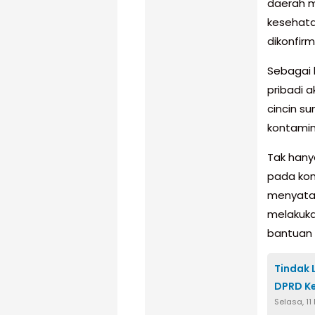
daerah m
kesehata
dikonfirm
Sebagai 
pribadi 
cincin s
kontamin
Tak hany
pada kond
menyatak
melakuka
bantuan 
Tindak 
DPRD Ke
Selasa, 11