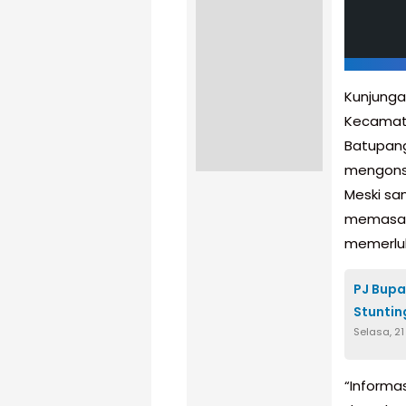
Kunjunga
Kecamat
Batupang
mengonsu
Meski sa
memasak a
memerluk
PJ Bupa
Stuntin
Selasa, 2
“Informas