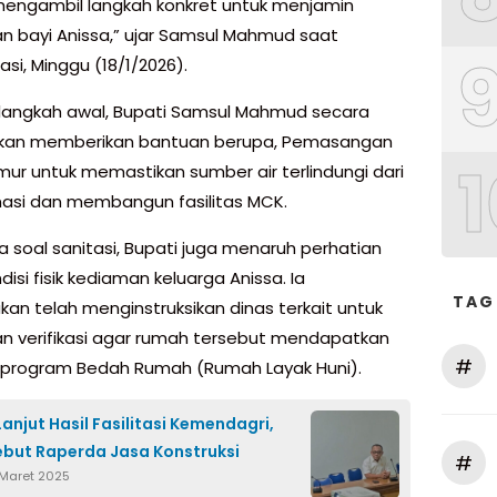
engambil langkah konkret untuk menjamin
n bayi Anissa,” ujar Samsul Mahmud saat
asi, Minggu (18/1/2026).
langkah awal, Bupati Samsul Mahmud secara
akan memberikan bantuan berupa, Pemasangan
1
umur untuk memastikan sumber air terlindungi dari
asi dan membangun fasilitas MCK.
a soal sanitasi, Bupati juga menaruh perhatian
isi fisik kediaman keluarga Anissa. Ia
TAG
an telah menginstruksikan dinas terkait untuk
n verifikasi agar rumah tersebut mendapatkan
#
program Bedah Rumah (Rumah Layak Huni).
Lanjut Hasil Fasilitasi Kemendagri,
but Raperda Jasa Konstruksi
#
 Maret 2025