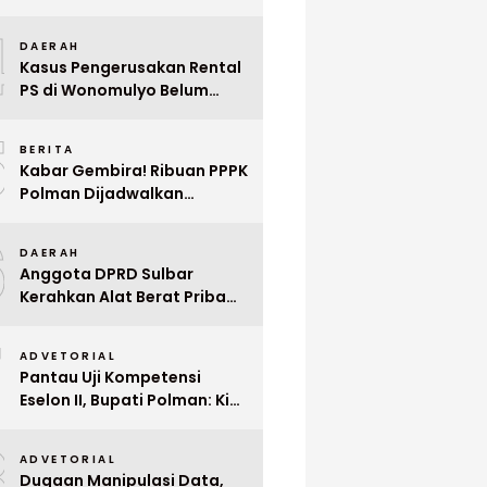
Indonesia ke Singapura Even
4
Mega Wedding Expo 2026
DAERAH
Kasus Pengerusakan Rental
PS di Wonomulyo Belum
Terungkap, Pemilik Minta
5
Polisi Segera Tangkap
BERITA
Pelaku
Kabar Gembira! Ribuan PPPK
Polman Dijadwalkan
Dilantik Januari 2026
6
DAERAH
Anggota DPRD Sulbar
Kerahkan Alat Berat Pribadi
Tangani Longsor
7
Matangnga
ADVETORIAL
Pantau Uji Kompetensi
Eselon II, Bupati Polman: Kita
Cari Pejabat yang Siap
8
Bekerja Cepat
ADVETORIAL
Dugaan Manipulasi Data,