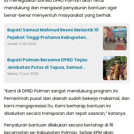
Ia menegaskan bahwa DPRD Polman akan terus
mendukung dan mengawal penyaluran bantuan agar
benar-benar menyentuh masyarakat yang berhak.
Bupati Samsul Mahmud Resmi Melantik 10
Pejabat Tinggi Pratama Kabupaten
Jumat, 3 Juli 2026
Polman
Bupati Polman Bersama DPRD Tinjau
Jembatan Putus di Tapua, Samsul
Selasa, 17 Juni 2025
Mahmud: Kami Usulkan Dana 6 Milliar
“Kami di DPRD Polman sangat mendukung program ini.
Pemerintah pusat dan daerah sudah bekerja maksimal, dan
kami mengapresiasi itu. Kami berharap bantuan ini
disalurkan secara transparan dan tepat sasaran,” katanya.
Penyaluran bantuan dilakukan secara bertahap di 16
kecamatan se-Kabupaten Polman. Setiap KPM akan