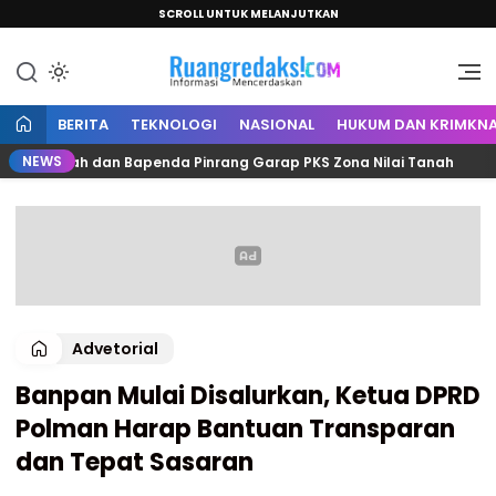
SCROLL UNTUK MELANJUTKAN
Informasi Mencerdaskan
Ruang Redaksi
BERITA
TEKNOLOGI
NASIONAL
HUKUM DAN KRIMKNA
NEWS
Kantah dan Bapenda Pinrang Garap PKS Zona Nilai Tanah
Advetorial
Banpan Mulai Disalurkan, Ketua DPRD
Polman Harap Bantuan Transparan
dan Tepat Sasaran