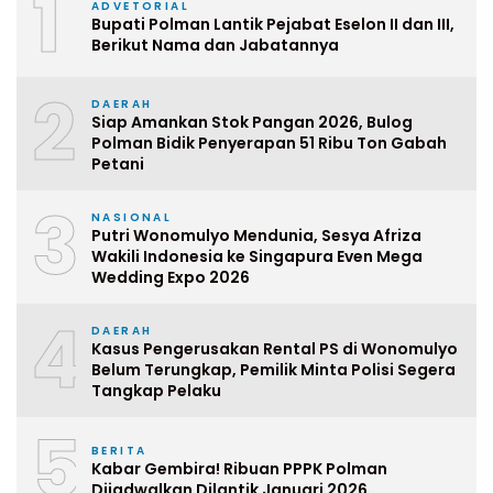
1
ADVETORIAL
Bupati Polman Lantik Pejabat Eselon II dan III,
Berikut Nama dan Jabatannya
2
DAERAH
Siap Amankan Stok Pangan 2026, Bulog
Polman Bidik Penyerapan 51 Ribu Ton Gabah
Petani
3
NASIONAL
Putri Wonomulyo Mendunia, Sesya Afriza
Wakili Indonesia ke Singapura Even Mega
Wedding Expo 2026
4
DAERAH
Kasus Pengerusakan Rental PS di Wonomulyo
Belum Terungkap, Pemilik Minta Polisi Segera
Tangkap Pelaku
5
BERITA
Kabar Gembira! Ribuan PPPK Polman
Dijadwalkan Dilantik Januari 2026