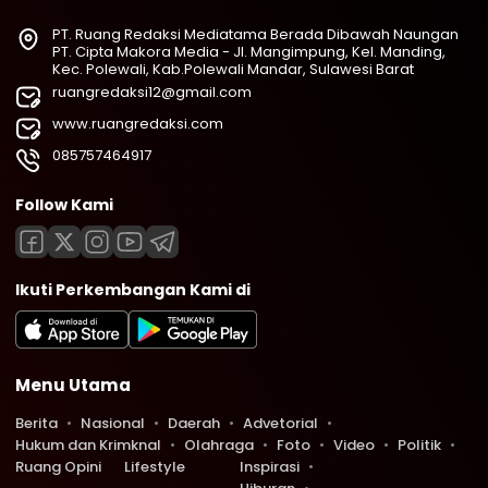
PT. Ruang Redaksi Mediatama Berada Dibawah Naungan
PT. Cipta Makora Media - Jl. Mangimpung, Kel. Manding,
Kec. Polewali, Kab.Polewali Mandar, Sulawesi Barat
ruangredaksi12@gmail.com
www.ruangredaksi.com
085757464917
Follow Kami
Ikuti Perkembangan Kami di
Menu Utama
Berita
Nasional
Daerah
Advetorial
Hukum dan Krimknal
Olahraga
Foto
Video
Politik
Ruang Opini
Lifestyle
Inspirasi