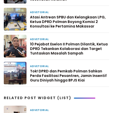
ADVETORIAL
2 minggu yang lalu
Atasi Antrean SPBU dan Kelangkaan LPG,
Ketua DPRD Polman Boyong Komisi 2
Konsultasi ke Pertamina Makassar
ADVETORIAL
1 bulan yang lalu
10 Pejabat Eselon II Polman Dilantik, Ketua
DPRD Tekankan Kolaborasi dan Target
Tuntaskan Masalah Sampah
ADVETORIAL
1 bulan yang lalu
Tok! DPRD dan Pemkab Polman Sahkan
Perda Fasilitasi Pesantren, Jamin Insentif
Guru Diniyah hingga BPJS Kiai
RELATED POST WIDGET (LIST)
ADVETORIAL
17 jam yang lalu