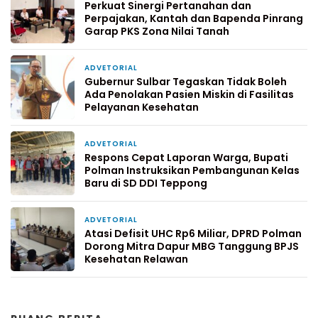
Perkuat Sinergi Pertanahan dan
Perpajakan, Kantah dan Bapenda Pinrang
Garap PKS Zona Nilai Tanah
ADVETORIAL
3 hari yang lalu
Gubernur Sulbar Tegaskan Tidak Boleh
Ada Penolakan Pasien Miskin di Fasilitas
Pelayanan Kesehatan
ADVETORIAL
6 hari yang lalu
Respons Cepat Laporan Warga, Bupati
Polman Instruksikan Pembangunan Kelas
Baru di SD DDI Teppong
ADVETORIAL
1 minggu yang lalu
Atasi Defisit UHC Rp6 Miliar, DPRD Polman
Dorong Mitra Dapur MBG Tanggung BPJS
Kesehatan Relawan