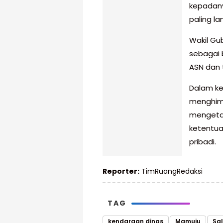
kepadan
paling l
Wakil Gu
sebagai 
ASN dan 
Dalam ke
menghimb
mengetah
ketentua
pribadi.
Reporter:
TimRuangRedaksi
TAG
kendaraan dinas
Mamuju
Sa