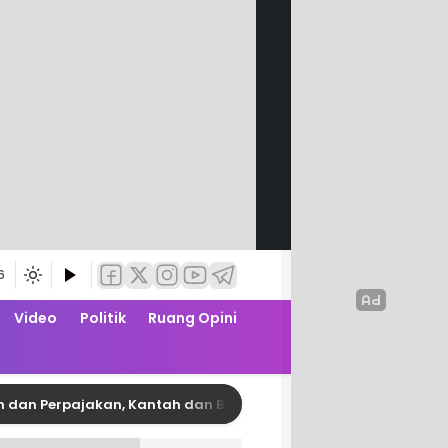
6
Video
Politik
Ruang Opini
erpajakan, Kantah dan Bapenda Pinrang Garap PKS Zona Nilai 