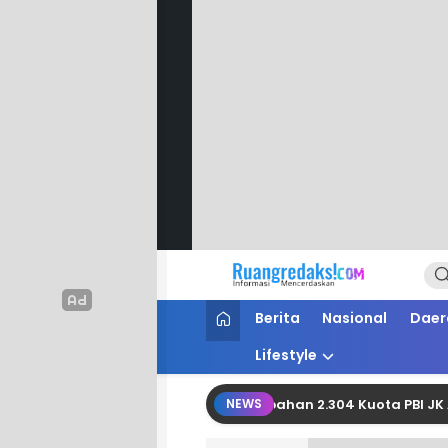
Ruang Redaksi
Informasi Mencerdaskan
Berita
Nasional
Daer
Lifestyle
an Berhasil Perjuangkan Tambahan 2.304 Kuota PBI JK APBN da
NEWS