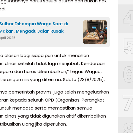
ggunaannya harus sesuai aturan dan bukan hak
adi.
ulbar Dihampiri Warga Saat di
Makan, Mengadu Jalan Rusak
April 2025
da alasan bagi siapa pun untuk menahan
n dinas setelah tidak lagi menjabat. Kendaraan
k negara dan harus dikembalikan,” tegas Wagub,
erangan rilis yang diterima, Sabtu (23/8/2025).
ya pemerintah provinsi juga telah mengeluarkan
aran kepada seluruh OPD (Organisasi Perangkat
 untuk mendata serta memastikan semua
n dinas yang tidak digunakan aktif dikembalikan
tribusikan ulang jika diperlukan.