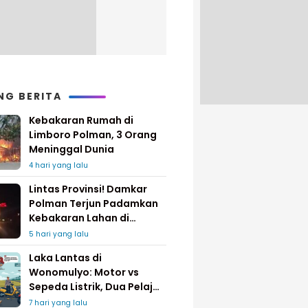
NG BERITA
Kebakaran Rumah di
Limboro Polman, 3 Orang
Meninggal Dunia
4 hari yang lalu
Lintas Provinsi! Damkar
Polman Terjun Padamkan
Kebakaran Lahan di
Pinrang
5 hari yang lalu
Laka Lantas di
Wonomulyo: Motor vs
Sepeda Listrik, Dua Pelajar
Dilarikan ke Rumah Sakit
7 hari yang lalu