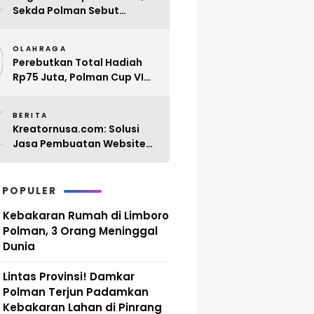
Sekda Polman Sebut
Penyerahan 10 SK PPPK
9
Paruh Waktu Balanipa
OLAHRAGA
Ditunda
Perebutkan Total Hadiah
Rp75 Juta, Polman Cup VI
2026 Siap Digelar 20 April
0
Mendatang
BERITA
Kreatornusa.com: Solusi
Jasa Pembuatan Website
Terbaik di Indonesia dengan
Harga Terjangkau
 POPULER
Kebakaran Rumah di Limboro
Polman, 3 Orang Meninggal
Dunia
Lintas Provinsi! Damkar
Polman Terjun Padamkan
Kebakaran Lahan di Pinrang