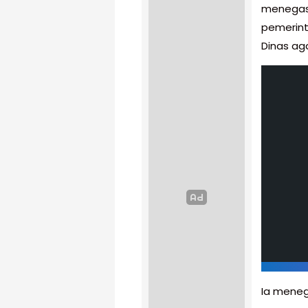
menegas
pemerint
Dinas ag
Ia meneg