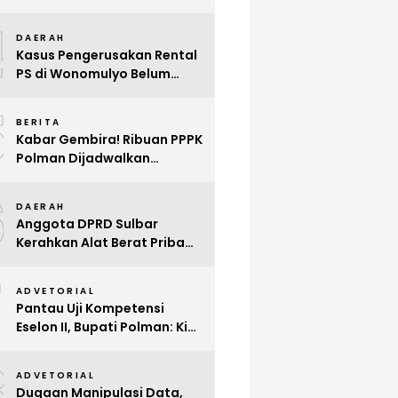
Indonesia ke Singapura Even
4
Mega Wedding Expo 2026
DAERAH
Kasus Pengerusakan Rental
PS di Wonomulyo Belum
Terungkap, Pemilik Minta
5
Polisi Segera Tangkap
BERITA
Pelaku
Kabar Gembira! Ribuan PPPK
Polman Dijadwalkan
Dilantik Januari 2026
6
DAERAH
Anggota DPRD Sulbar
Kerahkan Alat Berat Pribadi
Tangani Longsor
7
Matangnga
ADVETORIAL
Pantau Uji Kompetensi
Eselon II, Bupati Polman: Kita
Cari Pejabat yang Siap
8
Bekerja Cepat
ADVETORIAL
Dugaan Manipulasi Data,