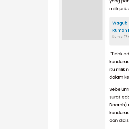
yang pen
milik prib
Wagub S
Rumah 
Kamis, 17 
“Tidak a
kendaraa
itu mili
dalam ket
Sebelumn
surat ed
Daerah)
kendaraa
dan didis