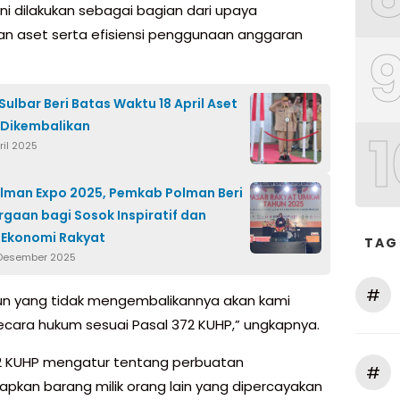
ini dilakukan sebagai bagian dari upaya
an aset serta efisiensi penggunaan anggaran
ulbar Beri Batas Waktu 18 April Aset
 Dikembalikan
1
ril 2025
lman Expo 2025, Pemkab Polman Beri
gaan bagi Sosok Inspiratif dan
 Ekonomi Rakyat
TAG
 Desember 2025
#
un yang tidak mengembalikannya akan kami
ecara hukum sesuai Pasal 372 KUHP,” ungkapnya.
2 KUHP mengatur tentang perbuatan
#
pkan barang milik orang lain yang dipercayakan