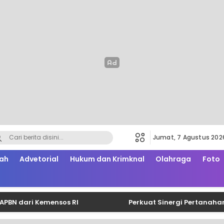
Jumat, 7 Agustus 202
ah
Advetorial
Hukum dan Krimknal
Olahraga
Foto
ri Kemensos RI
Perkuat Sinergi Pertanahan dan P