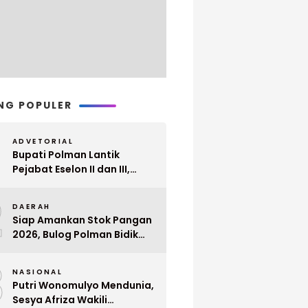
NG POPULER
ADVETORIAL
Bupati Polman Lantik
Pejabat Eselon II dan III,
Berikut Nama dan
2
Jabatannya
DAERAH
Siap Amankan Stok Pangan
2026, Bulog Polman Bidik
Penyerapan 51 Ribu Ton
3
Gabah Petani
NASIONAL
Putri Wonomulyo Mendunia,
Sesya Afriza Wakili