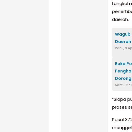
Langkah 
penertib
daerah.
Wagub S
Daerah
Rabu, 9 Ap
Buka Po
Penghar
Dorong
Sabtu, 27
“Siapa p
proses s
Pasal 37
menggela