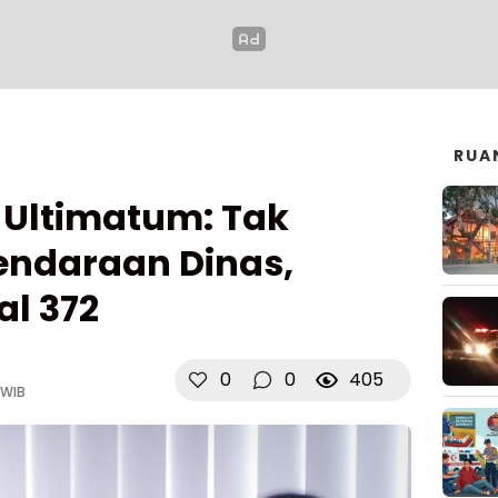
RUA
Ultimatum: Tak
endaraan Dinas,
l 372
0
0
405
 WIB