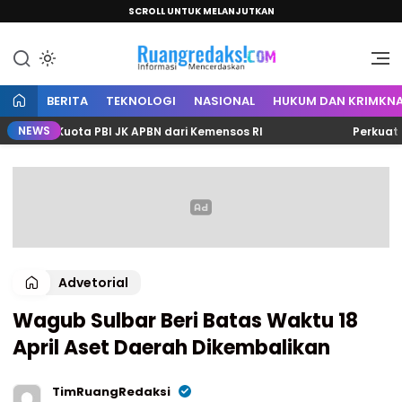
SCROLL UNTUK MELANJUTKAN
Informasi Mencerdaskan
Ruang Redaksi
BERITA
TEKNOLOGI
NASIONAL
HUKUM DAN KRIMKNA
NEWS
04 Kuota PBI JK APBN dari Kemensos RI
Perkuat Siner
Advetorial
Wagub Sulbar Beri Batas Waktu 18
April Aset Daerah Dikembalikan
TimRuangRedaksi