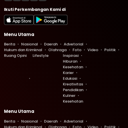
Ikuti Perkembangan Kami di
Menu Utama
Berita
Nasional
Daerah
Advetorial
Hukum dan Krimknal
Olahraga
Foto
Video
Politik
Ruang Opini
Lifestyle
Inspirasi
Hiburan
Kesehatan
Karier
Edukasi
Kreativitas
Pendidikan
Kuliner
Kesehatan
Menu Utama
Berita
Nasional
Daerah
Advetorial
Hukum dan Krimknal
Olahraga
Foto
Video
Politik