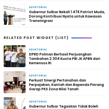
ADVETORIAL
1 minggu yang lalu
Gubernur Sulbar Bekali 1.476 Patriot Muda,
Dorong Kontribusi Nyata untuk Kawasan
Transmigrasi
RELATED POST WIDGET (LIST)
ADVETORIAL
32 menit yang lalu
DPRD Polman Berhasil Perjuangkan
Tambahan 2.304 Kuota PBI JK APBN dari
Kemensos RI
ADVETORIAL
2 hari yang lalu
Perkuat Sinergi Pertanahan dan
Perpajakan, Kantah dan Bapenda Pinrang
Garap PKS Zona Nilai Tanah
ADVETORIAL
4 hari yang lalu
Gubernur Sulbar Tegaskan Tidak Boleh