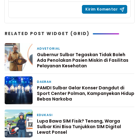
RELATED POST WIDGET (GRID)
ADVETORIAL
4 hari yang lalu
Gubernur Sulbar Tegaskan Tidak Boleh
Ada Penolakan Pasien Miskin di Fasilitas
Pelayanan Kesehatan
DAERAH
5 hari yang lalu
PAMDI Sulbar Gelar Konser Dangdut di
Sport Center Polman, Kampanyekan Hidup
Bebas Narkoba
EDUKASI
1 minggu yang lalu
Lupa Bawa SIM Fisik? Tenang, Warga
Sulbar Kini Bisa Tunjukkan SIM Digital
Lewat Ponsel