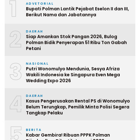
1
ADVETORIAL
Bupati Polman Lantik Pejabat Eselon II dan III,
Berikut Nama dan Jabatannya
2
DAERAH
Siap Amankan Stok Pangan 2026, Bulog
Polman Bidik Penyerapan 51 Ribu Ton Gabah
Petani
3
NASIONAL
Putri Wonomulyo Mendunia, Sesya Afriza
Wakili Indonesia ke Singapura Even Mega
Wedding Expo 2026
4
DAERAH
Kasus Pengerusakan Rental PS di Wonomulyo
Belum Terungkap, Pemilik Minta Polisi Segera
Tangkap Pelaku
5
BERITA
Kabar Gembira! Ribuan PPPK Polman