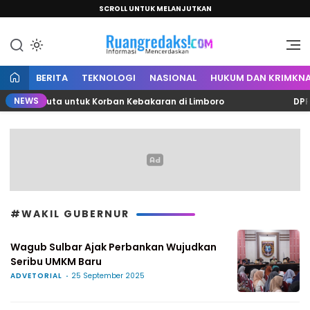
SCROLL UNTUK MELANJUTKAN
Informasi Mencerdaskan
Ruang Redaksi
BERITA
TEKNOLOGI
NASIONAL
HUKUM DAN KRIMKNA
NEWS
asan Juta untuk Korban Kebakaran di Limboro
DPRD P
#WAKIL GUBERNUR
Wagub Sulbar Ajak Perbankan Wujudkan
Seribu UMKM Baru
ADVETORIAL
25 September 2025