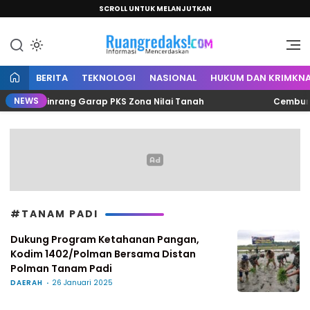
SCROLL UNTUK MELANJUTKAN
Informasi Mencerdaskan
Ruang Redaksi
BERITA
TEKNOLOGI
NASIONAL
HUKUM DAN KRIMKNA
NEWS
enda Pinrang Garap PKS Zona Nilai Tanah
Cemburu Ber
#TANAM PADI
Dukung Program Ketahanan Pangan,
Kodim 1402/Polman Bersama Distan
Polman Tanam Padi
DAERAH
26 Januari 2025