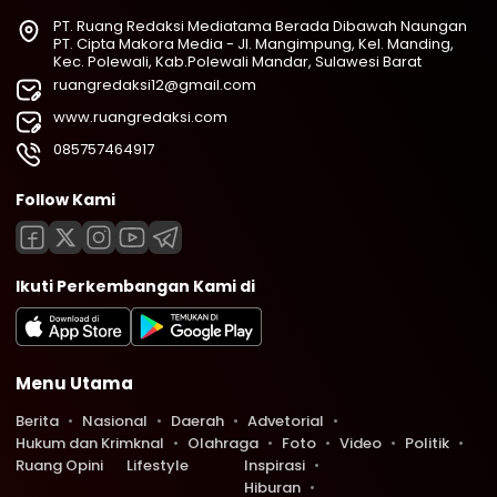
PT. Ruang Redaksi Mediatama Berada Dibawah Naungan
PT. Cipta Makora Media - Jl. Mangimpung, Kel. Manding,
Kec. Polewali, Kab.Polewali Mandar, Sulawesi Barat
ruangredaksi12@gmail.com
www.ruangredaksi.com
085757464917
Follow Kami
Ikuti Perkembangan Kami di
Menu Utama
Berita
Nasional
Daerah
Advetorial
Hukum dan Krimknal
Olahraga
Foto
Video
Politik
Ruang Opini
Lifestyle
Inspirasi
Hiburan