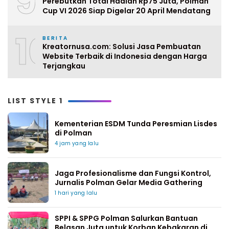
9
Perebutkan Total Hadiah Rp75 Juta, Polman
Cup VI 2026 Siap Digelar 20 April Mendatang
10
BERITA
Kreatornusa.com: Solusi Jasa Pembuatan
Website Terbaik di Indonesia dengan Harga
Terjangkau
LIST STYLE 1
Kementerian ESDM Tunda Peresmian Lisdes
di Polman
4 jam yang lalu
Jaga Profesionalisme dan Fungsi Kontrol,
Jurnalis Polman Gelar Media Gathering
1 hari yang lalu
SPPI & SPPG Polman Salurkan Bantuan
Belasan Juta untuk Korban Kebakaran di