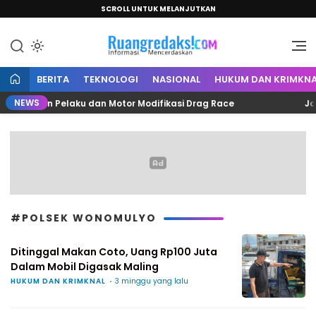
SCROLL UNTUK MELANJUTKAN
Informasi Mencerdaskan
Ruang Redaksi
BERITA
TEKNOLOGI
NASIONAL
HUKUM DAN KRIMKNA
NEWS
 Amankan Pelaku dan Motor Modifikasi Drag Race
Jaga P
#POLSEK WONOMULYO
Ditinggal Makan Coto, Uang Rp100 Juta
Dalam Mobil Digasak Maling
HUKUM DAN KRIMKNAL
3 minggu yang lalu