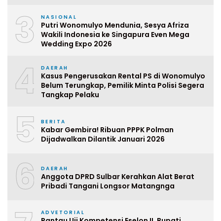
3
NASIONAL
Putri Wonomulyo Mendunia, Sesya Afriza
Wakili Indonesia ke Singapura Even Mega
Wedding Expo 2026
4
DAERAH
Kasus Pengerusakan Rental PS di Wonomulyo
Belum Terungkap, Pemilik Minta Polisi Segera
Tangkap Pelaku
5
BERITA
Kabar Gembira! Ribuan PPPK Polman
Dijadwalkan Dilantik Januari 2026
6
DAERAH
Anggota DPRD Sulbar Kerahkan Alat Berat
Pribadi Tangani Longsor Matangnga
ADVETORIAL
Pantau Uji Kompetensi Eselon II, Bupati