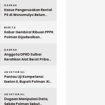
4
Mega Wedding Expo 2026
DAERAH
Kasus Pengerusakan Rental
PS di Wonomulyo Belum
Terungkap, Pemilik Minta
5
Polisi Segera Tangkap
BERITA
Pelaku
Kabar Gembira! Ribuan PPPK
Polman Dijadwalkan
Dilantik Januari 2026
6
DAERAH
Anggota DPRD Sulbar
Kerahkan Alat Berat Pribadi
Tangani Longsor
7
Matangnga
ADVETORIAL
Pantau Uji Kompetensi
Eselon II, Bupati Polman: Kita
Cari Pejabat yang Siap
8
Bekerja Cepat
ADVETORIAL
Dugaan Manipulasi Data,
Sekda Polman Sebut