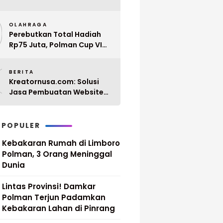
Penyerahan 10 SK PPPK
9
Paruh Waktu Balanipa
OLAHRAGA
Ditunda
Perebutkan Total Hadiah
Rp75 Juta, Polman Cup VI
2026 Siap Digelar 20 April
0
Mendatang
BERITA
Kreatornusa.com: Solusi
Jasa Pembuatan Website
Terbaik di Indonesia dengan
Harga Terjangkau
 POPULER
Kebakaran Rumah di Limboro
Polman, 3 Orang Meninggal
Dunia
Lintas Provinsi! Damkar
Polman Terjun Padamkan
Kebakaran Lahan di Pinrang