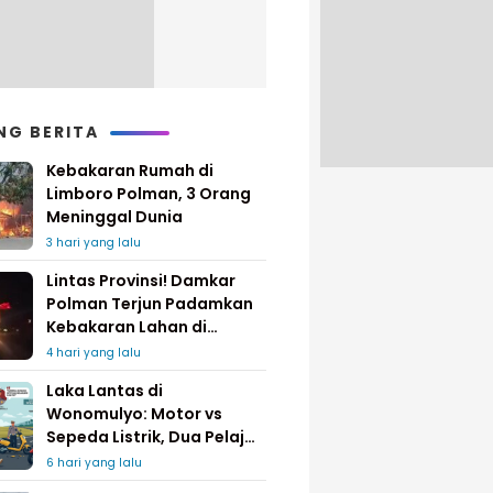
NG BERITA
Kebakaran Rumah di
Limboro Polman, 3 Orang
Meninggal Dunia
3 hari yang lalu
Lintas Provinsi! Damkar
Polman Terjun Padamkan
Kebakaran Lahan di
Pinrang
4 hari yang lalu
Laka Lantas di
Wonomulyo: Motor vs
Sepeda Listrik, Dua Pelajar
Dilarikan ke Rumah Sakit
6 hari yang lalu