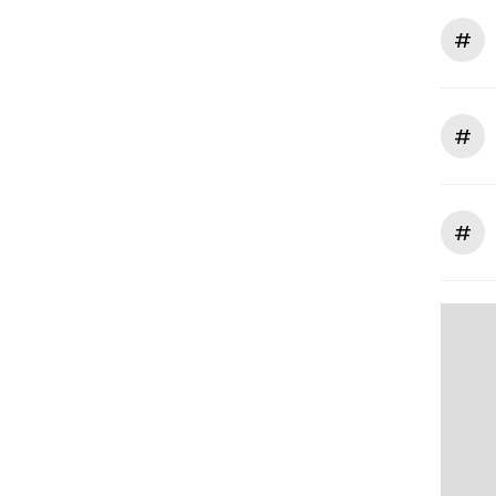
#
#
#