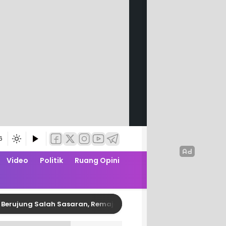
6
Video
Politik
Ruang Opini
ng Salah Sasaran, Remaja Pembusur Pelajar di Polman Diringku