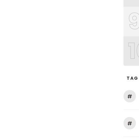
1
TAG
#
#