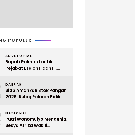
NG POPULER
ADVETORIAL
Bupati Polman Lantik
Pejabat Eselon II dan III,
Berikut Nama dan
2
Jabatannya
DAERAH
Siap Amankan Stok Pangan
2026, Bulog Polman Bidik
Penyerapan 51 Ribu Ton
3
Gabah Petani
NASIONAL
Putri Wonomulyo Mendunia,
Sesya Afriza Wakili
Indonesia ke Singapura Even