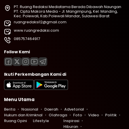
PT. Ruang Redaksi Mediatama Berada Dibawah Naungan
PT. Cipta Makora Media - Jl. Mangimpung, Kel. Manding,
Kec. Polewali, Kab.Polewali Mandar, Sulawesi Barat
ruangredaksi12@gmail.com
www.ruangredaksi.com
085757464917
Follow Kami
Ikuti Perkembangan Kami di
Menu Utama
Berita
Nasional
Daerah
Advetorial
Hukum dan Krimknal
Olahraga
Foto
Video
Politik
Ruang Opini
Lifestyle
Inspirasi
Hiburan