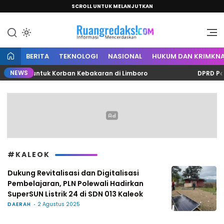
SCROLL UNTUK MELANJUTKAN
Informasi Mencerdaskan
Ruang Redaksi
BERITA
TEKNOLOGI
NASIONAL
HUKUM DAN KRIMKNA
NEWS
 Juta untuk Korban Kebakaran di Limboro
DPRD Polma
#KALEOK
Dukung Revitalisasi dan Digitalisasi
Pembelajaran, PLN Polewali Hadirkan
SuperSUN Listrik 24 di SDN 013 Kaleok
DAERAH
2 Agustus 2025