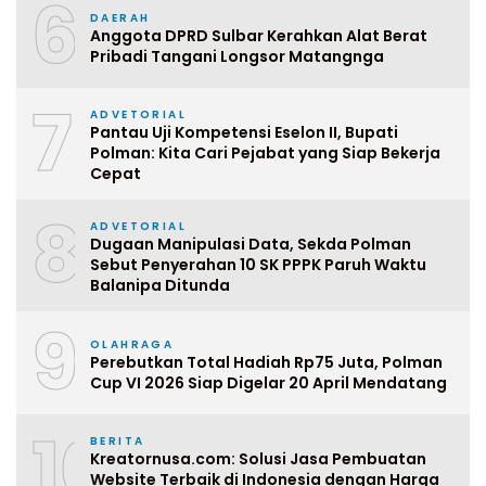
6
DAERAH
Anggota DPRD Sulbar Kerahkan Alat Berat
Pribadi Tangani Longsor Matangnga
7
ADVETORIAL
Pantau Uji Kompetensi Eselon II, Bupati
Polman: Kita Cari Pejabat yang Siap Bekerja
Cepat
8
ADVETORIAL
Dugaan Manipulasi Data, Sekda Polman
Sebut Penyerahan 10 SK PPPK Paruh Waktu
Balanipa Ditunda
9
OLAHRAGA
Perebutkan Total Hadiah Rp75 Juta, Polman
Cup VI 2026 Siap Digelar 20 April Mendatang
10
BERITA
Kreatornusa.com: Solusi Jasa Pembuatan
Website Terbaik di Indonesia dengan Harga