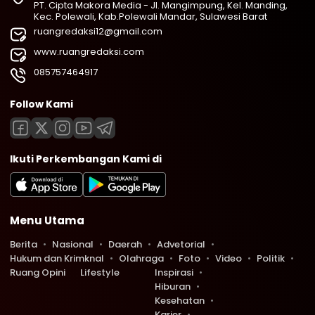
PT. Cipta Makora Media - Jl. Mangimpung, Kel. Manding,
Kec. Polewali, Kab.Polewali Mandar, Sulawesi Barat
ruangredaksi12@gmail.com
www.ruangredaksi.com
085757464917
Follow Kami
Ikuti Perkembangan Kami di
Menu Utama
Berita
Nasional
Daerah
Advetorial
Hukum dan Krimknal
Olahraga
Foto
Video
Politik
Ruang Opini
Lifestyle
Inspirasi
Hiburan
Kesehatan
Karier