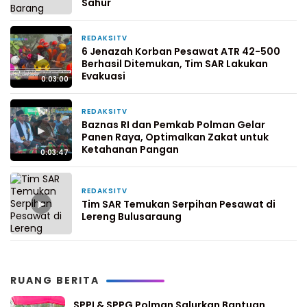
Sahur
REDAKSITV
22 Januari 2026
6 Jenazah Korban Pesawat ATR 42-500
▶
Berhasil Ditemukan, Tim SAR Lakukan
Evakuasi
0:03:00
REDAKSITV
22 Januari 2026
Baznas RI dan Pemkab Polman Gelar
▶
Panen Raya, Optimalkan Zakat untuk
Ketahanan Pangan
0:03:47
REDAKSITV
18 Januari 2026
▶
Tim SAR Temukan Serpihan Pesawat di
Lereng Bulusaraung
RUANG BERITA
SPPI & SPPG Polman Salurkan Bantuan