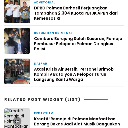
ADVETORIAL
17 jam yang lalu
DPRD Polman Berhasil Perjuangkan
Tambahan 2.304 Kuota PBI JK APBN dari
Kemensos RI
HUKUM DAN KRIMKNAL
2 hari yang lalu
Cemburu Berujung Salah Sasaran, Remaja
Pembusur Pelajar di Polman Diringkus
Polisi
DAERAH
5 hari yang lalu
Atasi Krisis Air Bersih, Personel Brimob
Kompi IV Batalyon A Pelopor Turun
Langsung Bantu Warga
RELATED POST WIDGET (LIST)
REDAKSITV
22 Februari 2026
Kreatif! Remaja di Polman Manfaatkan
▶
Barang Bekas Jadi Alat Musik Bangunkan