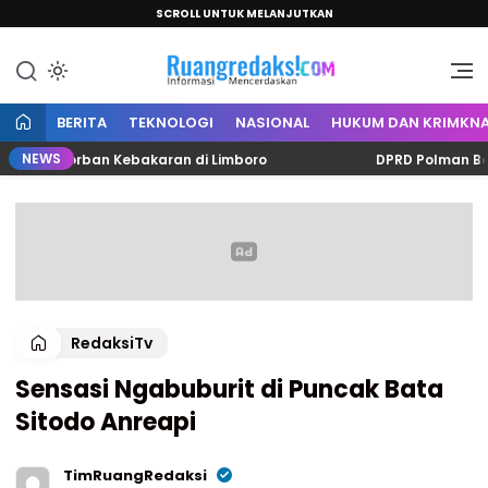
SCROLL UNTUK MELANJUTKAN
Informasi Mencerdaskan
Ruang Redaksi
BERITA
TEKNOLOGI
NASIONAL
HUKUM DAN KRIMKNA
NEWS
tuk Korban Kebakaran di Limboro
DPRD Polman Berhasi
RedaksiTv
Sensasi Ngabuburit di Puncak Bata
Sitodo Anreapi
TimRuangRedaksi