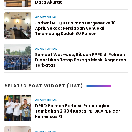
Data Akurat
ADVETORIAL
2 April 2026
Jadwal MTQ XI Polman Bergeser ke 10
April, Sekda: Persiapan Venue di
Tinambung Sudah 80 Persen
ADVETORIAL
30 Maret 2026
Sempat Was-was, Ribuan PPPK di Polman
Dipastikan Tetap Bekerja Meski Anggaran
Terbatas
RELATED POST WIDGET (LIST)
ADVETORIAL
2 hari yang lalu
DPRD Polman Berhasil Perjuangkan
Tambahan 2.304 Kuota PBI JK APBN dari
Kemensos RI
ADVETORIAL
3 hari yang lalu