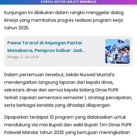
SCROLL UNTUK LANJUT MEMBACA
Kunjungan ini dilakukan dalam rangka menggelar dialog
kinerja yang membahas progres realisasi program kerja
tahun 2025.
Pawai Ta’aruf di Anjungan Pantai
Manakarra, Pemprov Sulbar: Jadi
Minggu, 5 Juli 2026
Momentum Perkuat Persatuan dan
Optimisme
Dalam pertemuan tersebut, Sekda Nursaid Mustafa
mendengarkan langsung laporan dari kepala dinas,
sekretaris dinas dan semua kepala bidang Dinas PUPR
terkait capaian sementara semester 1, strategi percepatan,
serta berbagai kendala yang dihadapi dilapangan.
Dipaparkan terdapat 10 program yang dialokasikan untuk
mendukung visi misi Bupati dan wakil Bupati Tim Dinas PUPR
Polewali Mandar tahun 2025 yang bertujuan meningkatkan