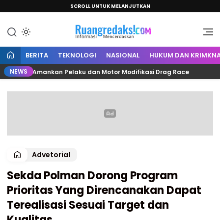
SCROLL UNTUK MELANJUTKAN
Informasi Mencerdaskan
Ruang Redaksi
BERITA
TEKNOLOGI
NASIONAL
HUKUM DAN KRIMKNA
NEWS
amuju Amankan Pelaku dan Motor Modifikasi Drag Race
Advetorial
Sekda Polman Dorong Program
Prioritas Yang Direncanakan Dapat
Terealisasi Sesuai Target dan
Kualitas