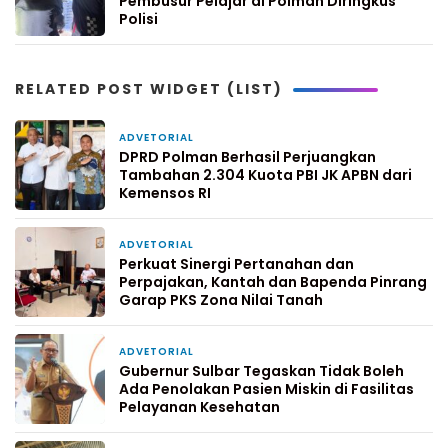
Pembusur Pelajar di Polman Diringkus
Polisi
RELATED POST WIDGET (LIST)
ADVETORIAL
2 hari yang lalu
DPRD Polman Berhasil Perjuangkan
Tambahan 2.304 Kuota PBI JK APBN dari
Kemensos RI
ADVETORIAL
3 hari yang lalu
Perkuat Sinergi Pertanahan dan
Perpajakan, Kantah dan Bapenda Pinrang
Garap PKS Zona Nilai Tanah
ADVETORIAL
6 hari yang lalu
Gubernur Sulbar Tegaskan Tidak Boleh
Ada Penolakan Pasien Miskin di Fasilitas
Pelayanan Kesehatan