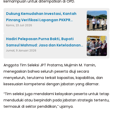
kemampuan untuk ditempatkan di OPD.
Dukung Kemudahan Investasi, Kantah
Pinrang Verifikasi Lapangan PKKPR
Kamis, 23 Juli 2026
Berusaha di Cempa
Hadiri Pelepasan Purna Bakti, Bupati
Samsul Mahmud: Jasa dan Keteladanan
Jumat, 9 Januari 2026
Guru Tidak Pernah Berakhir
Anggota Tim Seleksi JPT Pratama, Mujimin M. Yamin,
menegaskan bahwa seluruh peserta diuji secara
menyeluruh, terutama terkait kapasitas, kapabilitas, dan
kesesuaian kompetensi dengan jabatan yang dilamar.
“Tim seleksi juga mendalami kelayakan peserta untuk tetap
menduduki atau berpindah pada jabatan strategis tertentu,
termasuk di sektor pendidikan,” ujarnya.