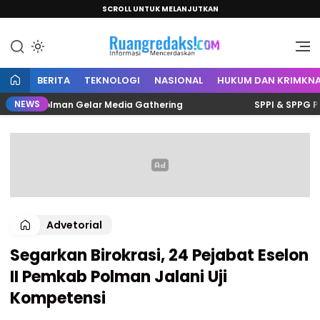
SCROLL UNTUK MELANJUTKAN
Informasi Mencerdaskan
Ruang Redaksi
BERITA
TEKNOLOGI
NASIONAL
HUKUM DAN KRIMKNA
NEWS
lis Polman Gelar Media Gathering
SPPI & SPPG Polman 
Advetorial
Segarkan Birokrasi, 24 Pejabat Eselon
II Pemkab Polman Jalani Uji
Kompetensi