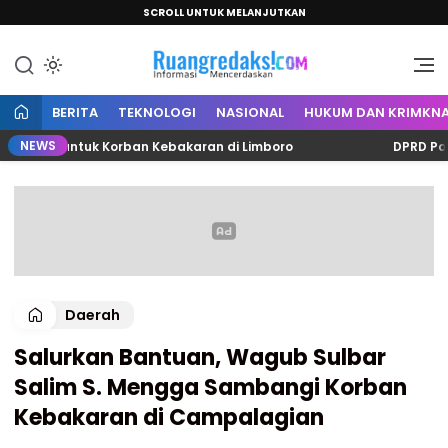
SCROLL UNTUK MELANJUTKAN
Informasi Mencerdaskan
Ruang Redaksi
BERITA
TEKNOLOGI
NASIONAL
HUKUM DAN KRIMKNA
NEWS
ta untuk Korban Kebakaran di Limboro
DPRD Polman B
Daerah
Salurkan Bantuan, Wagub Sulbar
Salim S. Mengga Sambangi Korban
Kebakaran di Campalagian