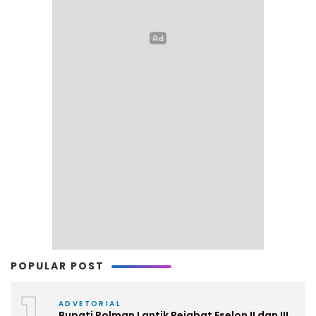
POPULAR POST
1
ADVETORIAL
Bupati Polman Lantik Pejabat Eselon II dan III,