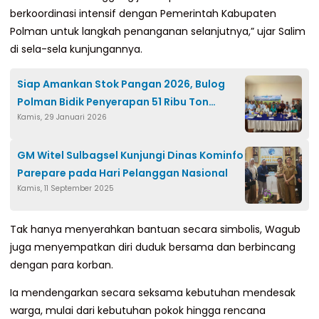
berkoordinasi intensif dengan Pemerintah Kabupaten
Polman untuk langkah penanganan selanjutnya,” ujar Salim
di sela-sela kunjungannya.
Siap Amankan Stok Pangan 2026, Bulog
Polman Bidik Penyerapan 51 Ribu Ton
Kamis, 29 Januari 2026
Gabah Petani
GM Witel Sulbagsel Kunjungi Dinas Kominfo
Parepare pada Hari Pelanggan Nasional
Kamis, 11 September 2025
Tak hanya menyerahkan bantuan secara simbolis, Wagub
juga menyempatkan diri duduk bersama dan berbincang
dengan para korban.
Ia mendengarkan secara seksama kebutuhan mendesak
warga, mulai dari kebutuhan pokok hingga rencana