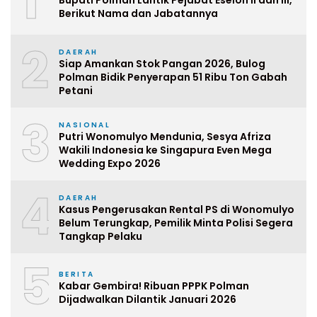
1
Bupati Polman Lantik Pejabat Eselon II dan III,
Berikut Nama dan Jabatannya
2
DAERAH
Siap Amankan Stok Pangan 2026, Bulog
Polman Bidik Penyerapan 51 Ribu Ton Gabah
Petani
3
NASIONAL
Putri Wonomulyo Mendunia, Sesya Afriza
Wakili Indonesia ke Singapura Even Mega
Wedding Expo 2026
4
DAERAH
Kasus Pengerusakan Rental PS di Wonomulyo
Belum Terungkap, Pemilik Minta Polisi Segera
Tangkap Pelaku
5
BERITA
Kabar Gembira! Ribuan PPPK Polman
Dijadwalkan Dilantik Januari 2026