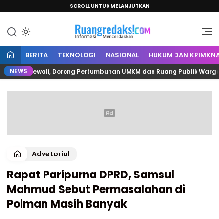
SCROLL UNTUK MELANJUTKAN
Informasi Mencerdaskan
Ruang Redaksi
BERITA
TEKNOLOGI
NASIONAL
HUKUM DAN KRIMKNA
NEWS
 Polewali, Dorong Pertumbuhan UMKM dan Ruang Publik Warga
Advetorial
Rapat Paripurna DPRD, Samsul
Mahmud Sebut Permasalahan di
Polman Masih Banyak