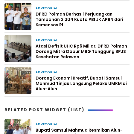
ADVETORIAL
2 hari yang lalu
DPRD Polman Berhasil Perjuangkan
Tambahan 2.304 Kuota PBI JK APBN dari
Kemensos RI
ADVETORIAL
2 minggu yang lalu
Atasi Defisit UHC Rp6 Miliar, DPRD Polman
Dorong Mitra Dapur MBG Tanggung BPJS
Kesehatan Relawan
ADVETORIAL
2 minggu yang lalu
Dorong Ekonomi Kreatif, Bupati Samsul
Mahmud Tinjau Langsung Pelaku UMKM di
Alun-Alun
RELATED POST WIDGET (LIST)
ADVETORIAL
50 menit yang lalu
Bupati Samsul Mahmud Resmikan Alun-