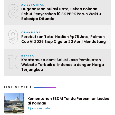
8
ADVETORIAL
Dugaan Manipulasi Data, Sekda Polman
Sebut Penyerahan 10 SK PPPK Paruh Waktu
Balanipa Ditunda
9
OLAHRAGA
Perebutkan Total Hadiah Rp75 Juta, Polman
Cup VI 2026 Siap Digelar 20 April Mendatang
10
BERITA
Kreatornusa.com: Solusi Jasa Pembuatan
Website Terbaik di Indonesia dengan Harga
Terjangkau
LIST STYLE 1
Kementerian ESDM Tunda Peresmian Lisdes
di Polman
9 jam yang lalu