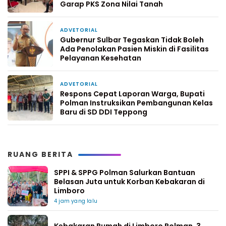
Garap PKS Zona Nilai Tanah
ADVETORIAL
4 hari yang lalu
Gubernur Sulbar Tegaskan Tidak Boleh
Ada Penolakan Pasien Miskin di Fasilitas
Pelayanan Kesehatan
ADVETORIAL
1 minggu yang lalu
Respons Cepat Laporan Warga, Bupati
Polman Instruksikan Pembangunan Kelas
Baru di SD DDI Teppong
RUANG BERITA
SPPI & SPPG Polman Salurkan Bantuan
Belasan Juta untuk Korban Kebakaran di
Limboro
4 jam yang lalu
Kebakaran Rumah di Limboro Polman, 3