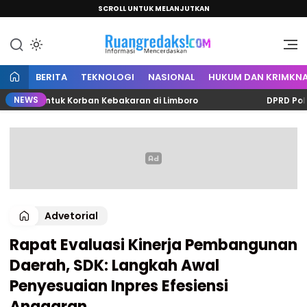
SCROLL UNTUK MELANJUTKAN
Informasi Mencerdaskan
Ruang Redaksi
BERITA
TEKNOLOGI
NASIONAL
HUKUM DAN KRIMKNA
NEWS
ta untuk Korban Kebakaran di Limboro
DPRD Polman Be
Advetorial
Rapat Evaluasi Kinerja Pembangunan
Daerah, SDK: Langkah Awal
Penyesuaian Inpres Efesiensi
Anggaran