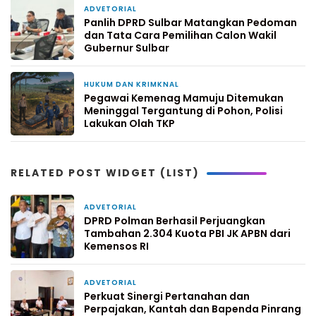
ADVETORIAL
2 minggu yang lalu
Panlih DPRD Sulbar Matangkan Pedoman
dan Tata Cara Pemilihan Calon Wakil
Gubernur Sulbar
HUKUM DAN KRIMKNAL
3 minggu yang lalu
Pegawai Kemenag Mamuju Ditemukan
Meninggal Tergantung di Pohon, Polisi
Lakukan Olah TKP
RELATED POST WIDGET (LIST)
ADVETORIAL
11 jam yang lalu
DPRD Polman Berhasil Perjuangkan
Tambahan 2.304 Kuota PBI JK APBN dari
Kemensos RI
ADVETORIAL
2 hari yang lalu
Perkuat Sinergi Pertanahan dan
Perpajakan, Kantah dan Bapenda Pinrang