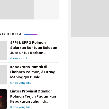
NG BERITA
SPPI & SPPG Polman
Salurkan Bantuan Belasan
Juta untuk Korban
Kebakaran di Limboro
4 jam yang lalu
Kebakaran Rumah di
Limboro Polman, 3 Orang
Meninggal Dunia
5 hari yang lalu
Lintas Provinsi! Damkar
Polman Terjun Padamkan
Kebakaran Lahan di
Pinrang
6 hari yang lalu