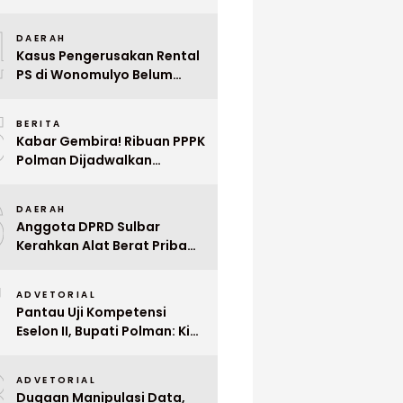
Indonesia ke Singapura Even
4
Mega Wedding Expo 2026
DAERAH
Kasus Pengerusakan Rental
PS di Wonomulyo Belum
Terungkap, Pemilik Minta
5
Polisi Segera Tangkap
BERITA
Pelaku
Kabar Gembira! Ribuan PPPK
Polman Dijadwalkan
Dilantik Januari 2026
6
DAERAH
Anggota DPRD Sulbar
Kerahkan Alat Berat Pribadi
Tangani Longsor
7
Matangnga
ADVETORIAL
Pantau Uji Kompetensi
Eselon II, Bupati Polman: Kita
Cari Pejabat yang Siap
8
Bekerja Cepat
ADVETORIAL
Dugaan Manipulasi Data,