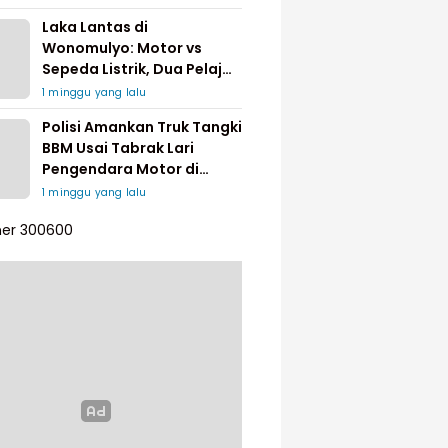
Laka Lantas di
Wonomulyo: Motor vs
Sepeda Listrik, Dua Pelajar
Dilarikan ke Rumah Sakit
1 minggu yang lalu
Polisi Amankan Truk Tangki
BBM Usai Tabrak Lari
Pengendara Motor di
Matakali
1 minggu yang lalu