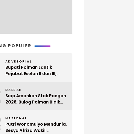
NG POPULER
ADVETORIAL
Bupati Polman Lantik
Pejabat Eselon II dan III,
Berikut Nama dan
2
Jabatannya
DAERAH
Siap Amankan Stok Pangan
2026, Bulog Polman Bidik
Penyerapan 51 Ribu Ton
3
Gabah Petani
NASIONAL
Putri Wonomulyo Mendunia,
Sesya Afriza Wakili