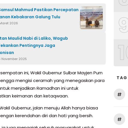
 Samsul Mahmud Pastikan Percepatan
anan Kebakaran Galung Tulu
 Maret 2026
tan Maulid Nabi di Laliko, Wagub
1
Tekankan Pentingnya Jaga
onisan
6 November 2025
sempatan ini, Wakil Gubernur Sulbar Mayjen Purn
TAG
 Mengga mengisi ceramah yang menegaskan para
ntuk menjadikan Ramadhan ini untuk
#
atkan keimanan dan ketaqwaan.
Wakil Gubernur, jalan menuju Allah hanya biasa
dengan kerendahan diri dan hati yang bersih.
#
u, ia juga mengajak seluruh masyarakat untuk