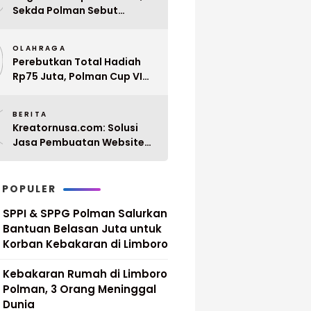
Sekda Polman Sebut
Penyerahan 10 SK PPPK
9
Paruh Waktu Balanipa
OLAHRAGA
Ditunda
Perebutkan Total Hadiah
Rp75 Juta, Polman Cup VI
2026 Siap Digelar 20 April
0
Mendatang
BERITA
Kreatornusa.com: Solusi
Jasa Pembuatan Website
Terbaik di Indonesia dengan
Harga Terjangkau
 POPULER
SPPI & SPPG Polman Salurkan
Bantuan Belasan Juta untuk
Korban Kebakaran di Limboro
Kebakaran Rumah di Limboro
Polman, 3 Orang Meninggal
Dunia