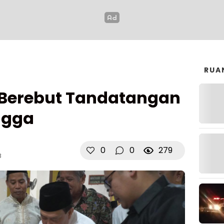
RUA
Berebut Tandatangan
ngga
0
0
279
B