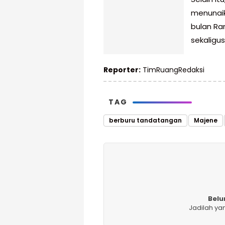
menunai
bulan Ra
sekaligu
Reporter:
TimRuangRedaksi
TAG
berburu tandatangan
Majene
Belu
Jadilah ya