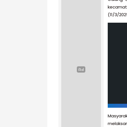
kecamat
(11/3/202
Masyarak
melaksan