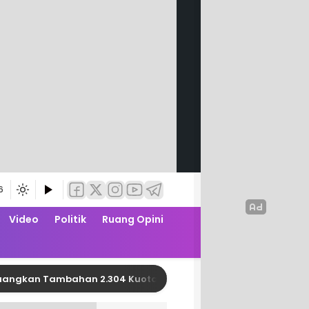
6
Video
Politik
Ruang Opini
n Tambahan 2.304 Kuota PBI JK APBN dari Kemensos RI