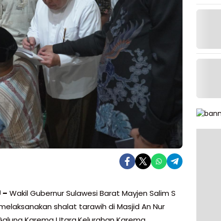
 –
Wakil Gubernur Sulawesi Barat Mayjen Salim S
elaksanakan shalat tarawih di Masjid An Nur
alung Karema Utara,Kelurahan Karema