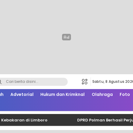
Sabtu, 8 Agustus 202
ah
Advetorial
Hukum dan Krimknal
Olahraga
Foto
ran di Limboro
DPRD Polman Berhasil Perjuangka