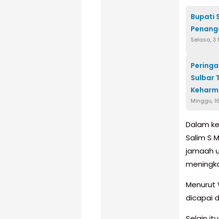
Bupati
Penang
Selasa, 3
Peringa
Sulbar 
Keharm
Minggu, 1
Dalam ke
Salim S
jamaah u
meningk
Menurut 
dicapai 
Selain it