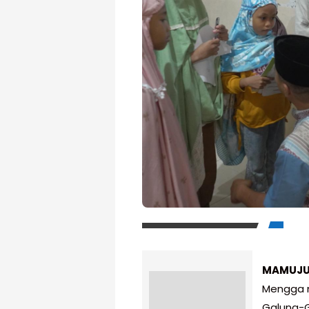
MAMUJU
Mengga m
Galung-G