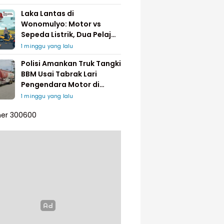
Laka Lantas di
Wonomulyo: Motor vs
Sepeda Listrik, Dua Pelajar
Dilarikan ke Rumah Sakit
1 minggu yang lalu
Polisi Amankan Truk Tangki
BBM Usai Tabrak Lari
Pengendara Motor di
Matakali
1 minggu yang lalu