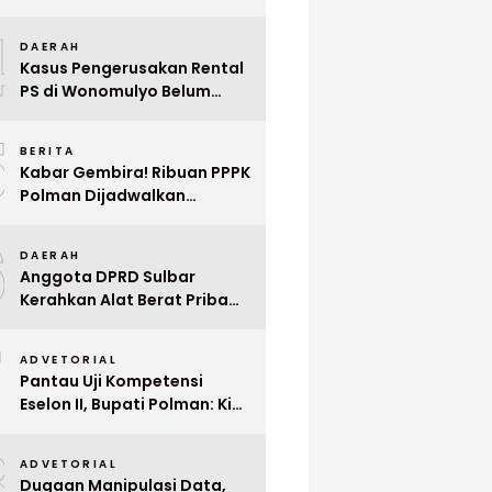
Indonesia ke Singapura Even
4
Mega Wedding Expo 2026
DAERAH
Kasus Pengerusakan Rental
PS di Wonomulyo Belum
Terungkap, Pemilik Minta
5
Polisi Segera Tangkap
BERITA
Pelaku
Kabar Gembira! Ribuan PPPK
Polman Dijadwalkan
Dilantik Januari 2026
6
DAERAH
Anggota DPRD Sulbar
Kerahkan Alat Berat Pribadi
Tangani Longsor
7
Matangnga
ADVETORIAL
Pantau Uji Kompetensi
Eselon II, Bupati Polman: Kita
Cari Pejabat yang Siap
8
Bekerja Cepat
ADVETORIAL
Dugaan Manipulasi Data,