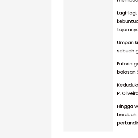
Lagi-lag
kebuntua
tajamnya
Umpan kr
sebuah g
Euforia g
balasan 
Keduduka
P. Oliveir
Hingga w
berubah 
pertandi