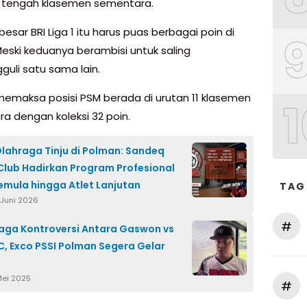
 tengah klasemen sementara.
besar BRI Liga 1 itu harus puas berbagai poin di
 Meski keduanya berambisi untuk saling
uli satu sama lain.
, memaksa posisi PSM berada di urutan 11 klasemen
1
a dengan koleksi 32 poin.
Olahraga Tinju di Polman: Sandeq
Club Hadirkan Program Profesional
emula hingga Atlet Lanjutan
TAG
 Juni 2026
#
Laga Kontroversi Antara Gaswon vs
C, Exco PSSI Polman Segera Gelar
Mei 2025
#