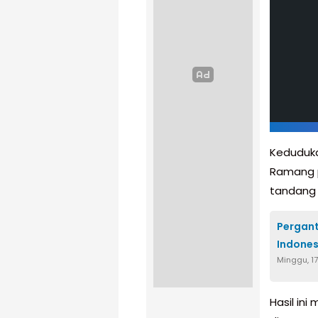
Keduduka
Ramang p
tandang y
Pergant
Indones
Minggu, 1
Hasil in