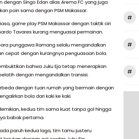
n dengan Singo Edan alias Arema FC yang juga
kan poin sama dengan PSM Makassar.
#
biasa, game play PSM Makassar dengan taktik ciri
nardo Tavares kurang menguasai permainan.
#
 para punggawa Ramang selalu mengandalkan
n cepat dengan kurangnya penguasaan bola.
membuktikan bahwa Juku Eja tetap menerapkan
#
 pelatih dengan mengandalkan transisi.
erbeda dengan tuan rumah yang bermain dengan
engalirkan bola dari kaki ke kaki.
demikian, kedua tim sama kuat tanpa gol hingga
nya babak pertama.
da paruh kedua laga, tim tamu justeru
kejutan dengan gol cerdas Juku Eja.