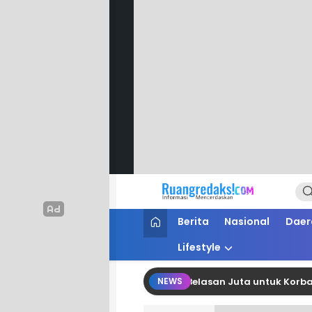
Ruang Redaksi
Informasi Mencerdaskan
Berita
Nasional
Daer
Lifestyle
PG Polman Salurkan Bantuan Belasan Juta untuk Korban Kebaka
NEWS