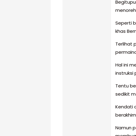
Begitupu
menoreh
Seperti 
khas Ber
Terlihat
permaina
Hal ini 
instruksi
Tentu b
sedikit m
Kendati 
berakhir
Namun pa
membuat 