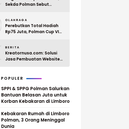
Sekda Polman Sebut
Penyerahan 10 SK PPPK
9
Paruh Waktu Balanipa
OLAHRAGA
Ditunda
Perebutkan Total Hadiah
Rp75 Juta, Polman Cup VI
2026 Siap Digelar 20 April
0
Mendatang
BERITA
Kreatornusa.com: Solusi
Jasa Pembuatan Website
Terbaik di Indonesia dengan
Harga Terjangkau
 POPULER
SPPI & SPPG Polman Salurkan
Bantuan Belasan Juta untuk
Korban Kebakaran di Limboro
Kebakaran Rumah di Limboro
Polman, 3 Orang Meninggal
Dunia