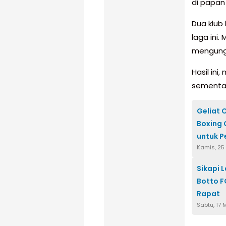
di papan
Dua klub 
laga ini.
mengungg
Hasil ini
sementar
Geliat 
Boxing 
untuk P
Kamis, 25
Sikapi 
Botto F
Rapat
Sabtu, 17 