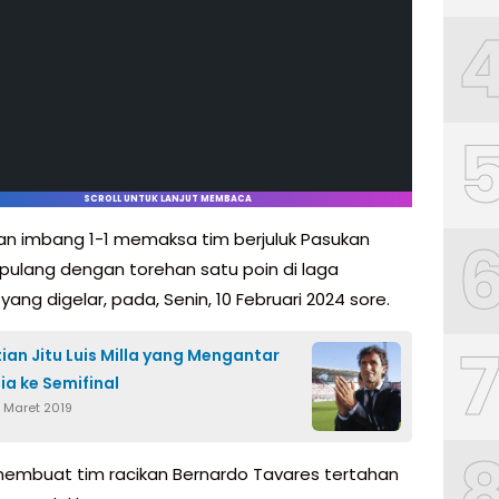
SCROLL UNTUK LANJUT MEMBACA
n imbang 1-1 memaksa tim berjuluk Pasukan
ulang dengan torehan satu poin di laga
ang digelar, pada, Senin, 10 Februari 2024 sore.
ian Jitu Luis Milla yang Mengantar
ia ke Semifinal
7 Maret 2019
i membuat tim racikan Bernardo Tavares tertahan