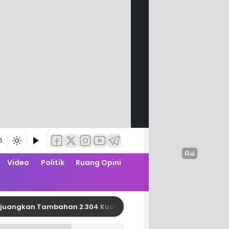
6
Video
Politik
Ruang Opini
 Tambahan 2.304 Kuota PBI JK APBN dari Kemensos RI