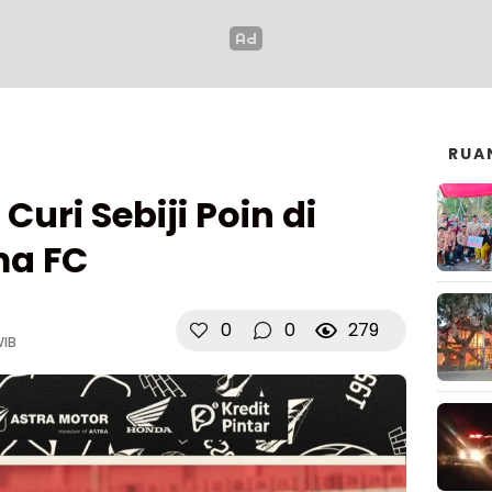
RUA
uri Sebiji Poin di
ma FC
0
0
279
WIB