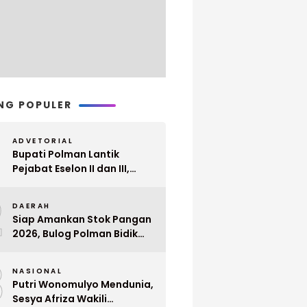
NG POPULER
ADVETORIAL
Bupati Polman Lantik
Pejabat Eselon II dan III,
Berikut Nama dan
2
Jabatannya
DAERAH
Siap Amankan Stok Pangan
2026, Bulog Polman Bidik
Penyerapan 51 Ribu Ton
3
Gabah Petani
NASIONAL
Putri Wonomulyo Mendunia,
Sesya Afriza Wakili