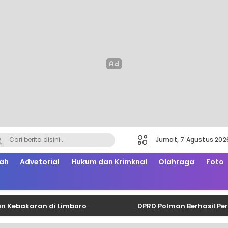
Jumat, 7 Agustus 202
ah
Advetorial
Hukum dan Krimknal
Olahraga
Foto
ran di Limboro
DPRD Polman Berhasil Perjuangkan