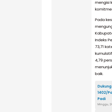
mengisi 
komitme
Pada kes
mengung
Kabupate
Indeks P
73,71 ka
kumulatif
4,79 pers
menunju
baik.
Dukung
1402/P
Padi
Minggu, 2