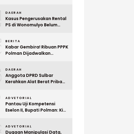
Indonesia ke Singapura Even
4
Mega Wedding Expo 2026
DAERAH
Kasus Pengerusakan Rental
PS di Wonomulyo Belum
Terungkap, Pemilik Minta
5
Polisi Segera Tangkap
BERITA
Pelaku
Kabar Gembira! Ribuan PPPK
Polman Dijadwalkan
Dilantik Januari 2026
6
DAERAH
Anggota DPRD Sulbar
Kerahkan Alat Berat Pribadi
Tangani Longsor
7
Matangnga
ADVETORIAL
Pantau Uji Kompetensi
Eselon II, Bupati Polman: Kita
Cari Pejabat yang Siap
8
Bekerja Cepat
ADVETORIAL
Dugaan Manipulasi Data,