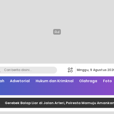
Minggu, 9 Agustus 202
ah
Advetorial
Hukum dan Krimknal
Olahraga
Foto
ek Balap Liar di Jalan Arteri, Polresta Mamuju Amankan Pelaku