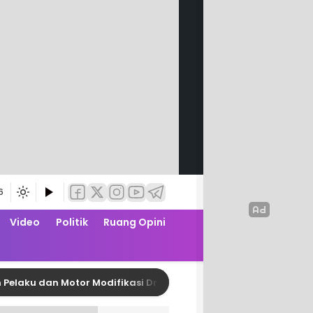
6
Video
Politik
Ruang Opini
 dan Motor Modifikasi Drag Race
Jaga Profesional