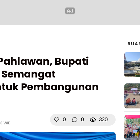
RUA
 Pahlawan, Bupati
 Semangat
ntuk Pembangunan
0
0
330
38 WIB