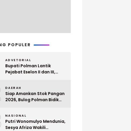
NG POPULER
ADVETORIAL
Bupati Polman Lantik
Pejabat Eselon II dan III,
Berikut Nama dan
2
Jabatannya
DAERAH
Siap Amankan Stok Pangan
2026, Bulog Polman Bidik
Penyerapan 51 Ribu Ton
3
Gabah Petani
NASIONAL
Putri Wonomulyo Mendunia,
Sesya Afriza Wakili