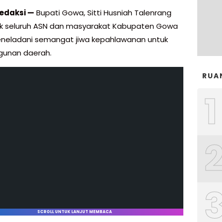
edaksi —
Bupati Gowa, Sitti Husniah Talenrang
k seluruh ASN dan masyarakat Kabupaten Gowa
neladani semangat jiwa kepahlawanan untuk
unan daerah.
RUA
1
SCROLL UNTUK LANJUT MEMBACA