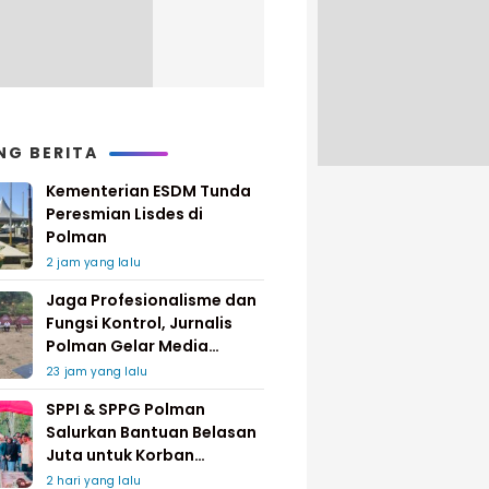
NG BERITA
Kementerian ESDM Tunda
Peresmian Lisdes di
Polman
2 jam yang lalu
Jaga Profesionalisme dan
Fungsi Kontrol, Jurnalis
Polman Gelar Media
Gathering
23 jam yang lalu
SPPI & SPPG Polman
Salurkan Bantuan Belasan
Juta untuk Korban
Kebakaran di Limboro
2 hari yang lalu