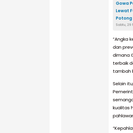
Gowa Pe
Lewat 
Potong
Sabtu, 29
“Angka k
dan preva
dimana G
terbaik 
tambah b
Selain i
Pemerin
semanga
kualitas
pahlawan
“Kepahla