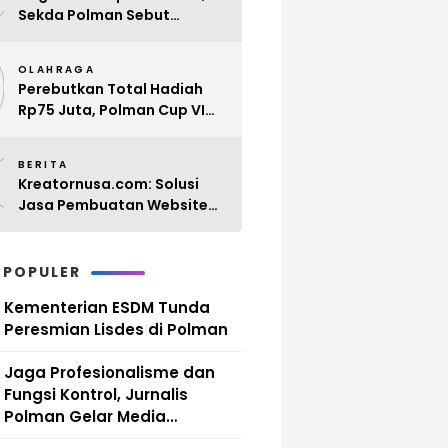
Sekda Polman Sebut
Penyerahan 10 SK PPPK
9
Paruh Waktu Balanipa
OLAHRAGA
Ditunda
Perebutkan Total Hadiah
Rp75 Juta, Polman Cup VI
2026 Siap Digelar 20 April
0
Mendatang
BERITA
Kreatornusa.com: Solusi
Jasa Pembuatan Website
Terbaik di Indonesia dengan
Harga Terjangkau
 POPULER
Kementerian ESDM Tunda
Peresmian Lisdes di Polman
Jaga Profesionalisme dan
Fungsi Kontrol, Jurnalis
Polman Gelar Media
Gathering