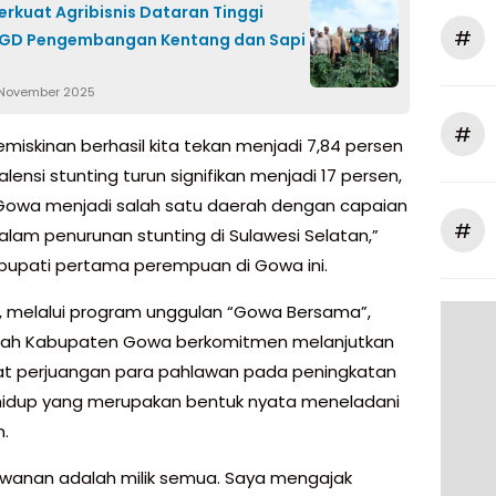
rkuat Agribisnis Dataran Tinggi
#
FGD Pengembangan Kentang dan Sapi
 November 2025
#
emiskinan berhasil kita tekan menjadi 7,84 persen
lensi stunting turun signifikan menjadi 17 persen,
owa menjadi salah satu daerah dengan capaian
#
dalam penurunan stunting di Sulawesi Selatan,”
upati pertama perempuan di Gowa ini.
tu, melalui program unggulan “Gowa Bersama”,
tah Kabupaten Gowa berkomitmen melanjutkan
t perjuangan para pahlawan pada peningkatan
 hidup yang merupakan bentuk nyata meneladani
.
wanan adalah milik semua. Saya mengajak