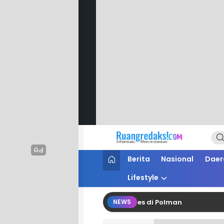
Ruang Redaksi
Informasi Mencerdaskan
Berita
Nasional
Daer
Lifestyle
an ESDM Tunda Peresmian Lisdes di Polman
Gereb
NEWS