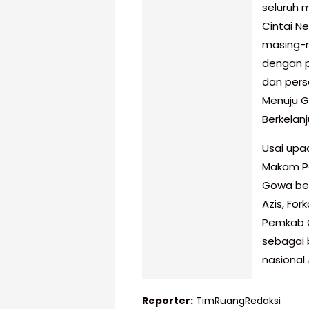
seluruh 
Cintai N
masing-m
dengan p
dan pers
Menuju G
Berkelanj
Usai upa
Makam Pa
Gowa ber
Azis, Fo
Pemkab 
sebagai
nasional.
Reporter:
TimRuangRedaksi