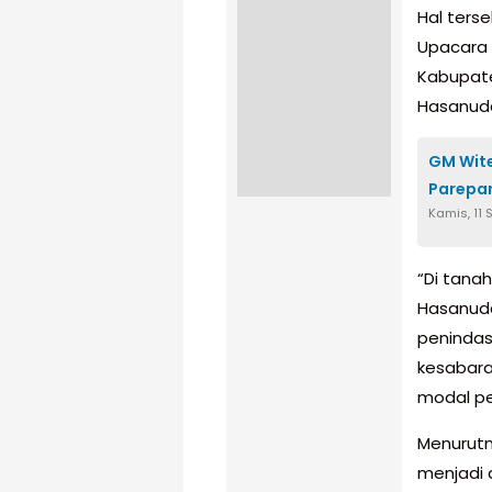
Hal ters
Upacara 
Kabupate
Hasanuddi
GM Wite
Parepar
Kamis, 11
“Di tanah
Hasanudd
penindas
kesabara
modal pe
Menurutny
menjadi 