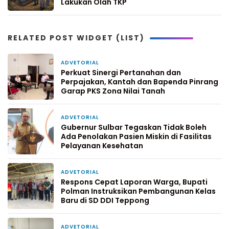
Lakukan Olah TKP
RELATED POST WIDGET (LIST)
ADVETORIAL
2 hari yang lalu
Perkuat Sinergi Pertanahan dan
Perpajakan, Kantah dan Bapenda Pinrang
Garap PKS Zona Nilai Tanah
ADVETORIAL
4 hari yang lalu
Gubernur Sulbar Tegaskan Tidak Boleh
Ada Penolakan Pasien Miskin di Fasilitas
Pelayanan Kesehatan
ADVETORIAL
7 hari yang lalu
Respons Cepat Laporan Warga, Bupati
Polman Instruksikan Pembangunan Kelas
Baru di SD DDI Teppong
ADVETORIAL
1 minggu yang lalu