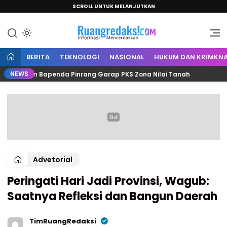
SCROLL UNTUK MELANJUTKAN
Informasi Mencerdaskan
Ruang Redaksi
BERITA
TEKNOLOGI
NASIONAL
HUKUM DAN KRIMKNA
NEWS
h dan Bapenda Pinrang Garap PKS Zona Nilai Tanah
C
Advetorial
Peringati Hari Jadi Provinsi, Wagub:
Saatnya Refleksi dan Bangun Daerah
TimRuangRedaksi