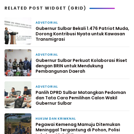
RELATED POST WIDGET (GRID)
ADVETORIAL
1 minggu yang lalu
Gubernur Sulbar Bekali 1.476 Patriot Muda,
Dorong Kontribusi Nyata untuk Kawasan
Transmigrasi
ADVETORIAL
2 minggu yang lalu
Gubernur Sulbar Perkuat Kolaborasi Riset
dengan BRIN untuk Mendukung
Pembangunan Daerah
ADVETORIAL
2 minggu yang lalu
Panlih DPRD Sulbar Matangkan Pedoman
dan Tata Cara Pemilihan Calon Wakil
Gubernur Sulbar
HUKUM DAN KRIMKNAL
3 minggu yang lalu
Pegawai Kemenag Mamuju Ditemukan
Meninggal Tergantung di Pohon, Polisi