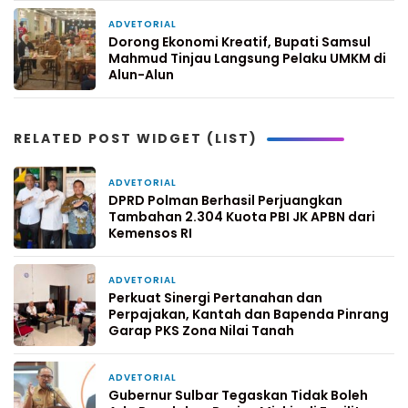
ADVETORIAL
1 minggu yang lalu
Dorong Ekonomi Kreatif, Bupati Samsul
Mahmud Tinjau Langsung Pelaku UMKM di
Alun-Alun
RELATED POST WIDGET (LIST)
ADVETORIAL
22 jam yang lalu
DPRD Polman Berhasil Perjuangkan
Tambahan 2.304 Kuota PBI JK APBN dari
Kemensos RI
ADVETORIAL
3 hari yang lalu
Perkuat Sinergi Pertanahan dan
Perpajakan, Kantah dan Bapenda Pinrang
Garap PKS Zona Nilai Tanah
ADVETORIAL
5 hari yang lalu
Gubernur Sulbar Tegaskan Tidak Boleh