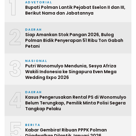
1
ADVETORIAL
Bupati Polman Lantik Pejabat Eselon II dan III,
Berikut Nama dan Jabatannya
2
DAERAH
Siap Amankan Stok Pangan 2026, Bulog
Polman Bidik Penyerapan 51 Ribu Ton Gabah
Petani
3
NASIONAL
Putri Wonomulyo Mendunia, Sesya Afriza
Wakili Indonesia ke Singapura Even Mega
Wedding Expo 2026
4
DAERAH
Kasus Pengerusakan Rental PS di Wonomulyo
Belum Terungkap, Pemilik Minta Polisi Segera
Tangkap Pelaku
5
BERITA
Kabar Gembira! Ribuan PPPK Polman
Dijadwalkan Dilantik Januari 2026