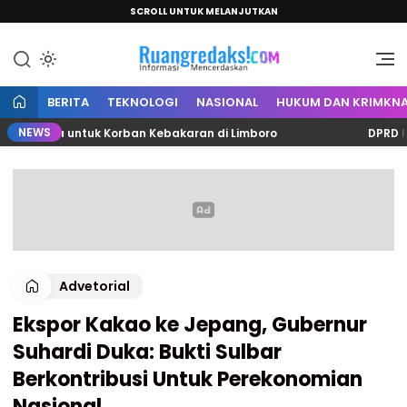
SCROLL UNTUK MELANJUTKAN
Informasi Mencerdaskan
Ruang Redaksi
BERITA
TEKNOLOGI
NASIONAL
HUKUM DAN KRIMKNA
NEWS
Juta untuk Korban Kebakaran di Limboro
DPRD Polman 
Advetorial
Ekspor Kakao ke Jepang, Gubernur
Suhardi Duka: Bukti Sulbar
Berkontribusi Untuk Perekonomian
Nasional