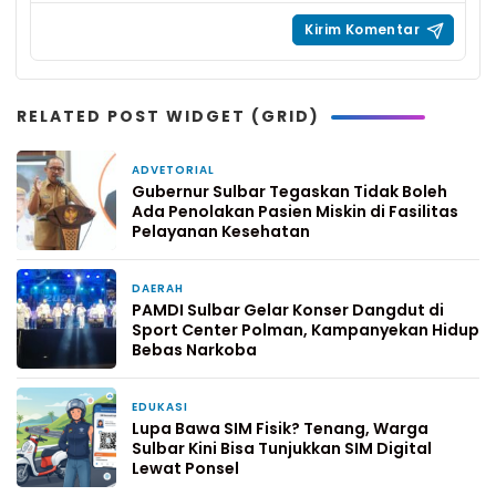
RELATED POST WIDGET (GRID)
ADVETORIAL
5 hari yang lalu
Gubernur Sulbar Tegaskan Tidak Boleh
Ada Penolakan Pasien Miskin di Fasilitas
Pelayanan Kesehatan
DAERAH
6 hari yang lalu
PAMDI Sulbar Gelar Konser Dangdut di
Sport Center Polman, Kampanyekan Hidup
Bebas Narkoba
EDUKASI
1 minggu yang lalu
Lupa Bawa SIM Fisik? Tenang, Warga
Sulbar Kini Bisa Tunjukkan SIM Digital
Lewat Ponsel