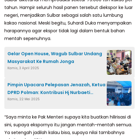
tahun. Hampir seluruh hasil panen tersebut diekspor ke luar
negeri, menjadikan Sulbar sebagai salah satu lumbung
kakao nasional. Meski begitu, Suhardi Duka menyampaikan
harapannya agar ekspor tidak lagi dalam bentuk bahan
mentah sepenuhnya.
Gelar Open House, Wagub Sulbar Undang
Masyarakat Ke Rumah Jonga
Kamis, 3 April 2025
Pimpin Upacara Pelepasan Jenazah, Ketua
DPRD Polman: Kontribusi Hj Nurbaeti
Kamis, 22 Mei 2025
Sangat Besar Untuk Polman
“Saya minta ke Pak Menteri supaya kita buatkan hilirisasi di
sini, supaya ekspornya itu jangan mentah-mentah semua.
Ya setengah jadilah kalau bisa, supaya nilai tambahnya