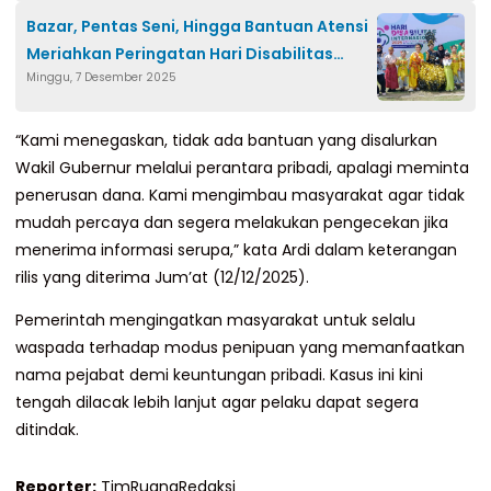
Bazar, Pentas Seni, Hingga Bantuan Atensi
Meriahkan Peringatan Hari Disabilitas
Minggu, 7 Desember 2025
Internasional 2025 di Polman
“Kami menegaskan, tidak ada bantuan yang disalurkan
Wakil Gubernur melalui perantara pribadi, apalagi meminta
penerusan dana. Kami mengimbau masyarakat agar tidak
mudah percaya dan segera melakukan pengecekan jika
menerima informasi serupa,” kata Ardi dalam keterangan
rilis yang diterima Jum’at (12/12/2025).
Pemerintah mengingatkan masyarakat untuk selalu
waspada terhadap modus penipuan yang memanfaatkan
nama pejabat demi keuntungan pribadi. Kasus ini kini
tengah dilacak lebih lanjut agar pelaku dapat segera
ditindak.
Reporter:
TimRuangRedaksi