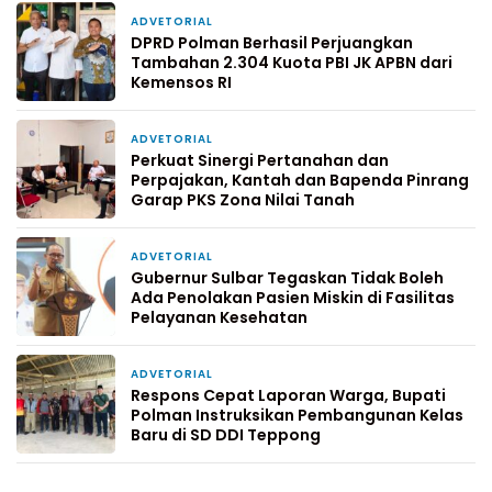
ADVETORIAL
1 hari yang lalu
DPRD Polman Berhasil Perjuangkan
Tambahan 2.304 Kuota PBI JK APBN dari
Kemensos RI
ADVETORIAL
3 hari yang lalu
Perkuat Sinergi Pertanahan dan
Perpajakan, Kantah dan Bapenda Pinrang
Garap PKS Zona Nilai Tanah
ADVETORIAL
5 hari yang lalu
Gubernur Sulbar Tegaskan Tidak Boleh
Ada Penolakan Pasien Miskin di Fasilitas
Pelayanan Kesehatan
ADVETORIAL
1 minggu yang lalu
Respons Cepat Laporan Warga, Bupati
Polman Instruksikan Pembangunan Kelas
Baru di SD DDI Teppong