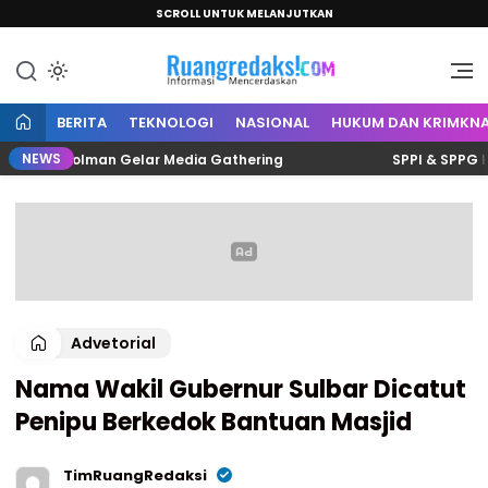
SCROLL UNTUK MELANJUTKAN
Informasi Mencerdaskan
Ruang Redaksi
BERITA
TEKNOLOGI
NASIONAL
HUKUM DAN KRIMKNA
NEWS
alis Polman Gelar Media Gathering
SPPI & SPPG Polman
Advetorial
Nama Wakil Gubernur Sulbar Dicatut
Penipu Berkedok Bantuan Masjid
TimRuangRedaksi