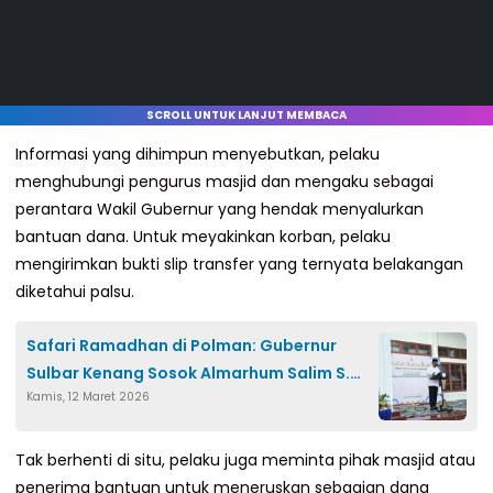
SCROLL UNTUK LANJUT MEMBACA
Informasi yang dihimpun menyebutkan, pelaku
menghubungi pengurus masjid dan mengaku sebagai
perantara Wakil Gubernur yang hendak menyalurkan
bantuan dana. Untuk meyakinkan korban, pelaku
mengirimkan bukti slip transfer yang ternyata belakangan
diketahui palsu.
Safari Ramadhan di Polman: Gubernur
Sulbar Kenang Sosok Almarhum Salim S.
Kamis, 12 Maret 2026
Mengga dan Dorong Transformasi Ekonomi
Tak berhenti di situ, pelaku juga meminta pihak masjid atau
penerima bantuan untuk meneruskan sebagian dana