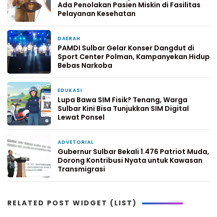
Ada Penolakan Pasien Miskin di Fasilitas
Pelayanan Kesehatan
DAERAH
6 hari yang lalu
PAMDI Sulbar Gelar Konser Dangdut di
Sport Center Polman, Kampanyekan Hidup
Bebas Narkoba
EDUKASI
1 minggu yang lalu
Lupa Bawa SIM Fisik? Tenang, Warga
Sulbar Kini Bisa Tunjukkan SIM Digital
Lewat Ponsel
ADVETORIAL
2 minggu yang lalu
Gubernur Sulbar Bekali 1.476 Patriot Muda,
Dorong Kontribusi Nyata untuk Kawasan
Transmigrasi
RELATED POST WIDGET (LIST)