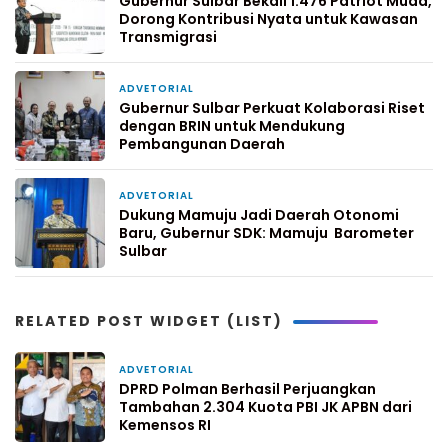
Gubernur Sulbar Bekali 1.476 Patriot Muda,
Dorong Kontribusi Nyata untuk Kawasan
Transmigrasi
ADVETORIAL
2 minggu yang lalu
Gubernur Sulbar Perkuat Kolaborasi Riset
dengan BRIN untuk Mendukung
Pembangunan Daerah
ADVETORIAL
3 minggu yang lalu
Dukung Mamuju Jadi Daerah Otonomi
Baru, Gubernur SDK: Mamuju Barometer
Sulbar
RELATED POST WIDGET (LIST)
ADVETORIAL
13 jam yang lalu
DPRD Polman Berhasil Perjuangkan
Tambahan 2.304 Kuota PBI JK APBN dari
Kemensos RI