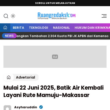
SCROLL UNTUK MELANJUTKAN
Informasi Mencerdaskan
Ruang Redaksi
BERITA
TEKNOLOGI
NASIONAL
HUKUM DAN KRIMKNA
NEWS
Perjuangkan Tambahan 2.304 Kuota PBI JK APBN dari Kemensos RI
Advetorial
Mulai 22 Juni 2025, Batik Air Kembali
Layani Rute Mamuju-Makassar
Asyharuddin