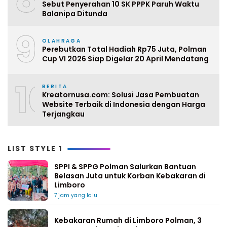
Sebut Penyerahan 10 SK PPPK Paruh Waktu
Balanipa Ditunda
9
OLAHRAGA
Perebutkan Total Hadiah Rp75 Juta, Polman
Cup VI 2026 Siap Digelar 20 April Mendatang
10
BERITA
Kreatornusa.com: Solusi Jasa Pembuatan
Website Terbaik di Indonesia dengan Harga
Terjangkau
LIST STYLE 1
SPPI & SPPG Polman Salurkan Bantuan
Belasan Juta untuk Korban Kebakaran di
Limboro
7 jam yang lalu
Kebakaran Rumah di Limboro Polman, 3