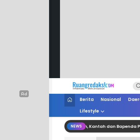
Ruang Redaksi
Informasi Mencerdaskan
Berita
Nasional
Daer
Lifestyle
nergi Pertanahan dan Perpajakan, Kantah dan Bapenda Pinrang
NEWS