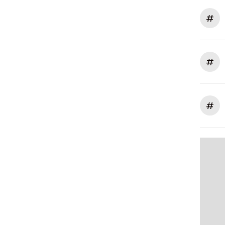
#
#
#