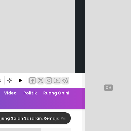
6
Video
Politik
Ruang Opini
lah Sasaran, Remaja Pembusur Pelajar di Polman Diringkus Pol