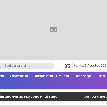
Kamis, 6 Agustus 202
ah
Advetorial
Hukum dan Krimknal
Olahraga
Foto
 Garap PKS Zona Nilai Tanah
Cemburu Berujung Sa