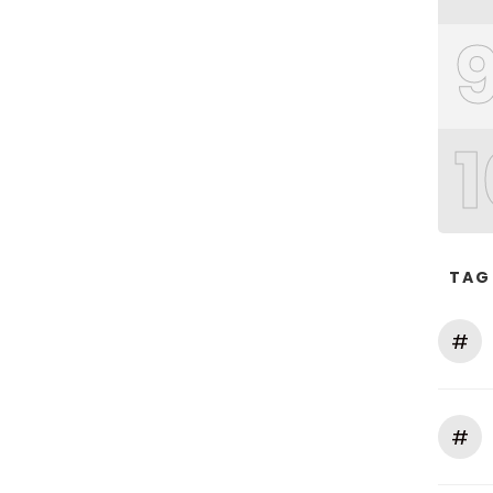
1
TAG
#
#