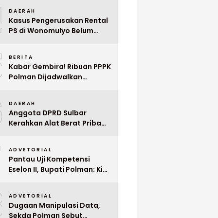
4
Mega Wedding Expo 2026
DAERAH
Kasus Pengerusakan Rental
PS di Wonomulyo Belum
Terungkap, Pemilik Minta
5
Polisi Segera Tangkap
BERITA
Pelaku
Kabar Gembira! Ribuan PPPK
Polman Dijadwalkan
Dilantik Januari 2026
6
DAERAH
Anggota DPRD Sulbar
Kerahkan Alat Berat Pribadi
Tangani Longsor
7
Matangnga
ADVETORIAL
Pantau Uji Kompetensi
Eselon II, Bupati Polman: Kita
Cari Pejabat yang Siap
8
Bekerja Cepat
ADVETORIAL
Dugaan Manipulasi Data,
Sekda Polman Sebut