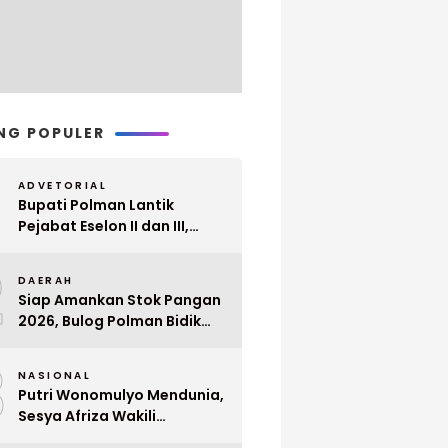
NG POPULER
ADVETORIAL
Bupati Polman Lantik
Pejabat Eselon II dan III,
Berikut Nama dan
2
Jabatannya
DAERAH
Siap Amankan Stok Pangan
2026, Bulog Polman Bidik
Penyerapan 51 Ribu Ton
3
Gabah Petani
NASIONAL
Putri Wonomulyo Mendunia,
Sesya Afriza Wakili
Indonesia ke Singapura Even