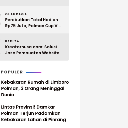
Penyerahan 10 SK PPPK
9
Paruh Waktu Balanipa
OLAHRAGA
Ditunda
Perebutkan Total Hadiah
Rp75 Juta, Polman Cup VI
2026 Siap Digelar 20 April
0
Mendatang
BERITA
Kreatornusa.com: Solusi
Jasa Pembuatan Website
Terbaik di Indonesia dengan
Harga Terjangkau
 POPULER
Kebakaran Rumah di Limboro
Polman, 3 Orang Meninggal
Dunia
Lintas Provinsi! Damkar
Polman Terjun Padamkan
Kebakaran Lahan di Pinrang