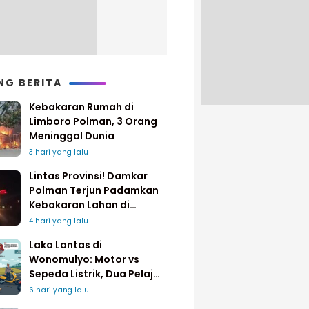
NG BERITA
Kebakaran Rumah di
Limboro Polman, 3 Orang
Meninggal Dunia
3 hari yang lalu
Lintas Provinsi! Damkar
Polman Terjun Padamkan
Kebakaran Lahan di
Pinrang
4 hari yang lalu
Laka Lantas di
Wonomulyo: Motor vs
Sepeda Listrik, Dua Pelajar
Dilarikan ke Rumah Sakit
6 hari yang lalu