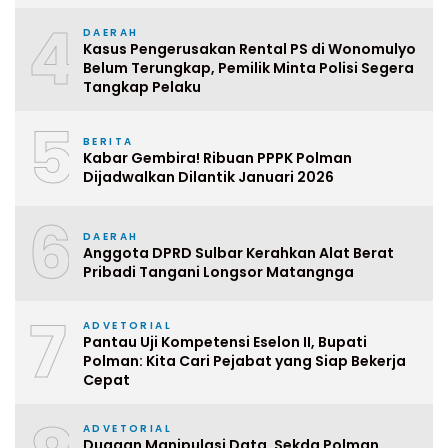
4
DAERAH
Kasus Pengerusakan Rental PS di Wonomulyo
Belum Terungkap, Pemilik Minta Polisi Segera
Tangkap Pelaku
5
BERITA
Kabar Gembira! Ribuan PPPK Polman
Dijadwalkan Dilantik Januari 2026
6
DAERAH
Anggota DPRD Sulbar Kerahkan Alat Berat
Pribadi Tangani Longsor Matangnga
7
ADVETORIAL
Pantau Uji Kompetensi Eselon II, Bupati
Polman: Kita Cari Pejabat yang Siap Bekerja
Cepat
ADVETORIAL
Dugaan Manipulasi Data, Sekda Polman