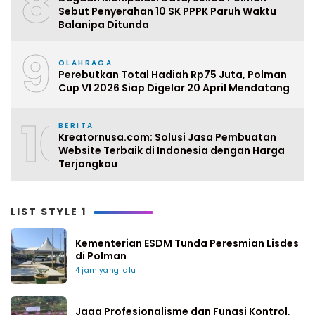
8
Sebut Penyerahan 10 SK PPPK Paruh Waktu
Balanipa Ditunda
9
OLAHRAGA
Perebutkan Total Hadiah Rp75 Juta, Polman
Cup VI 2026 Siap Digelar 20 April Mendatang
10
BERITA
Kreatornusa.com: Solusi Jasa Pembuatan
Website Terbaik di Indonesia dengan Harga
Terjangkau
LIST STYLE 1
Kementerian ESDM Tunda Peresmian Lisdes
di Polman
4 jam yang lalu
Jaga Profesionalisme dan Fungsi Kontrol,