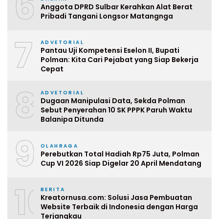
6
Anggota DPRD Sulbar Kerahkan Alat Berat
Pribadi Tangani Longsor Matangnga
7
ADVETORIAL
Pantau Uji Kompetensi Eselon II, Bupati
Polman: Kita Cari Pejabat yang Siap Bekerja
Cepat
8
ADVETORIAL
Dugaan Manipulasi Data, Sekda Polman
Sebut Penyerahan 10 SK PPPK Paruh Waktu
Balanipa Ditunda
9
OLAHRAGA
Perebutkan Total Hadiah Rp75 Juta, Polman
Cup VI 2026 Siap Digelar 20 April Mendatang
10
BERITA
Kreatornusa.com: Solusi Jasa Pembuatan
Website Terbaik di Indonesia dengan Harga
Terjangkau