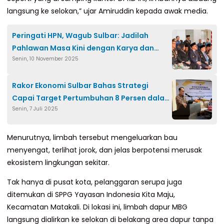
langsung ke selokan,” ujar Amiruddin kepada awak media.
Peringati HPN, Wagub Sulbar: Jadilah
Pahlawan Masa Kini dengan Karya dan
Senin, 10 November 2025
Kepedulian
Rakor Ekonomi Sulbar Bahas Strategi
Capai Target Pertumbuhan 8 Persen dalam
Senin, 7 Juli 2025
5 Tahun
Menurutnya, limbah tersebut mengeluarkan bau
menyengat, terlihat jorok, dan jelas berpotensi merusak
ekosistem lingkungan sekitar.
Tak hanya di pusat kota, pelanggaran serupa juga
ditemukan di SPPG Yayasan Indonesia Kita Maju,
Kecamatan Matakali. Di lokasi ini, limbah dapur MBG
langsung dialirkan ke selokan di belakang area dapur tanpa