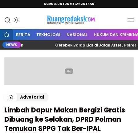
SCROLL UNTUK MELANJUTKAN
Informasi Mencerdaskan
Ruang Redaksi
BERITA
TEKNOLOGI
NASIONAL
HUKUM DAN KRIMKNA
NEWS
Polman
Gerebek Balap Liar di Jalan Arteri, Polresta M
Advetorial
Limbah Dapur Makan Bergizi Gratis
Dibuang ke Selokan, DPRD Polman
Temukan SPPG Tak Ber-IPAL