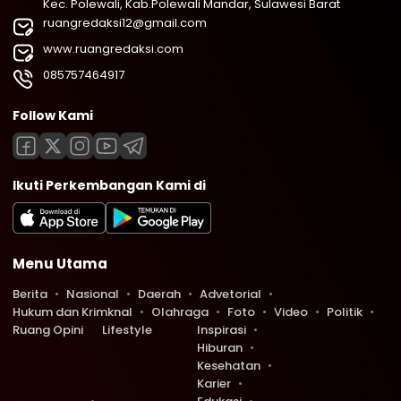
Kec. Polewali, Kab.Polewali Mandar, Sulawesi Barat
ruangredaksi12@gmail.com
www.ruangredaksi.com
085757464917
Follow Kami
Ikuti Perkembangan Kami di
Menu Utama
Berita
Nasional
Daerah
Advetorial
Hukum dan Krimknal
Olahraga
Foto
Video
Politik
Ruang Opini
Lifestyle
Inspirasi
Hiburan
Kesehatan
Karier