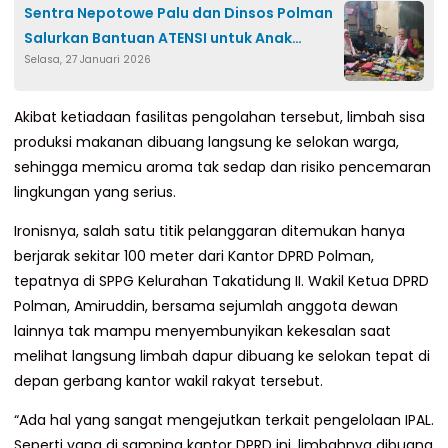
Sentra Nepotowe Palu dan Dinsos Polman
Salurkan Bantuan ATENSI untuk Anak
Selasa, 27 Januari 2026
Korban KDRT di Luyo
Akibat ketiadaan fasilitas pengolahan tersebut, limbah sisa
produksi makanan dibuang langsung ke selokan warga,
sehingga memicu aroma tak sedap dan risiko pencemaran
lingkungan yang serius.
Ironisnya, salah satu titik pelanggaran ditemukan hanya
berjarak sekitar 100 meter dari Kantor DPRD Polman,
tepatnya di SPPG Kelurahan Takatidung II. Wakil Ketua DPRD
Polman, Amiruddin, bersama sejumlah anggota dewan
lainnya tak mampu menyembunyikan kekesalan saat
melihat langsung limbah dapur dibuang ke selokan tepat di
depan gerbang kantor wakil rakyat tersebut.
“Ada hal yang sangat mengejutkan terkait pengelolaan IPAL.
Seperti yang di samping kantor DPRD ini, limbahnya dibuang