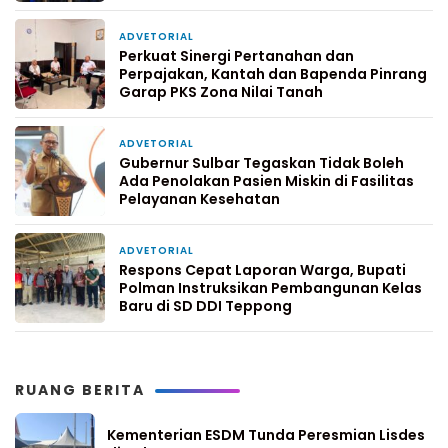
ADVETORIAL
4 hari yang lalu
Perkuat Sinergi Pertanahan dan
Perpajakan, Kantah dan Bapenda Pinrang
Garap PKS Zona Nilai Tanah
ADVETORIAL
6 hari yang lalu
Gubernur Sulbar Tegaskan Tidak Boleh
Ada Penolakan Pasien Miskin di Fasilitas
Pelayanan Kesehatan
ADVETORIAL
1 minggu yang lalu
Respons Cepat Laporan Warga, Bupati
Polman Instruksikan Pembangunan Kelas
Baru di SD DDI Teppong
RUANG BERITA
Kementerian ESDM Tunda Peresmian Lisdes