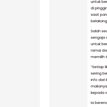
untuk be
di pinggi
saat par
belakang
Salah se
sengaja 
untuk be
ramai da
memilih t
“Setiap 
sering be
info dari
makanya 
kepada 
Ia beren