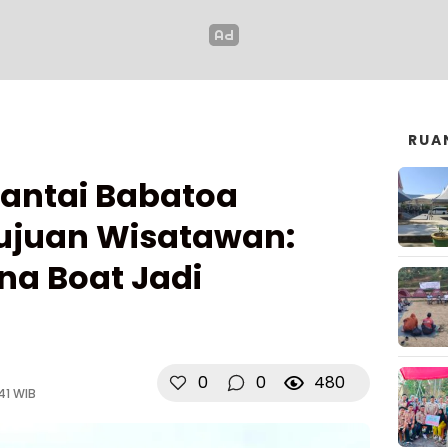
RUA
Pantai Babatoa
ujuan Wisatawan:
a Boat Jadi
0
0
480
41 WIB