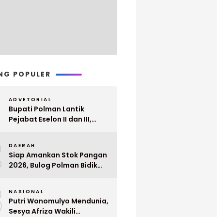
NG POPULER
ADVETORIAL
Bupati Polman Lantik
Pejabat Eselon II dan III,
Berikut Nama dan
2
Jabatannya
DAERAH
Siap Amankan Stok Pangan
2026, Bulog Polman Bidik
Penyerapan 51 Ribu Ton
3
Gabah Petani
NASIONAL
Putri Wonomulyo Mendunia,
Sesya Afriza Wakili