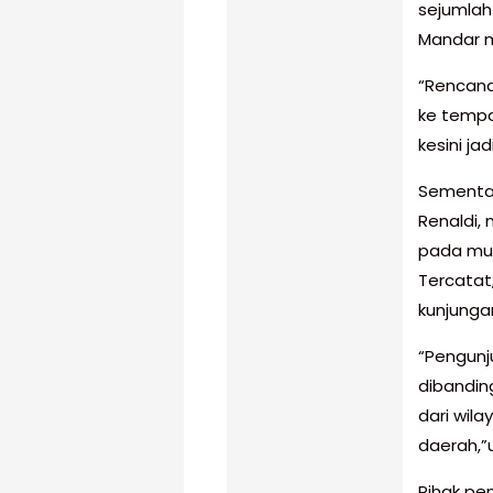
sejumlah
Mandar m
“Rencana 
ke tempat
kesini j
Sementar
Renaldi,
pada musi
Tercatat,
kunjunga
“Pengunj
dibandin
dari wila
daerah,”u
Pihak pe