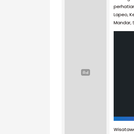
perhatia
Lapeo, K
Mandar, 
Wisataw