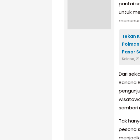
pantai s
untuk me
menenan
Tekan K
Polman 
Pasar S
Selasa, 21
Dari sek
Banana B
pengunju
wisatawa
sembari 
Tak hany
pesona s
menjadika