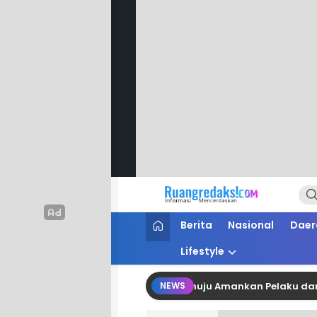
Ruang Redaksi
Informasi Mencerdaskan
Berita
Nasional
Daer
Lifestyle
iar di Jalan Arteri, Polresta Mamuju Amankan Pelaku dan Motor
NEWS