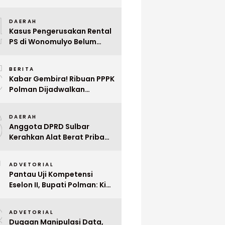
Indonesia ke Singapura Even
4
Mega Wedding Expo 2026
DAERAH
Kasus Pengerusakan Rental
PS di Wonomulyo Belum
Terungkap, Pemilik Minta
5
Polisi Segera Tangkap
BERITA
Pelaku
Kabar Gembira! Ribuan PPPK
Polman Dijadwalkan
Dilantik Januari 2026
6
DAERAH
Anggota DPRD Sulbar
Kerahkan Alat Berat Pribadi
Tangani Longsor
7
Matangnga
ADVETORIAL
Pantau Uji Kompetensi
Eselon II, Bupati Polman: Kita
Cari Pejabat yang Siap
8
Bekerja Cepat
ADVETORIAL
Dugaan Manipulasi Data,