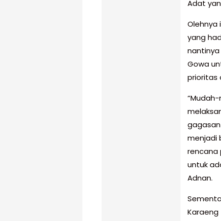
Adat yang
Olehnya 
yang had
nantinya
Gowa unt
priorita
“Mudah-m
melaksan
gagasan 
menjadi 
rencana
untuk ad
Adnan.
Sementar
Karaeng