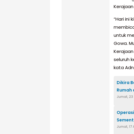
Kerajaan
“Hari in
membicar
untuk me
Gowa. Mu
Kerajaa
seluruh 
kata Adn
Dikira 
Rumah 
Jumat, 23
Operasi
Sementa
Jumat, 17 