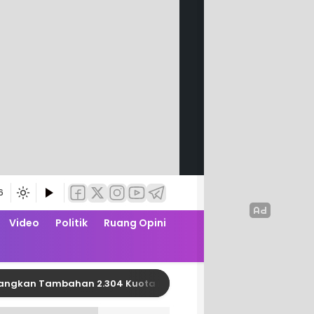
6
Video
Politik
Ruang Opini
 Tambahan 2.304 Kuota PBI JK APBN dari Kemensos RI