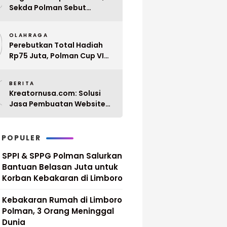
Sekda Polman Sebut
Penyerahan 10 SK PPPK
9
Paruh Waktu Balanipa
OLAHRAGA
Ditunda
Perebutkan Total Hadiah
Rp75 Juta, Polman Cup VI
2026 Siap Digelar 20 April
0
Mendatang
BERITA
Kreatornusa.com: Solusi
Jasa Pembuatan Website
Terbaik di Indonesia dengan
Harga Terjangkau
 POPULER
SPPI & SPPG Polman Salurkan
Bantuan Belasan Juta untuk
Korban Kebakaran di Limboro
Kebakaran Rumah di Limboro
Polman, 3 Orang Meninggal
Dunia