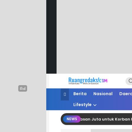
Ruang Redaksi
Informasi Mencerdaskan
Berita
Nasional
Daer
Lifestyle
G Polman Salurkan Bantuan Belasan Juta untuk Korban Kebaka
NEWS