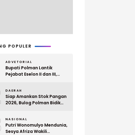
NG POPULER
ADVETORIAL
Bupati Polman Lantik
Pejabat Eselon II dan III,
Berikut Nama dan
2
Jabatannya
DAERAH
Siap Amankan Stok Pangan
2026, Bulog Polman Bidik
Penyerapan 51 Ribu Ton
3
Gabah Petani
NASIONAL
Putri Wonomulyo Mendunia,
Sesya Afriza Wakili