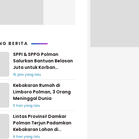
NG BERITA
SPPI & SPPG Polman
Salurkan Bantuan Belasan
Juta untuk Korban
Kebakaran di Limboro
15 jam yang lalu
Kebakaran Rumah di
Limboro Polman, 3 Orang
Meninggal Dunia
5 hari yang lalu
Lintas Provinsi! Damkar
Polman Terjun Padamkan
Kebakaran Lahan di
Pinrang
6 hari yang lalu