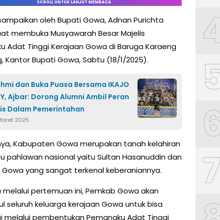
SCROLL UNTUK LANJUT MEMBACA
disampaikan oleh Bupati Gowa, Adnan Purichta
aat membuka Musyawarah Besar Majelis
 Adat Tinggi Kerajaan Gowa di Baruga Karaeng
, Kantor Bupati Gowa, Sabtu (18/1/2025).
ahmi dan Buka Puasa Bersama IKAJO
Y, Ajbar: Dorong Alumni Ambil Peran
is Dalam Pemerintahan
Maret 2025
ya, Kabupaten Gowa merupakan tanah kelahiran
tu pahlawan nasional yaitu Sultan Hasanuddin dan
a Gowa yang sangat terkenal keberaniannya.
 melalui pertemuan ini, Pemkab Gowa akan
l seluruh keluarga kerajaan Gowa untuk bisa
gi melalui pembentukan Pemangku Adat Tinggi