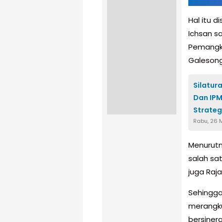
Hal itu 
Ichsan s
Pemangku
Galesong
Silatur
Dan IPM
Strateg
Rabu, 26 
Menurutn
salah sa
juga Raj
Sehingga
merangku
bersiner