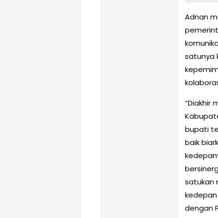
Adnan m
pemerint
komunika
satunya k
kepemimp
kolaboras
“Diakhir
Kabupate
bupati t
baik biar
kedepany
bersinerg
satukan 
kedepan t
dengan 