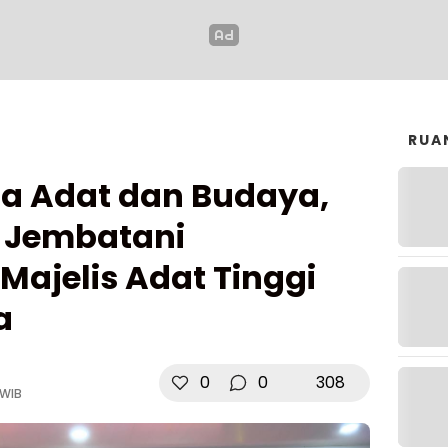
RUA
a Adat dan Budaya,
 Jembatani
ajelis Adat Tinggi
a
0
0
308
 WIB