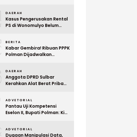
Indonesia ke Singapura Even
4
Mega Wedding Expo 2026
DAERAH
Kasus Pengerusakan Rental
PS di Wonomulyo Belum
Terungkap, Pemilik Minta
5
Polisi Segera Tangkap
BERITA
Pelaku
Kabar Gembira! Ribuan PPPK
Polman Dijadwalkan
Dilantik Januari 2026
6
DAERAH
Anggota DPRD Sulbar
Kerahkan Alat Berat Pribadi
Tangani Longsor
7
Matangnga
ADVETORIAL
Pantau Uji Kompetensi
Eselon II, Bupati Polman: Kita
Cari Pejabat yang Siap
8
Bekerja Cepat
ADVETORIAL
Dugaan Manipulasi Data,