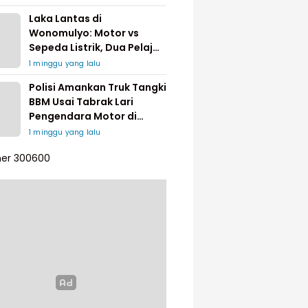
Laka Lantas di
Wonomulyo: Motor vs
Sepeda Listrik, Dua Pelajar
Dilarikan ke Rumah Sakit
1 minggu yang lalu
Polisi Amankan Truk Tangki
BBM Usai Tabrak Lari
Pengendara Motor di
Matakali
1 minggu yang lalu