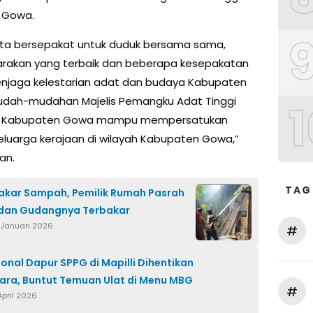
 Gowa.
i kita bersepakat untuk duduk bersama sama,
akan yang terbaik dan beberapa kesepakatan
njaga kelestarian adat dan budaya Kabupaten
dah-mudahan Majelis Pemangku Adat Tinggi
1
n Kabupaten Gowa mampu mempersatukan
keluarga kerajaan di wilayah Kabupaten Gowa,”
an.
TAG
Bakar Sampah, Pemilik Rumah Pasrah
dan Gudangnya Terbakar
 Januari 2026
#
onal Dapur SPPG di Mapilli Dihentikan
ra, Buntut Temuan Ulat di Menu MBG
#
April 2026