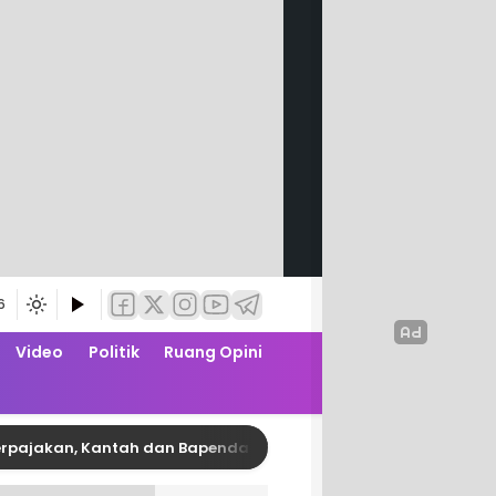
6
Video
Politik
Ruang Opini
akan, Kantah dan Bapenda Pinrang Garap PKS Zona Nilai Tanah