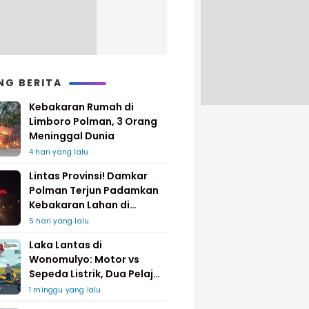
NG BERITA
Kebakaran Rumah di
Limboro Polman, 3 Orang
Meninggal Dunia
4 hari yang lalu
Lintas Provinsi! Damkar
Polman Terjun Padamkan
Kebakaran Lahan di
Pinrang
5 hari yang lalu
Laka Lantas di
Wonomulyo: Motor vs
Sepeda Listrik, Dua Pelajar
Dilarikan ke Rumah Sakit
1 minggu yang lalu