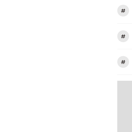
#
#
#