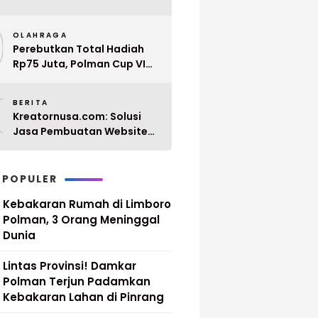
Penyerahan 10 SK PPPK
9
Paruh Waktu Balanipa
OLAHRAGA
Ditunda
Perebutkan Total Hadiah
Rp75 Juta, Polman Cup VI
2026 Siap Digelar 20 April
0
Mendatang
BERITA
Kreatornusa.com: Solusi
Jasa Pembuatan Website
Terbaik di Indonesia dengan
Harga Terjangkau
 POPULER
Kebakaran Rumah di Limboro
Polman, 3 Orang Meninggal
Dunia
Lintas Provinsi! Damkar
Polman Terjun Padamkan
Kebakaran Lahan di Pinrang