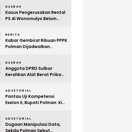
4
Mega Wedding Expo 2026
DAERAH
Kasus Pengerusakan Rental
PS di Wonomulyo Belum
Terungkap, Pemilik Minta
5
Polisi Segera Tangkap
BERITA
Pelaku
Kabar Gembira! Ribuan PPPK
Polman Dijadwalkan
Dilantik Januari 2026
6
DAERAH
Anggota DPRD Sulbar
Kerahkan Alat Berat Pribadi
Tangani Longsor
7
Matangnga
ADVETORIAL
Pantau Uji Kompetensi
Eselon II, Bupati Polman: Kita
Cari Pejabat yang Siap
8
Bekerja Cepat
ADVETORIAL
Dugaan Manipulasi Data,
Sekda Polman Sebut