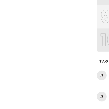
1
TAG
#
#