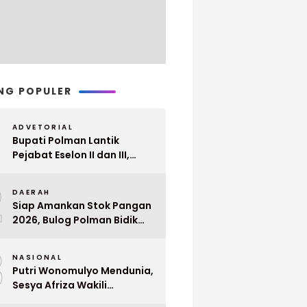
NG POPULER
ADVETORIAL
Bupati Polman Lantik
Pejabat Eselon II dan III,
Berikut Nama dan
2
Jabatannya
DAERAH
Siap Amankan Stok Pangan
2026, Bulog Polman Bidik
Penyerapan 51 Ribu Ton
3
Gabah Petani
NASIONAL
Putri Wonomulyo Mendunia,
Sesya Afriza Wakili
Indonesia ke Singapura Even