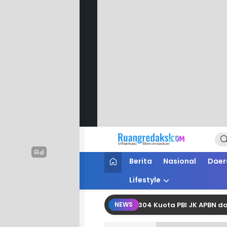
Ruang Redaksi
Informasi Mencerdaskan
Berita
Nasional
Daer
Lifestyle
hasil Perjuangkan Tambahan 2.304 Kuota PBI JK APBN dari Kem
NEWS