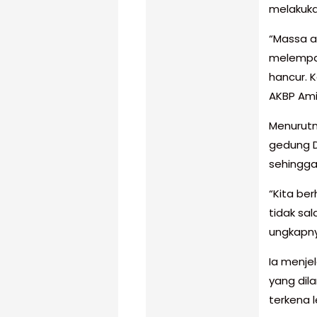
melakuka
“Massa a
melempar
hancur. K
AKBP Ami
Menurutn
gedung D
sehingga
“Kita be
tidak sa
ungkapny
Ia menjel
yang dila
terkena 