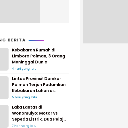
NG BERITA
Kebakaran Rumah di
Limboro Polman, 3 Orang
Meninggal Dunia
4 hari yang lalu
Lintas Provinsi! Damkar
Polman Terjun Padamkan
Kebakaran Lahan di
Pinrang
5 hari yang lalu
Laka Lantas di
Wonomulyo: Motor vs
Sepeda Listrik, Dua Pelajar
Dilarikan ke Rumah Sakit
7 hari yang lalu