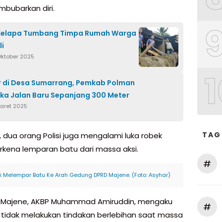
bubarkan diri.
Kelapa Tumbang Timpa Rumah Warga
li
Oktober 2025
1
 di Desa Sumarrang, Pemkab Polman
ka Jalan Baru Sepanjang 300 Meter
Maret 2025
TAG
u, dua orang Polisi juga mengalami luka robek
erkena lemparan batu dari massa aksi.
#
 Melempar Batu Ke Arah Gedung DPRD Majene. (Foto: Asyhar)
 Majene, AKBP Muhammad Amiruddin, mengaku
#
 tidak melakukan tindakan berlebihan saat massa