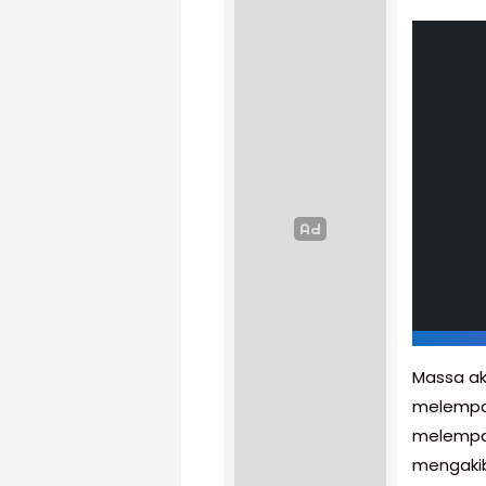
Massa ak
melempar
melempa
mengakib