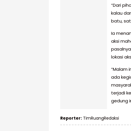
“Dari pi
kalau da
batu, sat
Ia menam
aksi mah
pasalnya
lokasi ak
“Malam i
ada kegi
masyarak
terjadi 
gedung i
Reporter:
TimRuangRedaksi