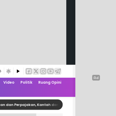
6
Video
Politik
Ruang Opini
n Perpajakan, Kantah dan Bapenda Pinrang Garap PKS Zona Nil