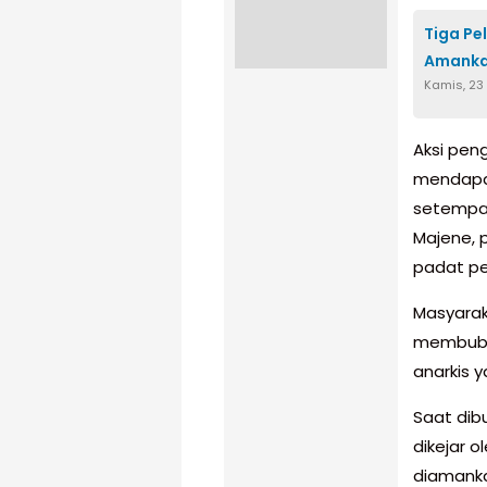
Tiga Pe
Amanka
Kamis, 23
Aksi pen
mendapat
setempat
Majene, 
padat p
Masyarak
membubar
anarkis 
Saat dibu
dikejar 
diamanka