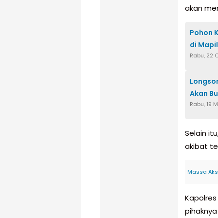
akan mem
Pohon 
di Mapil
Rabu, 22 
Longsor
Akan Bu
Rabu, 19 
Selain it
akibat t
Massa Aksi
Kapolres
pihaknya