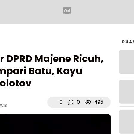
RUA
r DPRD Majene Ricuh,
mpari Batu, Kayu
olotov
0
0
495
 WIB