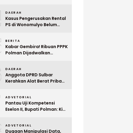
Indonesia ke Singapura Even
4
Mega Wedding Expo 2026
DAERAH
Kasus Pengerusakan Rental
PS di Wonomulyo Belum
Terungkap, Pemilik Minta
5
Polisi Segera Tangkap
BERITA
Pelaku
Kabar Gembira! Ribuan PPPK
Polman Dijadwalkan
Dilantik Januari 2026
6
DAERAH
Anggota DPRD Sulbar
Kerahkan Alat Berat Pribadi
Tangani Longsor
7
Matangnga
ADVETORIAL
Pantau Uji Kompetensi
Eselon II, Bupati Polman: Kita
Cari Pejabat yang Siap
8
Bekerja Cepat
ADVETORIAL
Dugaan Manipulasi Data,