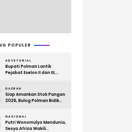
NG POPULER
ADVETORIAL
Bupati Polman Lantik
Pejabat Eselon II dan III,
Berikut Nama dan
2
Jabatannya
DAERAH
Siap Amankan Stok Pangan
2026, Bulog Polman Bidik
Penyerapan 51 Ribu Ton
3
Gabah Petani
NASIONAL
Putri Wonomulyo Mendunia,
Sesya Afriza Wakili