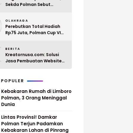
Sekda Polman Sebut
Penyerahan 10 SK PPPK
9
Paruh Waktu Balanipa
OLAHRAGA
Ditunda
Perebutkan Total Hadiah
Rp75 Juta, Polman Cup VI
2026 Siap Digelar 20 April
0
Mendatang
BERITA
Kreatornusa.com: Solusi
Jasa Pembuatan Website
Terbaik di Indonesia dengan
Harga Terjangkau
 POPULER
Kebakaran Rumah di Limboro
Polman, 3 Orang Meninggal
Dunia
Lintas Provinsi! Damkar
Polman Terjun Padamkan
Kebakaran Lahan di Pinrang