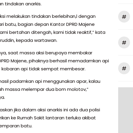
n tindakan anarkis.
#
ksi melakukan tindakan berlebihan,l dengan
i batu, bagian depan Kantor DPRD Majene
ami bertahan ditengah, kami tidak reaktif,” kata
ruddin, kepada wartawan.
#
ya, saat massa aksi berupaya membakar
PRD Majene, pihaknya berhasil memadamkan api
#
 kobaran api tidak sempat membesar.
rhasil padamkan api menggunakan apar, kalau
lah massa melempar dua bom molotov,”
a.
askan jika dalam aksi anarkis ini ada dua polisi
rikan ke Rumah Sakit lantaran terluka akibat
lemparan batu.