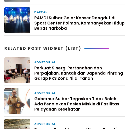
DAERAH
4 hari yang lalu
PAMDI Sulbar Gelar Konser Dangdut di
Sport Center Polman, Kampanyekan Hidup
Bebas Narkoba
RELATED POST WIDGET (LIST)
ADVETORIAL
11 jam yang lalu
Perkuat Sinergi Pertanahan dan
Perpajakan, Kantah dan Bapenda Pinrang
Garap PKS Zona Nilai Tanah
ADVETORIAL
3 hari yang lalu
Gubernur Sulbar Tegaskan Tidak Boleh
Ada Penolakan Pasien Miskin di Fasilitas
Pelayanan Kesehatan
ADVETORIAL
6 hari yang lalu