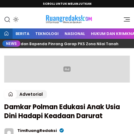
SCROLL UNTUK MELANJUTKAN
Informasi Mencerdaskan
Ruang Redaksi
BERITA
TEKNOLOGI
NASIONAL
HUKUM DAN KRIMKNA
NEWS
ntah dan Bapenda Pinrang Garap PKS Zona Nilai Tanah
Advetorial
Damkar Polman Edukasi Anak Usia
Dini Hadapi Keadaan Darurat
TimRuangRedaksi