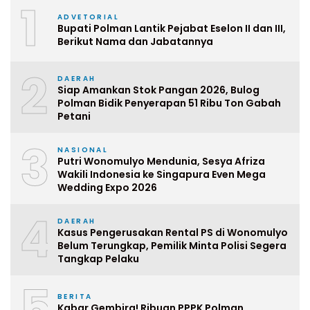
1
ADVETORIAL
Bupati Polman Lantik Pejabat Eselon II dan III,
Berikut Nama dan Jabatannya
2
DAERAH
Siap Amankan Stok Pangan 2026, Bulog
Polman Bidik Penyerapan 51 Ribu Ton Gabah
Petani
3
NASIONAL
Putri Wonomulyo Mendunia, Sesya Afriza
Wakili Indonesia ke Singapura Even Mega
Wedding Expo 2026
4
DAERAH
Kasus Pengerusakan Rental PS di Wonomulyo
Belum Terungkap, Pemilik Minta Polisi Segera
Tangkap Pelaku
5
BERITA
Kabar Gembira! Ribuan PPPK Polman