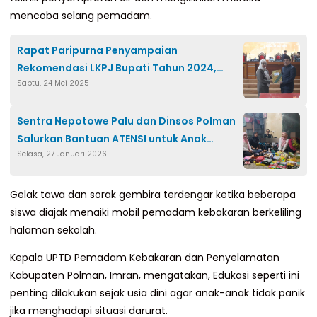
mencoba selang pemadam.
Rapat Paripurna Penyampaian
Rekomendasi LKPJ Bupati Tahun 2024,
Sabtu, 24 Mei 2025
DPRD Minta Bupati Evaluasi OPD
Sentra Nepotowe Palu dan Dinsos Polman
Salurkan Bantuan ATENSI untuk Anak
Selasa, 27 Januari 2026
Korban KDRT di Luyo
Gelak tawa dan sorak gembira terdengar ketika beberapa
siswa diajak menaiki mobil pemadam kebakaran berkeliling
halaman sekolah.
Kepala UPTD Pemadam Kebakaran dan Penyelamatan
Kabupaten Polman, Imran, mengatakan, Edukasi seperti ini
penting dilakukan sejak usia dini agar anak-anak tidak panik
jika menghadapi situasi darurat.