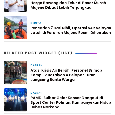
Harga Bawang dan Telur di Pasar Murah
Majene Dibuat Lebih Terjangkau
BERITA
4 Februari 2026
Pencarian 7 Hari Nihil, Operasi SAR Nelayan
Jatuh di Perairan Majene Resmi Dihentikan
RELATED POST WIDGET (LIST)
DAERAH
7 hari yang lalu
Atasi Krisis Air Bersih, Personel Brimob
Kompi IV Batalyon A Pelopor Turun
Langsung Bantu Warga
DAERAH
1 minggu yang lalu
PAMDI Sulbar Gelar Konser Dangdut di
Sport Center Polman, Kampanyekan Hidup
Bebas Narkoba