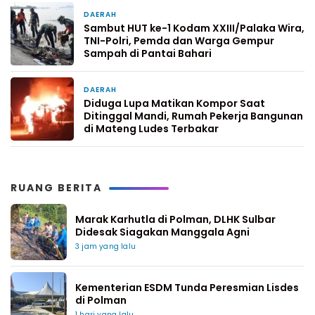
DAERAH
1 minggu yang lalu
Sambut HUT ke-1 Kodam XXIII/Palaka Wira,
TNI-Polri, Pemda dan Warga Gempur
Sampah di Pantai Bahari
DAERAH
2 minggu yang lalu
Diduga Lupa Matikan Kompor Saat
Ditinggal Mandi, Rumah Pekerja Bangunan
di Mateng Ludes Terbakar
RUANG BERITA
Marak Karhutla di Polman, DLHK Sulbar
Didesak Siagakan Manggala Agni
3 jam yang lalu
Kementerian ESDM Tunda Peresmian Lisdes
di Polman
1 hari yang lalu