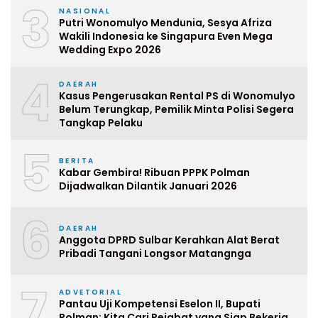
3
NASIONAL
Putri Wonomulyo Mendunia, Sesya Afriza
Wakili Indonesia ke Singapura Even Mega
Wedding Expo 2026
4
DAERAH
Kasus Pengerusakan Rental PS di Wonomulyo
Belum Terungkap, Pemilik Minta Polisi Segera
Tangkap Pelaku
5
BERITA
Kabar Gembira! Ribuan PPPK Polman
Dijadwalkan Dilantik Januari 2026
6
DAERAH
Anggota DPRD Sulbar Kerahkan Alat Berat
Pribadi Tangani Longsor Matangnga
7
ADVETORIAL
Pantau Uji Kompetensi Eselon II, Bupati
Polman: Kita Cari Pejabat yang Siap Bekerja