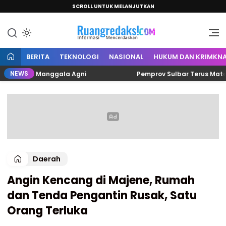
SCROLL UNTUK MELANJUTKAN
Informasi Mencerdaskan
Ruang Redaksi
BERITA
TEKNOLOGI
NASIONAL
HUKUM DAN KRIMKNA
NEWS
gakan Manggala Agni
Pemprov Sulbar Terus Matangkan P
Daerah
Angin Kencang di Majene, Rumah
dan Tenda Pengantin Rusak, Satu
Orang Terluka