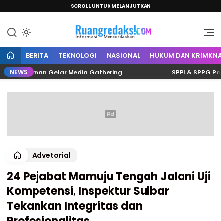
SCROLL UNTUK MELANJUTKAN
Informasi Mencerdaskan
Ruang Redaksi
BERITA
TEKNOLOGI
NASIONAL
HUKUM DAN KRIMKNA
NEWS
is Polman Gelar Media Gathering
SPPI & SPPG Polman S
Advetorial
24 Pejabat Mamuju Tengah Jalani Uji
Kompetensi, Inspektur Sulbar
Tekankan Integritas dan
Profesionalitas