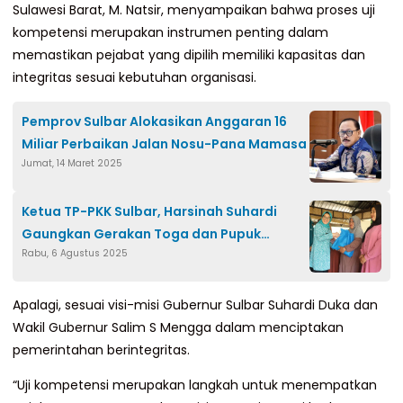
Sulawesi Barat, M. Natsir, menyampaikan bahwa proses uji
kompetensi merupakan instrumen penting dalam
memastikan pejabat yang dipilih memiliki kapasitas dan
integritas sesuai kebutuhan organisasi.
Pemprov Sulbar Alokasikan Anggaran 16
Miliar Perbaikan Jalan Nosu-Pana Mamasa
Jumat, 14 Maret 2025
Ketua TP-PKK Sulbar, Harsinah Suhardi
Gaungkan Gerakan Toga dan Pupuk
Rabu, 6 Agustus 2025
Organik di Majene
Apalagi, sesuai visi-misi Gubernur Sulbar Suhardi Duka dan
Wakil Gubernur Salim S Mengga dalam menciptakan
pemerintahan berintegritas.
“Uji kompetensi merupakan langkah untuk menempatkan