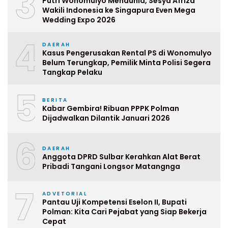
3
Putri Wonomulyo Mendunia, Sesya Afriza
Wakili Indonesia ke Singapura Even Mega
Wedding Expo 2026
4
DAERAH
Kasus Pengerusakan Rental PS di Wonomulyo
Belum Terungkap, Pemilik Minta Polisi Segera
Tangkap Pelaku
5
BERITA
Kabar Gembira! Ribuan PPPK Polman
Dijadwalkan Dilantik Januari 2026
6
DAERAH
Anggota DPRD Sulbar Kerahkan Alat Berat
Pribadi Tangani Longsor Matangnga
7
ADVETORIAL
Pantau Uji Kompetensi Eselon II, Bupati
Polman: Kita Cari Pejabat yang Siap Bekerja
Cepat