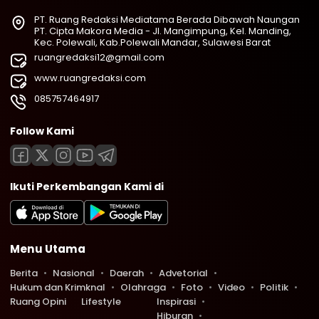
PT. Ruang Redaksi Mediatama Berada Dibawah Naungan
PT. Cipta Makora Media - Jl. Mangimpung, Kel. Manding,
Kec. Polewali, Kab.Polewali Mandar, Sulawesi Barat
ruangredaksi12@gmail.com
www.ruangredaksi.com
085757464917
Follow Kami
Ikuti Perkembangan Kami di
Menu Utama
Berita
Nasional
Daerah
Advetorial
Hukum dan Krimknal
Olahraga
Foto
Video
Politik
Ruang Opini
Lifestyle
Inspirasi
Hiburan