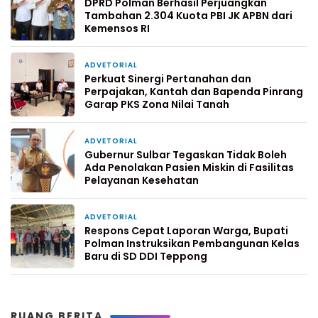
DPRD Polman Berhasil Perjuangkan
Tambahan 2.304 Kuota PBI JK APBN dari
Kemensos RI
ADVETORIAL
3 hari yang lalu
Perkuat Sinergi Pertanahan dan
Perpajakan, Kantah dan Bapenda Pinrang
Garap PKS Zona Nilai Tanah
ADVETORIAL
5 hari yang lalu
Gubernur Sulbar Tegaskan Tidak Boleh
Ada Penolakan Pasien Miskin di Fasilitas
Pelayanan Kesehatan
ADVETORIAL
1 minggu yang lalu
Respons Cepat Laporan Warga, Bupati
Polman Instruksikan Pembangunan Kelas
Baru di SD DDI Teppong
RUANG BERITA