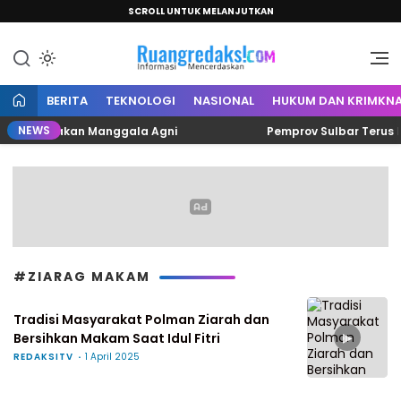
SCROLL UNTUK MELANJUTKAN
Informasi Mencerdaskan
Ruang Redaksi
BERITA
TEKNOLOGI
NASIONAL
HUKUM DAN KRIMKNA
NEWS
sak Siagakan Manggala Agni
Pemprov Sulbar Terus Mat
#ZIARAG MAKAM
Tradisi Masyarakat Polman Ziarah dan
▶
Bersihkan Makam Saat Idul Fitri
REDAKSITV
1 April 2025