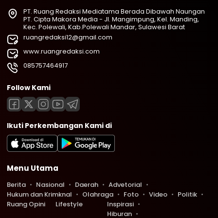
PT. Ruang Redaksi Mediatama Berada Dibawah Naungan
PT. Cipta Makora Media - Jl. Mangimpung, Kel. Manding,
Kec. Polewali, Kab.Polewali Mandar, Sulawesi Barat
ruangredaksi12@gmail.com
www.ruangredaksi.com
085757464917
Follow Kami
Ikuti Perkembangan Kami di
Menu Utama
Berita
Nasional
Daerah
Advetorial
Hukum dan Krimknal
Olahraga
Foto
Video
Politik
Ruang Opini
Lifestyle
Inspirasi
Hiburan