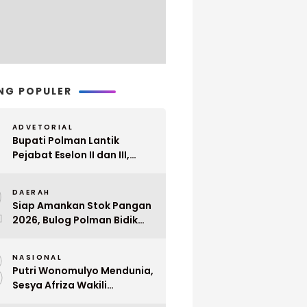
NG POPULER
ADVETORIAL
Bupati Polman Lantik
Pejabat Eselon II dan III,
Berikut Nama dan
2
Jabatannya
DAERAH
Siap Amankan Stok Pangan
2026, Bulog Polman Bidik
Penyerapan 51 Ribu Ton
3
Gabah Petani
NASIONAL
Putri Wonomulyo Mendunia,
Sesya Afriza Wakili
Indonesia ke Singapura Even