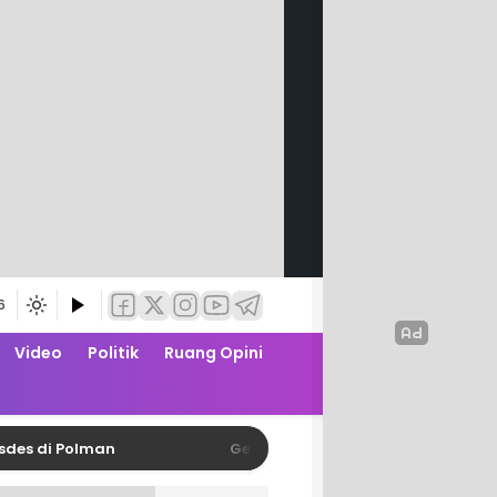
6
Video
Politik
Ruang Opini
di Polman
Gerebek Balap Liar di Jalan Arteri, Po