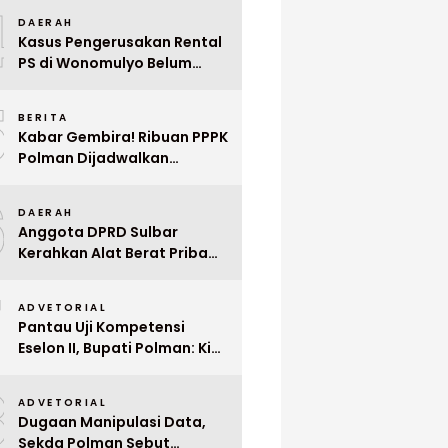
4
Mega Wedding Expo 2026
DAERAH
Kasus Pengerusakan Rental
PS di Wonomulyo Belum
Terungkap, Pemilik Minta
5
Polisi Segera Tangkap
BERITA
Pelaku
Kabar Gembira! Ribuan PPPK
Polman Dijadwalkan
Dilantik Januari 2026
6
DAERAH
Anggota DPRD Sulbar
Kerahkan Alat Berat Pribadi
Tangani Longsor
7
Matangnga
ADVETORIAL
Pantau Uji Kompetensi
Eselon II, Bupati Polman: Kita
Cari Pejabat yang Siap
8
Bekerja Cepat
ADVETORIAL
Dugaan Manipulasi Data,
Sekda Polman Sebut