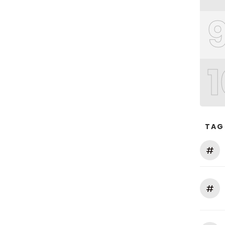
1
TAG
#
#