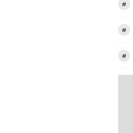
#
#
#