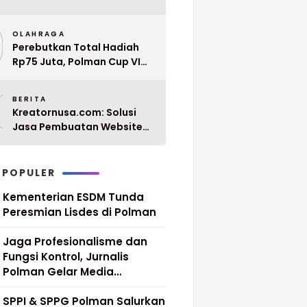
Penyerahan 10 SK PPPK
9
Paruh Waktu Balanipa
OLAHRAGA
Ditunda
Perebutkan Total Hadiah
Rp75 Juta, Polman Cup VI
2026 Siap Digelar 20 April
0
Mendatang
BERITA
Kreatornusa.com: Solusi
Jasa Pembuatan Website
Terbaik di Indonesia dengan
Harga Terjangkau
 POPULER
Kementerian ESDM Tunda
Peresmian Lisdes di Polman
Jaga Profesionalisme dan
Fungsi Kontrol, Jurnalis
Polman Gelar Media
Gathering
SPPI & SPPG Polman Salurkan