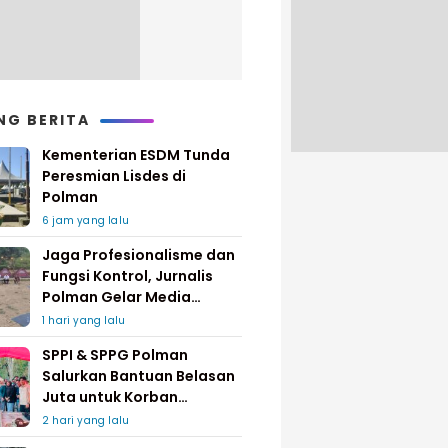
NG BERITA
Kementerian ESDM Tunda
Peresmian Lisdes di
Polman
6 jam yang lalu
Jaga Profesionalisme dan
Fungsi Kontrol, Jurnalis
Polman Gelar Media
Gathering
1 hari yang lalu
SPPI & SPPG Polman
Salurkan Bantuan Belasan
Juta untuk Korban
Kebakaran di Limboro
2 hari yang lalu