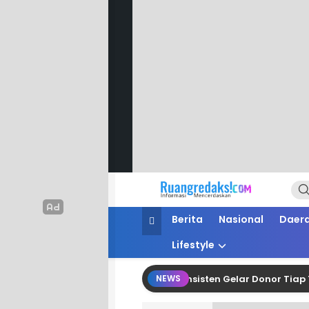
Ruang Redaksi
Informasi Mencerdaskan
Berita
Nasional
Daer
Lifestyle
rah, Masjid Nur Intan Lestari Konsisten Gelar Donor Tiap Tiga 
NEWS