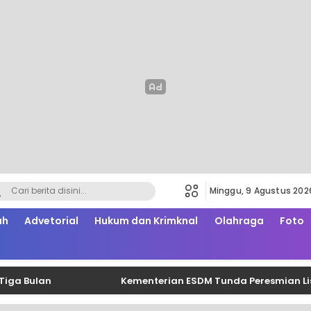
Minggu, 9 Agustus 202
ah
Advetorial
Hukum dan Krimknal
Olahraga
Foto
Bulan
Kementerian ESDM Tunda Peresmian Lisdes 