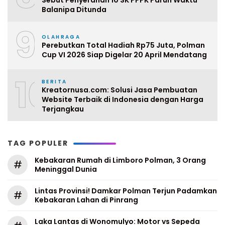
Sebut Penyerahan 10 SK PPPK Paruh Waktu
Balanipa Ditunda
9
OLAHRAGA
Perebutkan Total Hadiah Rp75 Juta, Polman
Cup VI 2026 Siap Digelar 20 April Mendatang
10
BERITA
Kreatornusa.com: Solusi Jasa Pembuatan
Website Terbaik di Indonesia dengan Harga
Terjangkau
TAG POPULER
Kebakaran Rumah di Limboro Polman, 3 Orang
#
Meninggal Dunia
Lintas Provinsi! Damkar Polman Terjun Padamkan
#
Kebakaran Lahan di Pinrang
Laka Lantas di Wonomulyo: Motor vs Sepeda