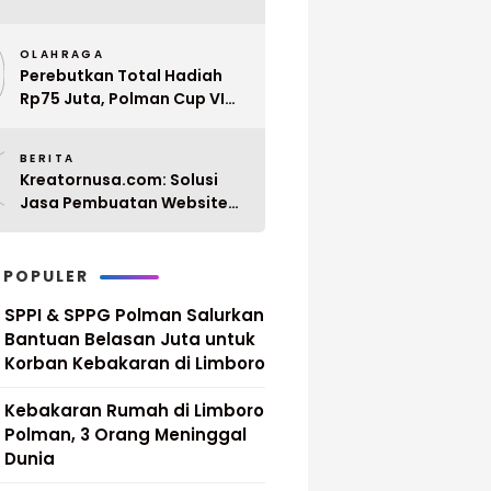
Penyerahan 10 SK PPPK
9
Paruh Waktu Balanipa
OLAHRAGA
Ditunda
Perebutkan Total Hadiah
Rp75 Juta, Polman Cup VI
2026 Siap Digelar 20 April
0
Mendatang
BERITA
Kreatornusa.com: Solusi
Jasa Pembuatan Website
Terbaik di Indonesia dengan
Harga Terjangkau
 POPULER
SPPI & SPPG Polman Salurkan
Bantuan Belasan Juta untuk
Korban Kebakaran di Limboro
Kebakaran Rumah di Limboro
Polman, 3 Orang Meninggal
Dunia