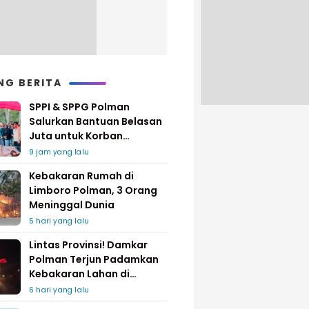
NG BERITA
SPPI & SPPG Polman
Salurkan Bantuan Belasan
Juta untuk Korban
Kebakaran di Limboro
9 jam yang lalu
Kebakaran Rumah di
Limboro Polman, 3 Orang
Meninggal Dunia
5 hari yang lalu
Lintas Provinsi! Damkar
Polman Terjun Padamkan
Kebakaran Lahan di
Pinrang
6 hari yang lalu