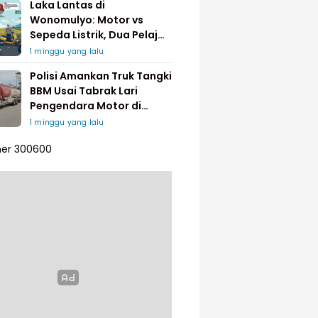
Laka Lantas di
Wonomulyo: Motor vs
Sepeda Listrik, Dua Pelajar
Dilarikan ke Rumah Sakit
1 minggu yang lalu
Polisi Amankan Truk Tangki
BBM Usai Tabrak Lari
Pengendara Motor di
Matakali
1 minggu yang lalu