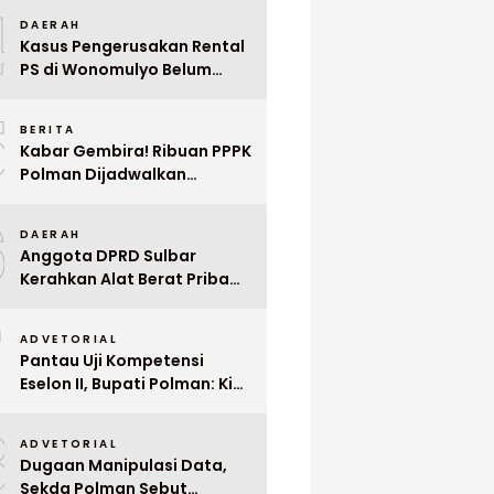
4
Mega Wedding Expo 2026
DAERAH
Kasus Pengerusakan Rental
PS di Wonomulyo Belum
Terungkap, Pemilik Minta
5
Polisi Segera Tangkap
BERITA
Pelaku
Kabar Gembira! Ribuan PPPK
Polman Dijadwalkan
Dilantik Januari 2026
6
DAERAH
Anggota DPRD Sulbar
Kerahkan Alat Berat Pribadi
Tangani Longsor
7
Matangnga
ADVETORIAL
Pantau Uji Kompetensi
Eselon II, Bupati Polman: Kita
Cari Pejabat yang Siap
8
Bekerja Cepat
ADVETORIAL
Dugaan Manipulasi Data,
Sekda Polman Sebut