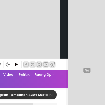
6
Video
Politik
Ruang Opini
Tambahan 2.304 Kuota PBI JK APBN dari Kemensos RI