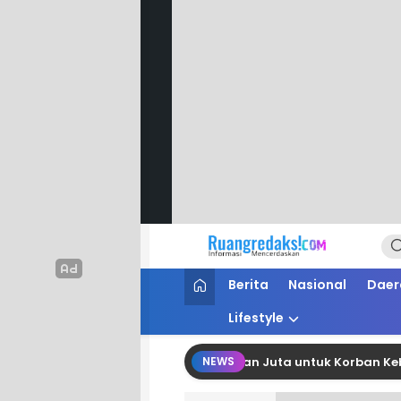
Ruang Redaksi
Informasi Mencerdaskan
Berita
Nasional
Daer
Lifestyle
 Polman Salurkan Bantuan Belasan Juta untuk Korban Kebakar
NEWS