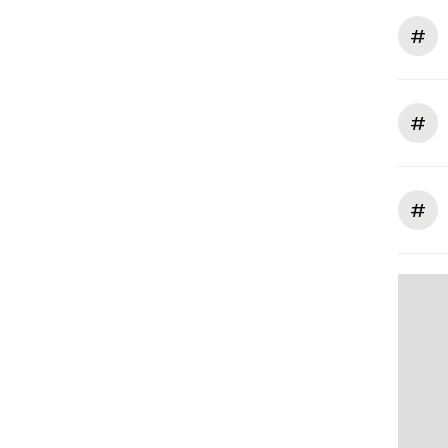
#
#
#