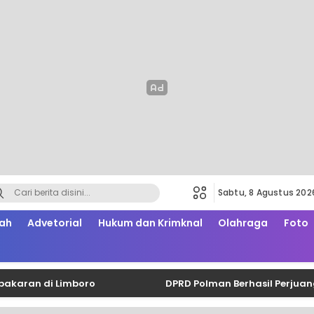
Sabtu, 8 Agustus 202
ah
Advetorial
Hukum dan Krimknal
Olahraga
Foto
an di Limboro
DPRD Polman Berhasil Perjuangkan 