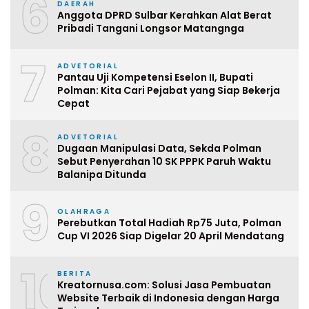
6
DAERAH
Anggota DPRD Sulbar Kerahkan Alat Berat
Pribadi Tangani Longsor Matangnga
7
ADVETORIAL
Pantau Uji Kompetensi Eselon II, Bupati
Polman: Kita Cari Pejabat yang Siap Bekerja
Cepat
8
ADVETORIAL
Dugaan Manipulasi Data, Sekda Polman
Sebut Penyerahan 10 SK PPPK Paruh Waktu
Balanipa Ditunda
9
OLAHRAGA
Perebutkan Total Hadiah Rp75 Juta, Polman
Cup VI 2026 Siap Digelar 20 April Mendatang
10
BERITA
Kreatornusa.com: Solusi Jasa Pembuatan
Website Terbaik di Indonesia dengan Harga