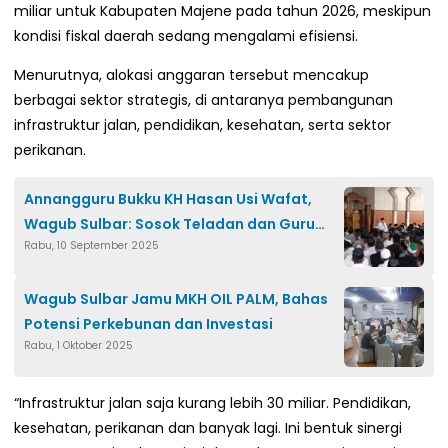
miliar untuk Kabupaten Majene pada tahun 2026, meskipun
kondisi fiskal daerah sedang mengalami efisiensi.
Menurutnya, alokasi anggaran tersebut mencakup
berbagai sektor strategis, di antaranya pembangunan
infrastruktur jalan, pendidikan, kesehatan, serta sektor
perikanan.
Annangguru Bukku KH Hasan Usi Wafat,
Wagub Sulbar: Sosok Teladan dan Guru
Rabu, 10 September 2025
Besar
Wagub Sulbar Jamu MKH OIL PALM, Bahas
Potensi Perkebunan dan Investasi
Rabu, 1 Oktober 2025
“Infrastruktur jalan saja kurang lebih 30 miliar. Pendidikan,
kesehatan, perikanan dan banyak lagi. Ini bentuk sinergi