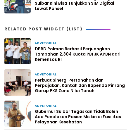
Sulbar Kini Bisa Tunjukkan SIM Digital
Lewat Ponsel
RELATED POST WIDGET (LIST)
ADVETORIAL
2 hari yang lalu
DPRD Polman Berhasil Perjuangkan
Tambahan 2.304 Kuota PBI JK APBN dari
Kemensos RI
ADVETORIAL
4 hari yang lalu
Perkuat Sinergi Pertanahan dan
Perpajakan, Kantah dan Bapenda Pinrang
Garap PKS Zona Nilai Tanah
ADVETORIAL
6 hari yang lalu
Gubernur Sulbar Tegaskan Tidak Boleh
Ada Penolakan Pasien Miskin di Fasilitas
Pelayanan Kesehatan