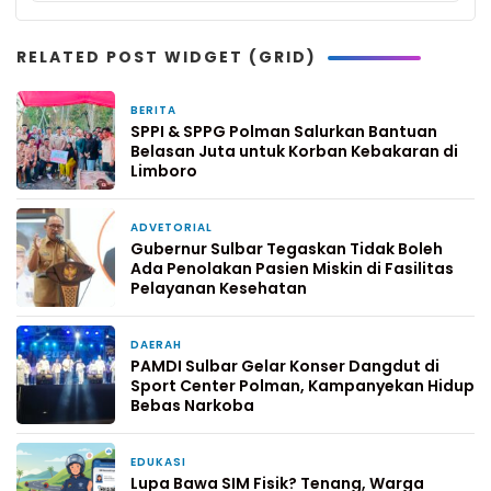
RELATED POST WIDGET (GRID)
BERITA
2 hari yang lalu
SPPI & SPPG Polman Salurkan Bantuan
Belasan Juta untuk Korban Kebakaran di
Limboro
ADVETORIAL
6 hari yang lalu
Gubernur Sulbar Tegaskan Tidak Boleh
Ada Penolakan Pasien Miskin di Fasilitas
Pelayanan Kesehatan
DAERAH
1 minggu yang lalu
PAMDI Sulbar Gelar Konser Dangdut di
Sport Center Polman, Kampanyekan Hidup
Bebas Narkoba
EDUKASI
1 minggu yang lalu
Lupa Bawa SIM Fisik? Tenang, Warga