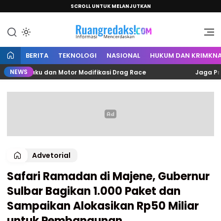
SCROLL UNTUK MELANJUTKAN
Informasi Mencerdaskan
Ruang Redaksi
BERITA
TEKNOLOGI
NASIONAL
HUKUM DAN KRIMKNA
NEWS
 Pelaku dan Motor Modifikasi Drag Race
Jaga Profesion
Advetorial
Safari Ramadan di Majene, Gubernur
Sulbar Bagikan 1.000 Paket dan
Sampaikan Alokasikan Rp50 Miliar
untuk Pembangunan